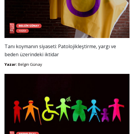
Tanı koymanın siyaseti: Patolojikleştirme, yargı ve
beden üzerindeki iktidar
Yazar:
Belgin Günay