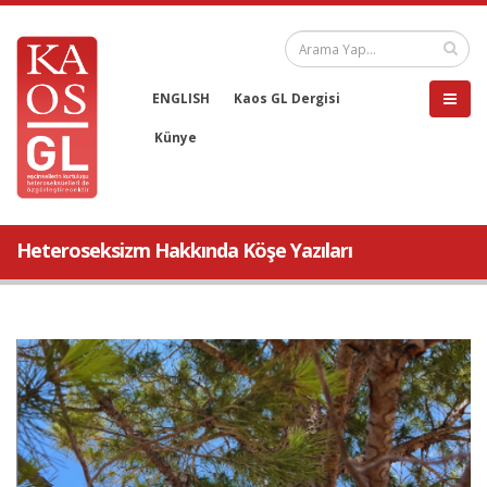
ENGLISH
Kaos GL Dergisi
Künye
Heteroseksizm Hakkında Köşe Yazıları