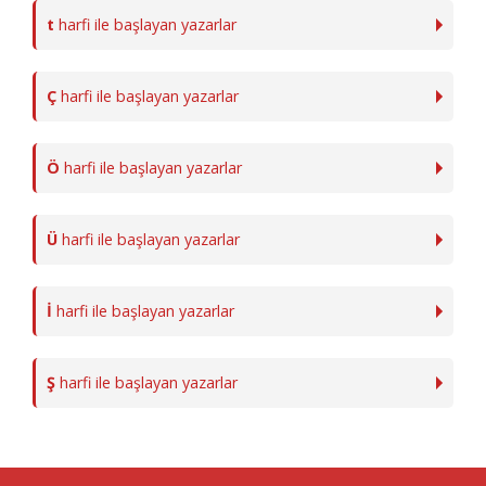
t
harfi ile başlayan yazarlar
Ç
harfi ile başlayan yazarlar
Ö
harfi ile başlayan yazarlar
Ü
harfi ile başlayan yazarlar
İ
harfi ile başlayan yazarlar
Ş
harfi ile başlayan yazarlar