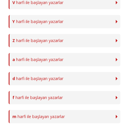
V
harfi ile başlayan yazarlar
Y
harfi ile başlayan yazarlar
Z
harfi ile başlayan yazarlar
a
harfi ile başlayan yazarlar
d
harfi ile başlayan yazarlar
f
harfi ile başlayan yazarlar
m
harfi ile başlayan yazarlar