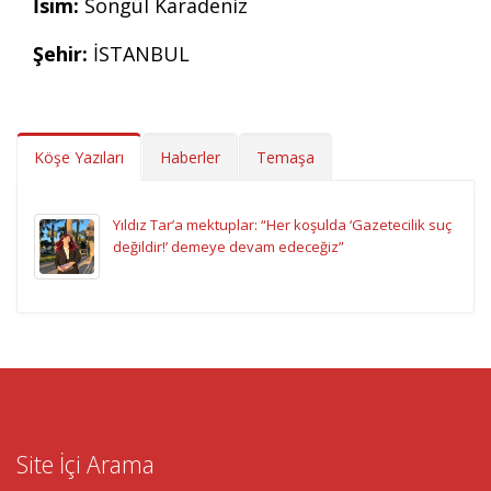
İsim:
Songül Karadeniz
Şehir:
İSTANBUL
Köşe Yazıları
Haberler
Temaşa
Yıldız Tar’a mektuplar: “Her koşulda ‘Gazetecilik suç
değildir!’ demeye devam edeceğiz”
Site İçi Arama