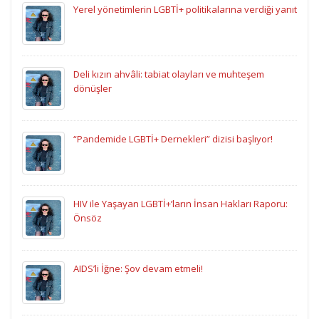
Yerel yönetimlerin LGBTİ+ politikalarına verdiği yanıt
Deli kızın ahvâli: tabiat olayları ve muhteşem
dönüşler
“Pandemide LGBTİ+ Dernekleri” dizisi başlıyor!
HIV ile Yaşayan LGBTİ+’ların İnsan Hakları Raporu:
Önsöz
AIDS’li İğne: Şov devam etmeli!