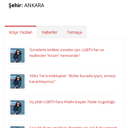
Şehir:
ANKARA
Köşe Yazıları
Haberler
Temaşa
Öznelerle birlikte özneler için: LGBTİ+’lar ve
mülteciler “krizin” neresinde?
Yıldız Tar’a mektuplar: “Bizler burada iyiyiz, enseyi
karartmıyoruz”
Üç yıldır LGBTİ+’lara ihlalin başatı: İfade özgürlüğü
Çocukluğuma mektup: Benimle en çok Babaannem