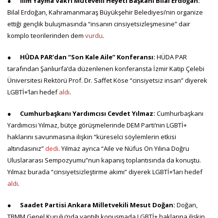
●
İlim Yayma Vakfı Mütevelli Heyeti Başkanı Bilal Erdoğan:
Bilal Erdoğan, Kahramanmaraş Büyükşehir Belediyesi’nin organize
ettiği gençlik buluşmasında “insanın cinsiyetsizleşmesine” dair
komplo teorilerinden dem
vurdu
.
●
HÜDA PAR’dan “Son Kale Aile” Konferansı:
HÜDA PAR
tarafından Şanlıurfa’da düzenlenen konferansta İzmir Katip Çelebi
Üniversitesi Rektörü Prof. Dr. Saffet Köse “cinsiyetsiz insan” diyerek
LGBTİ+’ları hedef
aldı
.
●
Cumhurbaşkanı Yardımcısı Cevdet Yılmaz:
Cumhurbaşkanı
Yardımcısı Yılmaz, bütçe görüşmelerinde DEM Parti’nin LGBTİ+
haklarını savunmasına ilişkin “küreselci söylemlerin etkisi
altındasınız”
dedi
. Yılmaz ayrıca “Aile ve Nüfus On Yılına Doğru
Uluslararası Sempozyumu”nun kapanış toplantısında da konuştu.
Yılmaz burada “cinsiyetsizleştirme akımı” diyerek LGBTİ+’ları hedef
aldı
.
●
Saadet Partisi Ankara Milletvekili Mesut Doğan:
Doğan,
TBMM Genel Kurulu’nda yaptığı konuşmada LGBTİ+ haklarına ilişkin