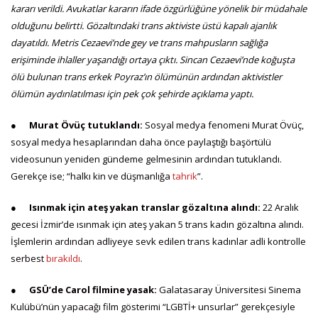
kararı verildi. Avukatlar kararın ifade özgürlüğüne yönelik bir müdahale
olduğunu belirtti. Gözaltındaki trans aktiviste üstü kapalı ajanlık
dayatıldı. Metris Cezaevi’nde gey ve trans mahpusların sağlığa
erişiminde ihlaller yaşandığı ortaya çıktı. Sincan Cezaevi’nde koğuşta
ölü bulunan trans erkek Poyraz’ın ölümünün ardından aktivistler
ölümün aydınlatılması için pek çok şehirde açıklama yaptı.
●
Murat Övüç tutuklandı:
Sosyal medya fenomeni Murat Övüç,
sosyal medya hesaplarından daha önce paylaştığı başörtülü
videosunun yeniden gündeme gelmesinin ardından tutuklandı.
Gerekçe ise; “halkı kin ve düşmanlığa
tahrik
”.
●
Isınmak için ateş yakan translar gözaltına alındı:
22 Aralık
gecesi İzmir’de ısınmak için ateş yakan 5 trans kadın gözaltına alındı.
İşlemlerin ardından adliyeye sevk edilen trans kadınlar adli kontrolle
serbest
bırakıldı
.
●
GSÜ’de Carol filmine yasak:
Galatasaray Üniversitesi Sinema
Kulübü’nün yapacağı film gösterimi “LGBTİ+ unsurlar” gerekçesiyle