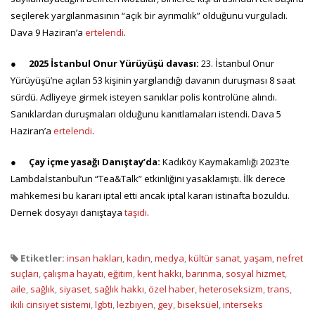
seçilerek yargılanmasının “açık bir ayrımcılık” olduğunu vurguladı.
Dava 9 Haziran’a
ertelendi
.
●
2025 İstanbul Onur Yürüyüşü davası:
23. İstanbul Onur
Yürüyüşü’ne açılan 53 kişinin yargılandığı davanın duruşması 8 saat
sürdü. Adliyeye girmek isteyen sanıklar polis kontrolüne alındı.
Sanıklardan duruşmaları olduğunu kanıtlamaları istendi. Dava 5
Haziran’a
ertelendi
.
●
Çay içme yasağı Danıştay’da:
Kadıköy Kaymakamlığı 2023’te
Lambdaİstanbul’un “Tea&Talk” etkinliğini yasaklamıştı. İlk derece
mahkemesi bu kararı iptal etti ancak iptal kararı istinafta bozuldu.
Dernek dosyayı danıştaya
taşıdı
.
Etiketler:
insan hakları
,
kadın
,
medya
,
kültür sanat
,
yaşam
,
nefret
suçları
,
çalışma hayatı
,
eğitim
,
kent hakkı
,
barınma
,
sosyal hizmet
,
aile
,
sağlık
,
siyaset
,
sağlık hakkı
,
özel haber
,
heteroseksizm
,
trans
,
ikili cinsiyet sistemi
,
lgbti
,
lezbiyen
,
gey
,
biseksüel
,
interseks