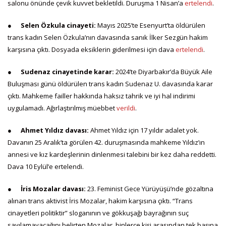
salonu önünde çevik kuvvet bekletildi. Duruşma 1 Nisan’a
ertelendi
.
●
Selen Özkula cinayeti:
Mayıs 2025’te Esenyurt’ta öldürülen
trans kadın Selen Özkula’nın davasında sanık İlker Sezgün hakim
karşısına çıktı. Dosyada eksiklerin giderilmesi için dava
ertelendi
.
●
Sudenaz cinayetinde karar:
2024’te Diyarbakır’da Büyük Aile
Buluşması günü öldürülen trans kadın Sudenaz U. davasında karar
çıktı. Mahkeme failler hakkında haksız tahrik ve iyi hal indirimi
uygulamadı. Ağırlaştırılmış müebbet
verildi
.
●
Ahmet Yıldız davası:
Ahmet Yıldız için 17 yıldır adalet yok.
Davanın 25 Aralık’ta görülen 42. duruşmasında mahkeme Yıldız’ın
annesi ve kız kardeşlerinin dinlenmesi talebini bir kez daha reddetti.
Dava 10 Eylül’e ertelendi.
●
İris Mozalar davası:
23. Feminist Gece Yürüyüşü’nde gözaltına
alınan trans aktivist İris Mozalar, hakim karşısına çıktı. “Trans
cinayetleri politiktir” sloganının ve gökkuşağı bayrağının suç
sayılamayacağını belirten Mozalar, binlerce kişi arasından tek başına