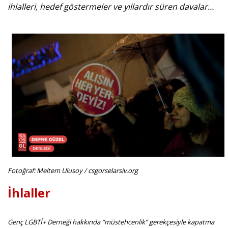
ihlalleri, hedef göstermeler ve yıllardır süren davalar…
Fotoğraf: Meltem Ulusoy / csgorselarsiv.org
İhlaller
Genç LGBTİ+ Derneği hakkında “müstehcenlik” gerekçesiyle kapatma