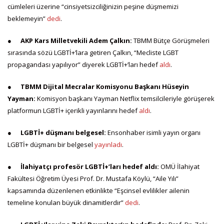
cümleleri üzerine “cinsiyetsizciliğinizin peşine düşmemizi
beklemeyin”
dedi
.
●
AKP Kars Milletvekili Adem Çalkın:
TBMM Bütçe Görüşmeleri
sırasında sözü LGBTİ+’lara getiren Çalkın, “Mecliste LGBT
propagandası yapılıyor” diyerek LGBTİ+’ları hedef
aldı
.
●
TBMM Dijital Mecralar Komisyonu Başkanı Hüseyin
Yayman:
Komisyon başkanı Yayman Netflix temsilcileriyle görüşerek
platformun LGBTİ+ içerikli yayınlarını hedef
aldı
.
●
LGBTİ+ düşmanı belgesel:
Ensonhaber isimli yayın organı
LGBTİ+ düşmanı bir belgesel
yayınladı
.
●
İlahiyatçı profesör LGBTİ+’ları hedef aldı:
OMÜ İlahiyat
Fakültesi Öğretim Üyesi Prof. Dr. Mustafa Köylü, “Aile Yılı”
kapsamında düzenlenen etkinlikte “Eşcinsel evlilikler ailenin
temeline konulan büyük dinamitlerdir”
dedi
.