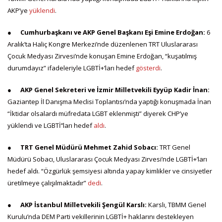
AKP’ye
yüklendi
.
●
Cumhurbaşkanı ve AKP Genel Başkanı Eşi Emine Erdoğan:
6
Aralık’ta Haliç Kongre Merkezi’nde düzenlenen TRT Uluslararası
Çocuk Medyası Zirvesi’nde konuşan Emine Erdoğan, “kuşatılmış
durumdayız” ifadeleriyle LGBTİ+’ları hedef
gösterdi
.
●
AKP Genel Sekreteri ve İzmir Milletvekili Eyyüp Kadir İnan:
Gaziantep İl Danışma Meclisi Toplantısı’nda yaptığı konuşmada İnan
“İktidar olsalardı müfredata LGBT eklenmişti” diyerek CHP’ye
yüklendi ve LGBTİ’’ları hedef
aldı
.
●
TRT Genel Müdürü Mehmet Zahid Sobacı:
TRT Genel
Müdürü Sobacı, Uluslararası Çocuk Medyası Zirvesi’nde LGBTİ+’ları
hedef aldı. “Özgürlük şemsiyesi altında yapay kimlikler ve cinsiyetler
üretilmeye çalışılmaktadır”
dedi
.
●
AKP İstanbul Milletvekili Şengül Karslı:
Karslı, TBMM Genel
Kurulu’nda DEM Parti vekillerinin LGBTİ+ haklarını destekleyen