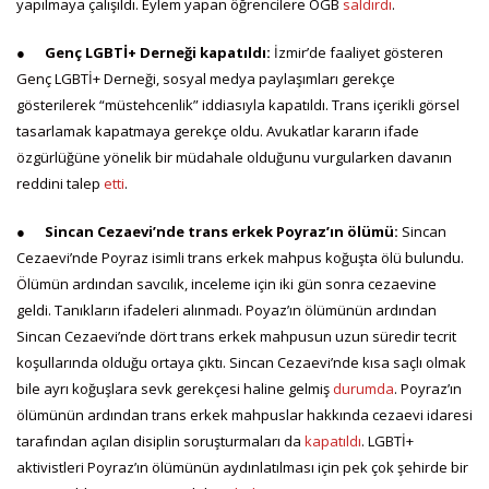
yapılmaya çalışıldı. Eylem yapan öğrencilere ÖGB
saldırdı
.
●
Genç LGBTİ+ Derneği kapatıldı:
İzmir’de faaliyet gösteren
Genç LGBTİ+ Derneği, sosyal medya paylaşımları gerekçe
gösterilerek “müstehcenlik” iddiasıyla kapatıldı. Trans içerikli görsel
tasarlamak kapatmaya gerekçe oldu. Avukatlar kararın ifade
özgürlüğüne yönelik bir müdahale olduğunu vurgularken davanın
reddini talep
etti
.
●
Sincan Cezaevi’nde trans erkek Poyraz’ın ölümü:
Sincan
Cezaevi’nde Poyraz isimli trans erkek mahpus koğuşta ölü bulundu.
Ölümün ardından savcılık, inceleme için iki gün sonra cezaevine
geldi. Tanıkların ifadeleri alınmadı. Poyaz’ın ölümünün ardından
Sincan Cezaevi’nde dört trans erkek mahpusun uzun süredir tecrit
koşullarında olduğu ortaya çıktı. Sincan Cezaevi’nde kısa saçlı olmak
bile ayrı koğuşlara sevk gerekçesi haline gelmiş
durumda
. Poyraz’ın
ölümünün ardından trans erkek mahpuslar hakkında cezaevi idaresi
tarafından açılan disiplin soruşturmaları da
kapatıldı
. LGBTİ+
aktivistleri Poyraz’ın ölümünün aydınlatılması için pek çok şehirde bir