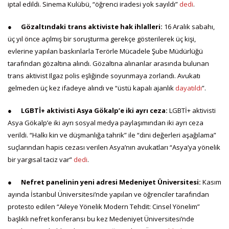
iptal edildi. Sinema Kulübü, “öğrenci iradesi yok sayıldı”
dedi
.
●
Gözaltındaki trans aktiviste hak ihlalleri:
16 Aralık sabahı,
üç yıl önce açılmış bir soruşturma gerekçe gösterilerek üç kişi,
evlerine yapılan baskınlarla Terörle Mücadele Şube Müdürlüğü
tarafından gözaltına alındı. Gözaltına alınanlar arasında bulunan
trans aktivist Ilgaz polis eşliğinde soyunmaya zorlandı. Avukatı
gelmeden üç kez ifadeye alındı ve “üstü kapalı ajanlık
dayatıldı
”.
●
LGBTİ+ aktivisti Asya Gökalp’e iki ayrı ceza:
LGBTİ+ aktivisti
Asya Gökalp’e iki ayrı sosyal medya paylaşımından iki ayrı ceza
verildi. “Halkı kin ve düşmanlığa tahrik” ile “dini değerleri aşağılama”
suçlarından hapis cezası verilen Asya’nın avukatları “Asya’ya yönelik
bir yargısal taciz var”
dedi
.
●
Nefret panelinin yeni adresi Medeniyet Üniversitesi:
Kasım
ayında İstanbul Üniversitesi’nde yapılan ve öğrenciler tarafından
protesto edilen “Aileye Yönelik Modern Tehdit: Cinsel Yönelim”
başlıklı nefret konferansı bu kez Medeniyet Üniversitesi’nde