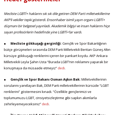
Mecliste LGBTİ+ haklarını sık sık dile getiren DEM Parti milletvekillerine
AKP’li vekiller tepki gösterdi. Ensonhaber isimli yayın organı LGBTİ+
düşmanı bir belgesel yayınladı. Akademik bilgiyi ve insan haklarını hiçe
sayan profesörlerin hedefinde yine LGBTİ+’lar vardı.
●
Mecliste gökkuşağı gerginliği:
Gençlik ve Spor Bakanlığının
bütçe görüşmeleri sırasında DEM Parti Milletvekili Beritan Güneş Altın
kürsüye gökkuşağı renklerini içeren bir pankart koydu. AKP Ankara
Milletvekili Leyla Şahin Usta “Burada LGBT’nin reklamını yaparak bir
konuşmaya da müsaade etmeyiz”
dedi
.
●
Gençlik ve Spor Bakanı Osman Aşkın Bak:
Milletvekillerinin
sorularını yanıtlayan Bak, DEM Parti milletvekillerinin kürsüde “LGBT
renklerini” göstermesini kınadı. “Özellikle gençlerimizi ve
toplumumuzu LGBT, cinsiyetsizleştirme gibi sapkın akımlarla
zehirleyemeyeceksiniz”
dedi
.