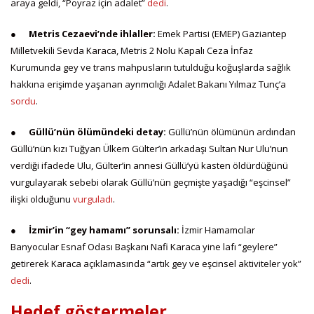
araya geldi, “Poyraz için adalet”
dedi
.
●
Metris Cezaevi’nde ihlaller:
Emek Partisi (EMEP) Gaziantep
Milletvekili Sevda Karaca, Metris 2 Nolu Kapalı Ceza İnfaz
Kurumunda gey ve trans mahpusların tutulduğu koğuşlarda sağlık
hakkına erişimde yaşanan ayrımcılığı Adalet Bakanı Yılmaz Tunç’a
sordu
.
●
Güllü’nün ölümündeki detay:
Güllü’nün ölümünün ardından
Güllü’nün kızı Tuğyan Ülkem Gülter’in arkadaşı Sultan Nur Ulu’nun
verdiği ifadede Ulu, Gülter’in annesi Güllü’yü kasten öldürdüğünü
vurgulayarak sebebi olarak Güllü’nün geçmişte yaşadığı “eşcinsel”
ilişki olduğunu
vurguladı
.
●
İzmir’in “gey hamamı” sorunsalı:
İzmir Hamamcılar
Banyocular Esnaf Odası Başkanı Nafi Karaca yine lafı “geylere”
getirerek Karaca açıklamasında “artık gey ve eşcinsel aktiviteler yok”
dedi
.
Hedef göstermeler