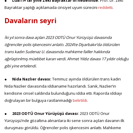
●
LGBTİ+’lar yine Zeki Bayraktar’ın hedefinde:
Prof. Dr. Zeki
Bayraktar yaptığı açıklamada cinsiyet uyum sürecini
reddetti
.
Davaların seyri
İki yıl sonra dava açılan 2023 ODTÜ Onur Yürüyüşü davasında
öğrenciler polis işkencesini anlattı. 2024’te Diyarbakır’da öldürülen
trans kadın Sudenaz U. davasında mahkeme failler hakkında
ağırlaştırılmış müebbet kararı verdi. Ahmet Yıldız davası 17 yıldır olduğu
gibi yine ertelendi.
●
Nida Nazlıer davası:
Temmuz ayında öldürülen trans kadın
Nida Nazlıer davasında iddianame hazırlandı. Sanık, Nazlıer’in
kendisine cinsel saldırıda bulunduğunu iddia etti. Raporda iddiayı
doğrulayan bir bulguya rastlanmadığı
belirtildi
.
●
2023 ODTÜ Onur Yürüyüşü davası:
2023 ODTÜ Onur
Yürüyüşü’nde gözaltına alınanlara iki sene sonra açılan davanın ilk
duruşması görüldü. Öğrenciler polis işkencesini anlattı. Mahkeme