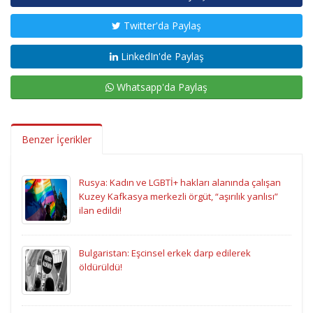
Twitter'da Paylaş
LinkedIn'de Paylaş
Whatsapp'da Paylaş
Benzer İçerikler
Rusya: Kadın ve LGBTİ+ hakları alanında çalışan
Kuzey Kafkasya merkezli örgüt, “aşırılık yanlısı”
ilan edildi!
Bulgaristan: Eşcinsel erkek darp edilerek
öldürüldü!