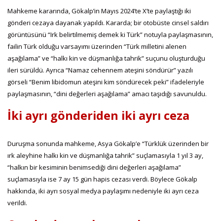
Mahkeme kararında, Gökalp’in Mayıs 2024’te X’te paylaştığı iki
gönderi cezaya dayanak yapıldı. Kararda; bir otobüste cinsel saldırı
görüntüsünü “Irk belirtilmemiş demek ki Türk” notuyla paylaşmasının,
failin Türk olduğu varsayımı üzerinden “Türk milletini alenen
aşağılama” ve “halkı kin ve düşmanlığa tahrik” suçunu oluşturduğu
ileri sürüldü. Ayrıca “Namaz cehennem ateşini söndürür” yazılı
görseli “Benim libidomun ateşini kim söndürecek peki” ifadeleriyle
paylaşmasının, “dini değerleri aşağılama” amacı taşıdığı savunuldu.
İki ayrı gönderiden iki ayrı ceza
Duruşma sonunda mahkeme, Asya Gökalp’e “Türklük üzerinden bir
ırk aleyhine halkı kin ve düşmanlığa tahrik” suçlamasıyla 1 yıl 3 ay,
“halkın bir kesiminin benimsediği dini değerleri aşağılama”
suçlamasıyla ise 7 ay 15 gün hapis cezası verdi. Böylece Gökalp
hakkında, iki ayrı sosyal medya paylaşımı nedeniyle iki ayrı ceza
verildi.