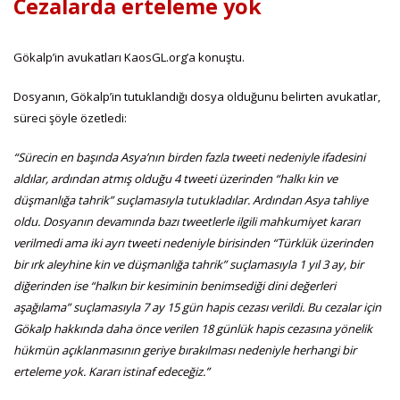
Cezalarda erteleme yok
Gökalp’in avukatları KaosGL.org’a konuştu.
Dosyanın, Gökalp’in tutuklandığı dosya olduğunu belirten avukatlar,
süreci şöyle özetledi:
“Sürecin en başında Asya’nın birden fazla tweeti nedeniyle ifadesini
aldılar, ardından atmış olduğu 4 tweeti üzerinden “halkı kin ve
düşmanlığa tahrik” suçlamasıyla tutukladılar. Ardından Asya tahliye
oldu. Dosyanın devamında bazı tweetlerle ilgili mahkumiyet kararı
verilmedi ama iki ayrı tweeti nedeniyle birisinden “Türklük üzerinden
bir ırk aleyhine kin ve düşmanlığa tahrik” suçlamasıyla 1 yıl 3 ay, bir
diğerinden ise “halkın bir kesiminin benimsediği dini değerleri
aşağılama” suçlamasıyla 7 ay 15 gün hapis cezası verildi. Bu cezalar için
Gökalp hakkında daha önce verilen 18 günlük hapis cezasına yönelik
hükmün açıklanmasının geriye bırakılması nedeniyle herhangi bir
erteleme yok. Kararı istinaf edeceğiz.”