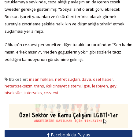
tutuklamaya sevkinde, ceza aldığı paylaşımları da içeren çeşitli
tweetler gerekçe gösterilmiş; “Sosyal sınıf olarak görülebilecek
Bozkurt işareti yapanları ve ülkücüleri terörist olarak görmek
suretiyle zincirleme şekilde halkı kin ve düşmanlığa tahrik” etmek
suçlaması yer almıştı.
Gökalp’in cezaevi personeli ve diğer tutuklular tarafından “Sen kadın
mısın, erkek misin?”, “Neden göğüslerin yok?” gibi sözlerle taciz
edildiğini kamuoyunun gündemine gelmişti.
Etiketler:
insan hakları
,
nefret suçları
,
dava
,
özel haber
,
heteroseksizm
,
trans
,
ikili cinsiyet sistemi
,
lgbti
,
lezbiyen
,
gey
,
biseksüel
,
interseks
,
cezaevi
Facebook'da Paylaş