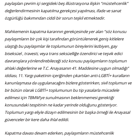
paylaşılan çevrim içi sergideki beş illüstrasyona ilişkin “müstehcenlik”
değerlendirmesinin kapatılma gerekçesi yapılması, ifade ve sanat
özgürlüğü bakımından ciddi bir sorun teşkil etmektedir.
Mahkemenin kapatma kararının gerekçesinde yer alan “söz konusu
paylaşımların bir çok kişi tarafından görüntülenerek geniş kitlelere
ulaştığı bu paylaşımlar ile toplumunun bireylerini lezbiyen, gay
biseksüel , travesti, veya trans seksüelliğe özendirici ve teşvik edici
davranışlara yönlendirebileceği söz konusu paylaşımların toplumun
ahlaki değerlerine ve T.C. Anayasanın 41. Maddesine uygun olmadığı”
iddiası, 11. Yargı paketinin içeriğinden çıkartılan anti-LGBTİ+ kuralların
kanunlaşmasa da uygulanacağını bizlere gösterirken, sivil toplumun ve
bir bütün olarak LGBTİ+ toplumunun bu tip yasalarla mücadele
edilmesi için TBMM’ye sunulmasının beklenmemesi gerektiği
konusundaki tespitinin ne kadar yerinde olduğunu gösteriyor.
Toplumun yargı eliyle dizayn edilmesinin bir başka örneği ile Anayasal
güvenceler bir kere daha ihlal edildi.
Kapatma davası devam ederken, paylaşımların müstehcenlik