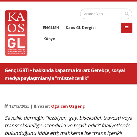
ENGLISH
Kaos GL Dergisi
Künye
Genç LGBTİ+ hakkında kapatma kararı: Gerekçe, sosyal
medya paylaşımlarıyla "müstehcenlik"
12/12/2025 |
Yazar:
Oğulcan Özgenç
Savcılık, derneğin “lezbiyen, gay, biseksüel, travesti veya
transseksüelliğe özendirici ve teşvik edici” faaliyetlerde
bulunduğunu iddia etti; mahkeme ise “trans içerikli