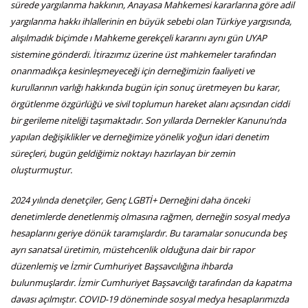
sürede yargılanma hakkının, Anayasa Mahkemesi kararlarına göre adil
yargılanma hakkı ihlallerinin en büyük sebebi olan Türkiye yargısında,
alışılmadık biçimde ı Mahkeme gerekçeli kararını aynı gün UYAP
sistemine gönderdi. İtirazımız üzerine üst mahkemeler tarafından
onanmadıkça kesinleşmeyeceği için derneğimizin faaliyeti ve
kurullarının varlığı hakkında bugün için sonuç üretmeyen bu karar,
örgütlenme özgürlüğü ve sivil toplumun hareket alanı açısından ciddi
bir gerileme niteliği taşımaktadır. Son yıllarda Dernekler Kanunu’nda
yapılan değişiklikler ve derneğimize yönelik yoğun idari denetim
süreçleri, bugün geldiğimiz noktayı hazırlayan bir zemin
oluşturmuştur.
2024 yılında denetçiler, Genç LGBTİ+ Derneğini daha önceki
denetimlerde denetlenmiş olmasına rağmen, derneğin sosyal medya
hesaplarını geriye dönük taramışlardır. Bu taramalar sonucunda beş
ayrı sanatsal üretimin, müstehcenlik olduğuna dair bir rapor
düzenlemiş ve İzmir Cumhuriyet Başsavcılığına ihbarda
bulunmuşlardır. İzmir Cumhuriyet Başsavcılığı tarafından da kapatma
davası açılmıştır. COVID-19 döneminde sosyal medya hesaplarımızda