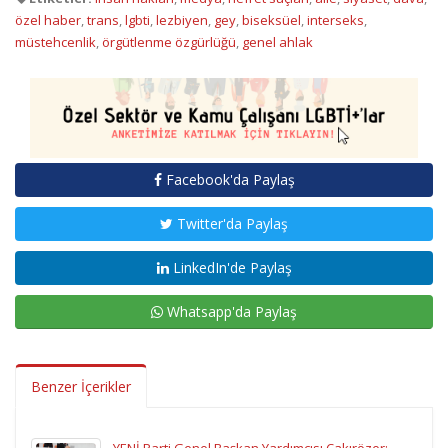
özel haber
,
trans
,
lgbti
,
lezbiyen
,
gey
,
biseksüel
,
interseks
,
müstehcenlik
,
örgütlenme özgürlüğü
,
genel ahlak
Facebook'da Paylaş
Twitter'da Paylaş
LinkedIn'de Paylaş
Whatsapp'da Paylaş
Benzer İçerikler