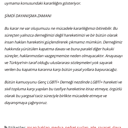
uymama konusundaki kararlılığını gösteriyor.
ŞİMDİ DAYANIŞMA ZAMANI
Bu karar ne var oluşumuzu ne mücadele kararlılığımızı bitirebilir. Bu
süreçten yalnızca derneğimizi değil hareketimizi ve bir bütün olarak
insan hakları hareketini güçlendirerek çıkmamız mümkün. Derneğimiz
hakkında yürütülen kapatma davası ve buna paralel diğer hukuki
süreçler, haklarımızdan vazgeçmemize neden olmayacaktır. Anayasayı
ve Türkiye’nin taraf olduğu uluslararası sözleşmeleri yok sayarak
verilen bu kapatma kararına karşı bütün yasal yollara başvuracağız.
Bütün kamuoyunu Genç LGBTİ+ Derneği nezdinde LGBTİ+ hareketi ve
sivil topluma karşı yapılan bu tasfiye hareketine itiraz etmeye, örgütlü
olarak bu yargısal taciz süreciyle birlikte mücadele etmeye ve
dayanışmaya çağırıyoruz.
Etiketler:
insan hakları
,
medya
,
nefret suçları
,
aile
,
siyaset
,
dava
,