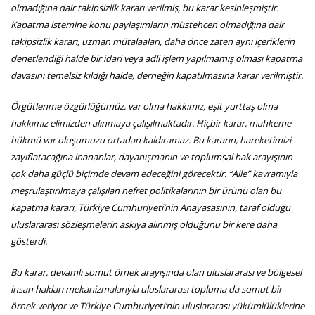
olmadığına dair takipsizlik kararı verilmiş, bu karar kesinleşmiştir.
Kapatma istemine konu paylaşımların müstehcen olmadığına dair
takipsizlik kararı, uzman mütalaaları, daha önce zaten aynı içeriklerin
denetlendiği halde bir idari veya adli işlem yapılmamış olması kapatma
davasını temelsiz kıldığı halde, derneğin kapatılmasına karar verilmiştir.
Örgütlenme özgürlüğümüz, var olma hakkımız, eşit yurttaş olma
hakkımız elimizden alınmaya çalışılmaktadır. Hiçbir karar, mahkeme
hükmü var oluşumuzu ortadan kaldıramaz. Bu kararın, hareketimizi
zayıflatacağına inananlar, dayanışmanın ve toplumsal hak arayışının
çok daha güçlü biçimde devam edeceğini görecektir. “Aile” kavramıyla
meşrulaştırılmaya çalışılan nefret politikalarının bir ürünü olan bu
kapatma kararı, Türkiye Cumhuriyeti’nin Anayasasının, taraf olduğu
uluslararası sözleşmelerin askıya alınmış olduğunu bir kere daha
gösterdi.
Bu karar, devamlı somut örnek arayışında olan uluslararası ve bölgesel
insan hakları mekanizmalarıyla uluslararası topluma da somut bir
örnek veriyor ve Türkiye Cumhuriyeti’nin uluslararası yükümlülüklerine