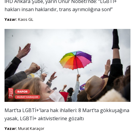
İHD Ankara Şube, yarın Onur Nöbeti’nde: “LGBTİ+
hakları insan haklarıdır, trans ayrımcılığına son!”
Yazar:
Kaos GL
Mart’ta LGBTİ+’lara hak ihlalleri: 8 Mart’ta gökkuşağına
yasak, LGBTİ+ aktivistlerine gözaltı
Yazar:
Murat Karaçor