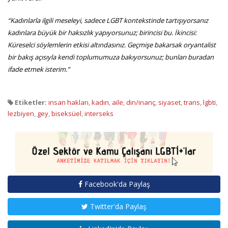
“Kadınlarla ilgili meseleyi, sadece LGBT kontekstinde tartışıyorsanız
kadınlara büyük bir haksızlık yapıyorsunuz; birincisi bu. İkincisi:
Küreselci söylemlerin etkisi altındasınız. Geçmişe bakarsak oryantalist
bir bakış açısıyla kendi toplumumuza bakıyorsunuz; bunları buradan
ifade etmek isterim.”
Etiketler:
insan hakları
,
kadın
,
aile
,
din/inanç
,
siyaset
,
trans
,
lgbti
,
lezbiyen
,
gey
,
biseksüel
,
interseks
Facebook'da Paylaş
Twitter'da Paylaş