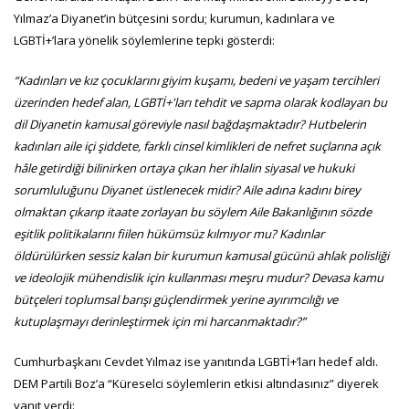
Yılmaz’a Diyanet’in bütçesini sordu; kurumun, kadınlara ve
LGBTİ+’lara yönelik söylemlerine tepki gösterdi:
“Kadınları ve kız çocuklarını giyim kuşamı, bedeni ve yaşam tercihleri
üzerinden hedef alan, LGBTİ+'ları tehdit ve sapma olarak kodlayan bu
dil Diyanetin kamusal göreviyle nasıl bağdaşmaktadır? Hutbelerin
kadınları aile içi şiddete, farklı cinsel kimlikleri de nefret suçlarına açık
hâle getirdiği bilinirken ortaya çıkan her ihlalin siyasal ve hukuki
sorumluluğunu Diyanet üstlenecek midir? Aile adına kadını birey
olmaktan çıkarıp itaate zorlayan bu söylem Aile Bakanlığının sözde
eşitlik politikalarını fiilen hükümsüz kılmıyor mu? Kadınlar
öldürülürken sessiz kalan bir kurumun kamusal gücünü ahlak polisliği
ve ideolojik mühendislik için kullanması meşru mudur? Devasa kamu
bütçeleri toplumsal barışı güçlendirmek yerine ayırımcılığı ve
kutuplaşmayı derinleştirmek için mi harcanmaktadır?”
Cumhurbaşkanı Cevdet Yılmaz ise yanıtında LGBTİ+’ları hedef aldı.
DEM Partili Boz’a “Küreselci söylemlerin etkisi altındasınız” diyerek
yanıt verdi: