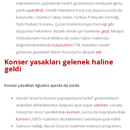
makalelerinin çarpıtılarak hedef gösterilmesi medyada geniş
yankı
uyandırdı
. Üstelik hekimlere karşı suç duyurusunda da
bulunuldu. İstanbul Tabip Odası, Türkiye Psikiyatri Derneği,
Türk Pediatri Kurumu, Çocuk Endokrinolojisi Derneği gibi
oluşumlar hekimlere destek olmak için harekete
geçti
. Medya
Ombudsmanı Faruk Bildirici de yalan haber hakkında
değerlendirmelerde
bulunurken
TTB, hekimleri hedef
gösteren gazeteleri Basın Konseyi’ne şikayet
etti.
Konser yasakları gelenek haline
geldi
Konser yasakları Ağustos ayında da sürdü:
Hande Yener’in konser paylaşımlarını hedef göstermelerin
ardından Ahlat Belediye Başkanı apar topar
silerken
, sanatçı
Gökçe’nin önce Sandıklı’daki
konseri
, sonra da Hayrabolu’daki
konseri
LGBTİ+ haklarını desteklemesi sebebiyle iptal edildi.
Samsun Valiliği, Murat Övüç’ün kadınlar matinesi programını