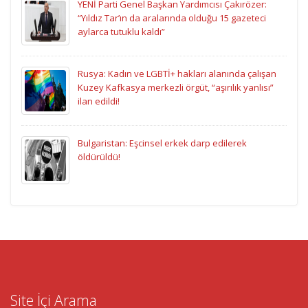
YENİ Parti Genel Başkan Yardımcısı Çakırözer:
“Yıldız Tar’ın da aralarında olduğu 15 gazeteci
aylarca tutuklu kaldı”
Rusya: Kadın ve LGBTİ+ hakları alanında çalışan
Kuzey Kafkasya merkezli örgüt, “aşırılık yanlısı”
ilan edildi!
Bulgaristan: Eşcinsel erkek darp edilerek
öldürüldü!
Site İçi Arama