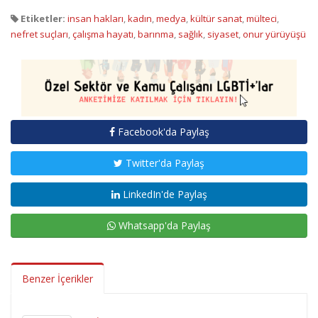
Etiketler:
insan hakları
,
kadın
,
medya
,
kültür sanat
,
mülteci
,
nefret suçları
,
çalışma hayatı
,
barınma
,
sağlık
,
siyaset
,
onur yürüyüşü
Facebook'da Paylaş
Twitter'da Paylaş
LinkedIn'de Paylaş
Whatsapp'da Paylaş
Benzer İçerikler