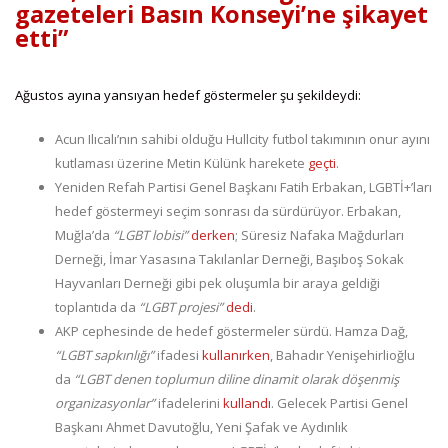
gazeteleri Basın Konseyi’ne şikayet
etti”
Ağustos ayına yansıyan hedef göstermeler şu şekildeydi:
Acun Ilıcalı’nın sahibi olduğu Hullcity futbol takımının onur ayını
kutlaması üzerine Metin Külünk harekete
geçti
.
Yeniden Refah Partisi Genel Başkanı Fatih Erbakan, LGBTİ+’ları
hedef göstermeyi seçim sonrası da sürdürüyor. Erbakan,
Muğla’da
“LGBT lobisi”
derken
; Süresiz Nafaka Mağdurları
Derneği, İmar Yasasına Takılanlar Derneği, Başıboş Sokak
Hayvanları Derneği gibi pek oluşumla bir araya geldiği
toplantıda da
“LGBT projesi”
dedi
.
AKP cephesinde de hedef göstermeler sürdü. Hamza Dağ,
“LGBT sapkınlığı”
ifadesi
kullanırken
, Bahadır Yenişehirlioğlu
da
“LGBT denen toplumun diline dinamit olarak döşenmiş
organizasyonlar”
ifadelerini
kullandı
. Gelecek Partisi Genel
Başkanı Ahmet Davutoğlu, Yeni Şafak ve Aydınlık