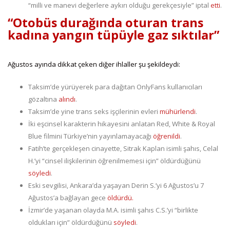
“milli ve manevi değerlere aykırı olduğu gerekçesiyle” iptal
etti
.
“Otobüs durağında oturan trans
kadına yangın tüpüyle gaz sıktılar”
Ağustos ayında dikkat çeken diğer ihlaller şu şekildeydi:
Taksim’de yürüyerek para dağıtan OnlyFans kullanıcıları
gözaltına
alındı
.
Taksim’de yine trans seks işçilerinin evleri
mühürlendi
.
İki eşcinsel karakterin hikayesini anlatan Red, White & Royal
Blue filmini Türkiye’nin yayınlamayacağı
öğrenildi
.
Fatih’te gerçekleşen cinayette, Sitrak Kaplan isimli şahıs, Celal
H.’yi “cinsel ilişkilerinin öğrenilmemesi için” öldürdüğünü
söyledi
.
Eski sevgilisi, Ankara’da yaşayan Derin S.’yi 6 Ağustos’u 7
Ağustos’a bağlayan gece
öldürdü.
İzmir’de yaşanan olayda M.A. isimli şahıs C.S.’yi “birlikte
oldukları için” öldürdüğünü
söyledi
.