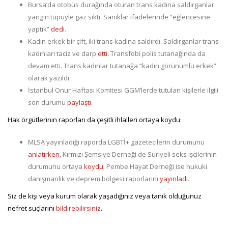
Bursa’da otobüs durağında oturan trans kadına saldırganlar
yangın tüpüyle gaz sıktı. Sanıklar ifadelerinde “eğlencesine
yaptık”
dedi
.
Kadın erkek bir çift, iki trans kadına saldırdı. Saldırganlar trans
kadınları taciz ve darp
etti
. Transfobi polis tutanağında da
devam etti. Trans kadınlar tutanağa “kadın görünümlü erkek”
olarak yazıldı.
İstanbul Onur Haftası Komitesi GGM’lerde tutulan kişilerle ilgili
son durumu
paylaştı
.
Hak örgütlerinin raporları da çeşitli ihlalleri ortaya koydu:
MLSA yayınladığı raporda LGBTİ+ gazetecilerin durumunu
anlatırken
, Kırmızı Şemsiye Derneği de Suriyeli seks işçilerinin
durumunu ortaya
koydu
. Pembe Hayat Derneği ise hukuki
danışmanlık ve deprem bölgesi raporlarını
yayınladı
.
Siz de kişi veya kurum olarak yaşadığınız veya tanık olduğunuz
nefret suçlarını
bildirebilirsiniz
.