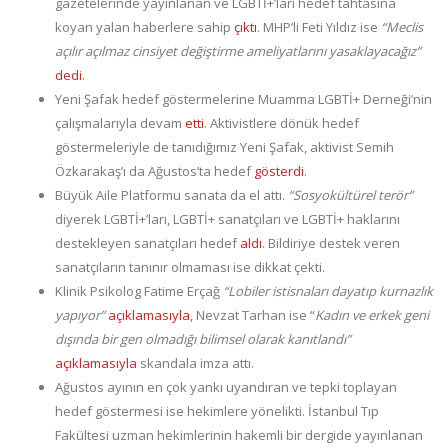
gazetelerinde yayınlanan ve LGBTİ+’ları hedef tahtasına
koyan yalan haberlere sahip
çıktı
. MHP’li Feti Yıldız ise
“Meclis
açılır açılmaz cinsiyet değiştirme ameliyatlarını yasaklayacağız”
dedi
.
Yeni Şafak hedef göstermelerine Muamma LGBTİ+ Derneği’nin
çalışmalarıyla devam
etti
. Aktivistlere dönük hedef
göstermeleriyle de tanıdığımız Yeni Şafak, aktivist Semih
Özkarakaş’ı da Ağustos’ta hedef
gösterdi
.
Büyük Aile Platformu sanata da el attı.
“Sosyokültürel terör”
diyerek LGBTİ+’ları, LGBTİ+ sanatçıları ve LGBTİ+ haklarını
destekleyen sanatçıları hedef
aldı
. Bildiriye destek veren
sanatçıların tanınır olmaması ise dikkat çekti.
Klinik Psikolog Fatime Erçağ
“Lobiler istisnaları dayatıp kurnazlık
yapıyor”
açıklamasıyla
, Nevzat Tarhan ise “
Kadın ve erkek geni
dışında bir gen olmadığı bilimsel olarak kanıtlandı”
açıklamasıyla
skandala imza attı.
Ağustos ayının en çok yankı uyandıran ve tepki toplayan
hedef göstermesi ise hekimlere yönelikti. İstanbul Tıp
Fakültesi uzman hekimlerinin hakemli bir dergide yayınlanan