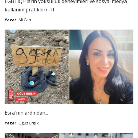
LGBTİQ+’ların yoksulluk deneyimleri ve sosyal medya
kullanım pratikleri - II
Yazar:
Ali Can
Esra'nın ardından...
Yazar:
Oğuz Erışık