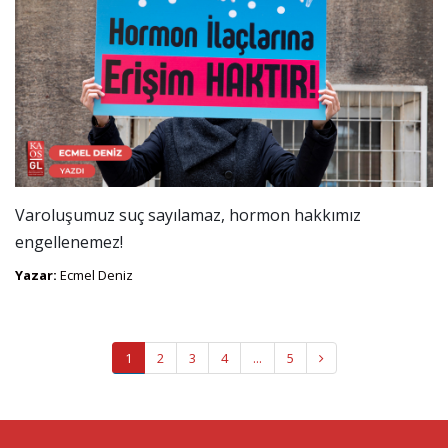
Varoluşumuz suç sayılamaz, hormon hakkımız
engellenemez!
Yazar:
Ecmel Deniz
1
2
3
4
...
5