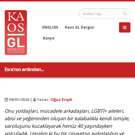
ENGLISH
Kaos GL Dergisi
Künye
Esra'nın ardından...
09/01/2026 |
Yazar:
Oğuz Erışık
Onu yoldaşları, mücadele arkadaşları, LGBTİ+ aileleri,
abisi ve yeğeninden oluşan bir kalabalıkla kendi ismiyle,
varoluşunu kucaklayarak henüz 40 yaşındayken
yolculadık. Umalım ki bu bir cinayetse aydınlatılsın ve