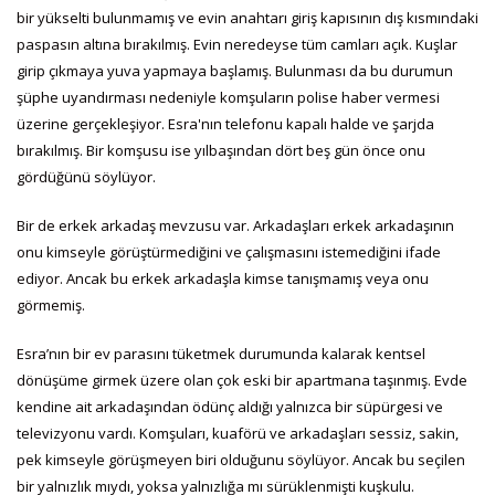
bir yükselti bulunmamış ve evin anahtarı giriş kapısının dış kısmındaki
paspasın altına bırakılmış. Evin neredeyse tüm camları açık. Kuşlar
girip çıkmaya yuva yapmaya başlamış. Bulunması da bu durumun
şüphe uyandırması nedeniyle komşuların polise haber vermesi
üzerine gerçekleşiyor. Esra'nın telefonu kapalı halde ve şarjda
bırakılmış. Bir komşusu ise yılbaşından dört beş gün önce onu
gördüğünü söylüyor.
Bir de erkek arkadaş mevzusu var. Arkadaşları erkek arkadaşının
onu kimseyle görüştürmediğini ve çalışmasını istemediğini ifade
ediyor. Ancak bu erkek arkadaşla kimse tanışmamış veya onu
görmemiş.
Esra’nın bir ev parasını tüketmek durumunda kalarak kentsel
dönüşüme girmek üzere olan çok eski bir apartmana taşınmış. Evde
kendine ait arkadaşından ödünç aldığı yalnızca bir süpürgesi ve
televizyonu vardı. Komşuları, kuaförü ve arkadaşları sessiz, sakin,
pek kimseyle görüşmeyen biri olduğunu söylüyor. Ancak bu seçilen
bir yalnızlık mıydı, yoksa yalnızlığa mı sürüklenmişti kuşkulu.