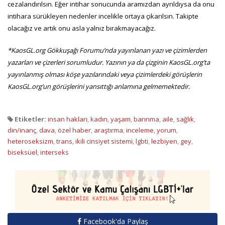
cezalandırılsın. Eğer intihar sonucunda aramızdan ayrıldıysa da onu
intihara sürükleyen nedenler incelikle ortaya çıkarılsın. Takipte
olacağız ve artık onu asla yalnız bırakmayacağız.
*KaosGL.org Gökkuşağı Forumu’nda yayınlanan yazı ve çizimlerden
yazarları ve çizerleri sorumludur. Yazının ya da çizginin KaosGL.org’ta
yayınlanmış olması köşe yazılarındaki veya çizimlerdeki görüşlerin
KaosGL.org’un görüşlerini yansıttığı anlamına gelmemektedir.
Etiketler:
insan hakları
,
kadın
,
yaşam
,
barınma
,
aile
,
sağlık
,
din/inanç
,
dava
,
özel haber
,
araştırma
,
inceleme
,
yorum
,
heteroseksizm
,
trans
,
ikili cinsiyet sistemi
,
lgbti
,
lezbiyen
,
gey
,
biseksüel
,
interseks
Facebook'da Paylaş