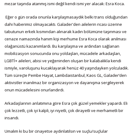
mezar taşında atanmış ismi değil kendi ismi yer alacak: Esra Koca.
Eğer o gün orada onunla karşılaşmasaydık belki trans olduğundan
dahi haberimiz olmayacaktı. Galader'den ailelerin ricası üzerine
tabutunun erkek kısmından alınarak kadın bölümüne taşınması ve
cenaze namazında hanım kişi merhume Esra Koca olarak anılması
olağanüstü kazanımlardı. Bu karşılaşma ve ardından sağlanan
mobilizasyon sonucunda onu yoldaşları, mücadele arkadaşları,
LGBTİ+ aileleri, abisi ve yeğeninden oluşan bir kalabalıkla kendi
ismiyle, varoluşunu kucaklayarak henüz 40 yaşındayken yolculadık.
Tüm süreçte Pembe Hayat, Lambdaistanbul, Kaos GL, Galader’den
aktivistler inanılmaz bir organizasyon ve dayanışma sergileyerek
onun mücadelesini onurlandırdı.
Arkadaşlarının anlatımına göre Esra çok güzel yemekler yapardı. Eli
çok lezzetli, çok iyi kalpli, iyi niyetli, çok dirayetli ve merhametli bir
insandı.
Umalım ki bu bir cinayetse aydınlatılsın ve suçlu/suçlular