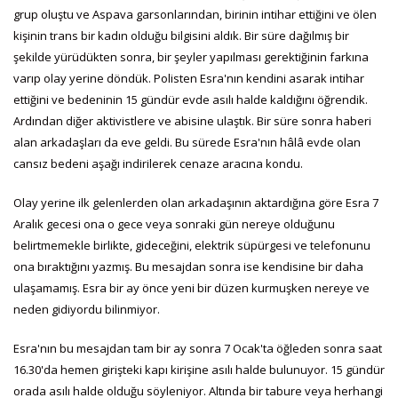
grup oluştu ve Aspava garsonlarından, birinin intihar ettiğini ve ölen
kişinin trans bir kadın olduğu bilgisini aldık. Bir süre dağılmış bir
şekilde yürüdükten sonra, bir şeyler yapılması gerektiğinin farkına
varıp olay yerine döndük. Polisten Esra'nın kendini asarak intihar
ettiğini ve bedeninin 15 gündür evde asılı halde kaldığını öğrendik.
Ardından diğer aktivistlere ve abisine ulaştık. Bir süre sonra haberi
alan arkadaşları da eve geldi. Bu sürede Esra'nın hâlâ evde olan
cansız bedeni aşağı indirilerek cenaze aracına kondu.
Olay yerine ilk gelenlerden olan arkadaşının aktardığına göre Esra 7
Aralık gecesi ona o gece veya sonraki gün nereye olduğunu
belirtmemekle birlikte, gideceğini, elektrik süpürgesi ve telefonunu
ona bıraktığını yazmış. Bu mesajdan sonra ise kendisine bir daha
ulaşamamış. Esra bir ay önce yeni bir düzen kurmuşken nereye ve
neden gidiyordu bilinmiyor.
Esra'nın bu mesajdan tam bir ay sonra 7 Ocak'ta öğleden sonra saat
16.30'da hemen girişteki kapı kirişine asılı halde bulunuyor. 15 gündür
orada asılı halde olduğu söyleniyor. Altında bir tabure veya herhangi