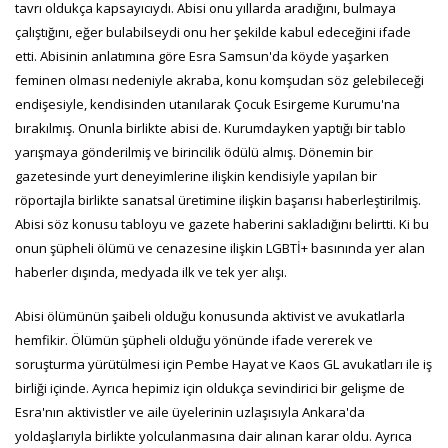
tavrı oldukça kapsayıcıydı. Abisi onu yıllarda aradığını, bulmaya
çalıştığını, eğer bulabilseydi onu her şekilde kabul edeceğini ifade
etti. Abisinin anlatımına göre Esra Samsun'da köyde yaşarken
feminen olması nedeniyle akraba, konu komşudan söz gelebileceği
endişesiyle, kendisinden utanılarak Çocuk Esirgeme Kurumu'na
bırakılmış. Onunla birlikte abisi de. Kurumdayken yaptığı bir tablo
yarışmaya gönderilmiş ve birincilik ödülü almış. Dönemin bir
gazetesinde yurt deneyimlerine ilişkin kendisiyle yapılan bir
röportajla birlikte sanatsal üretimine ilişkin başarısı haberleştirilmiş.
Abisi söz konusu tabloyu ve gazete haberini sakladığını belirtti. Ki bu
onun şüpheli ölümü ve cenazesine ilişkin LGBTİ+ basınında yer alan
haberler dışında, medyada ilk ve tek yer alışı.
Abisi ölümünün şaibeli olduğu konusunda aktivist ve avukatlarla
hemfikir. Ölümün şüpheli olduğu yönünde ifade vererek ve
soruşturma yürütülmesi için Pembe Hayat ve Kaos GL avukatları ile iş
birliği içinde. Ayrıca hepimiz için oldukça sevindirici bir gelişme de
Esra'nın aktivistler ve aile üyelerinin uzlaşısıyla Ankara'da
yoldaşlarıyla birlikte yolculanmasına dair alınan karar oldu. Ayrıca