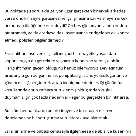
Bu noktada şu soru akla geliyor. Eğer gerçekten bir erkek arkadaşı
varsa onu kimseyle görüşmesine, çalışmasına izin vermeyen erkek
arkadaşı o öldüğünde neredeydi? On beş gün boyunca onu neden
hiç aramadı, ya da aradıysa da ulaşamayınca endişelenip evi kontrol
etmedi, polisleri bilgilendirmedi?
Esra intihar süsü verilmiş faili meçhul bir cinayetle yaşamdan
kopartılmış ya da gerçekten yaşamına kendi son vermiş olabilir.
Hangi ihtimalin geçerli olduğunu henüz bilemiyoruz. Devletin tüm
araçlarıyla gün be gün nefret pompaladığı, trans yoksulluğunun ve
güvencesizliğinin giderek artan bir biçimde derinleştiği günümüz
koşullarında onun intihara sürüklenmiş olduğundan kuşku
duymamız için çok fazla neden var - eğer bu gerçekten bir intiharsa.
Bu ölüm her halükarda bu bir cinayet ve bu cinayet etkin ve
derinlemesine bir soruşturma yürütülerek aydınlatılmalı.
Esra'nın anne ve babası cenazeyle ilgilenmese de abisi ve kuzeninin