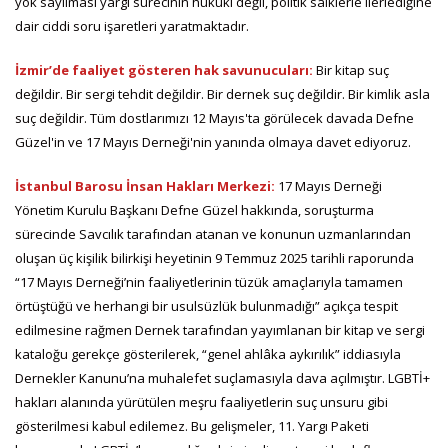
yok sayılması yargı sürecinin hukuki değil, politik saiklerle ilerlediğine
dair ciddi soru işaretleri yaratmaktadır.
İzmir’de faaliyet gösteren hak savunucuları:
Bir kitap suç
değildir. Bir sergi tehdit değildir. Bir dernek suç değildir. Bir kimlik asla
suç değildir. Tüm dostlarımızı 12 Mayıs'ta görülecek davada Defne
Güzel'in ve 17 Mayıs Derneği'nin yanında olmaya davet ediyoruz.
İstanbul Barosu İnsan Hakları Merkezi:
17 Mayıs Derneği
Yönetim Kurulu Başkanı Defne Güzel hakkında, soruşturma
sürecinde Savcılık tarafından atanan ve konunun uzmanlarından
oluşan üç kişilik bilirkişi heyetinin 9 Temmuz 2025 tarihli raporunda
“17 Mayıs Derneği’nin faaliyetlerinin tüzük amaçlarıyla tamamen
örtüştüğü ve herhangi bir usulsüzlük bulunmadığı” açıkça tespit
edilmesine rağmen Dernek tarafından yayımlanan bir kitap ve sergi
kataloğu gerekçe gösterilerek, “genel ahlâka aykırılık” iddiasıyla
Dernekler Kanunu’na muhalefet suçlamasıyla dava açılmıştır. LGBTİ+
hakları alanında yürütülen meşru faaliyetlerin suç unsuru gibi
gösterilmesi kabul edilemez. Bu gelişmeler, 11. Yargı Paketi