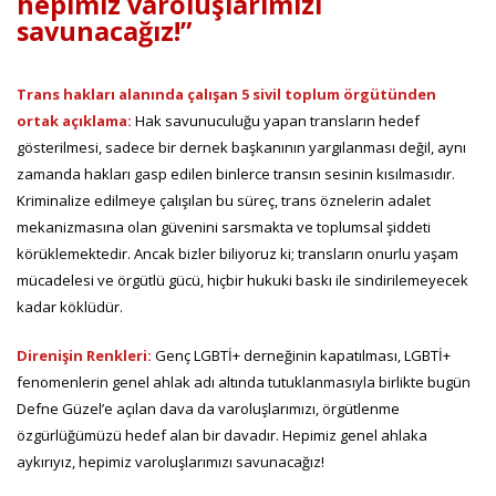
hepimiz varoluşlarımızı
savunacağız!”
Trans hakları alanında çalışan 5 sivil toplum örgütünden
ortak açıklama:
Hak savunuculuğu yapan transların hedef
gösterilmesi, sadece bir dernek başkanının yargılanması değil, aynı
zamanda hakları gasp edilen binlerce transın sesinin kısılmasıdır.
Kriminalize edilmeye çalışılan bu süreç, trans öznelerin adalet
mekanizmasına olan güvenini sarsmakta ve toplumsal şiddeti
körüklemektedir. Ancak bizler biliyoruz ki; transların onurlu yaşam
mücadelesi ve örgütlü gücü, hiçbir hukuki baskı ile sindirilemeyecek
kadar köklüdür.
Direnişin Renkleri:
Genç LGBTİ+ derneğinin kapatılması, LGBTİ+
fenomenlerin genel ahlak adı altında tutuklanmasıyla birlikte bugün
Defne Güzel’e açılan dava da varoluşlarımızı, örgütlenme
özgürlüğümüzü hedef alan bir davadır. Hepimiz genel ahlaka
aykırıyız, hepimiz varoluşlarımızı savunacağız!