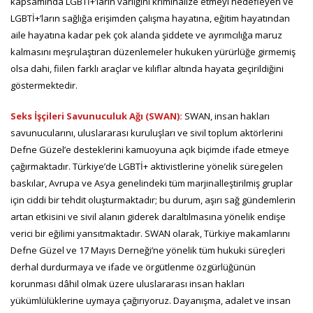
kapsamında LGBTİ+’ların varlığını kriminalize etmeyi hedefleyen ve
LGBTİ+’ların sağlığa erişimden çalışma hayatına, eğitim hayatından
aile hayatına kadar pek çok alanda şiddete ve ayrımcılığa maruz
kalmasını meşrulaştıran düzenlemeler hukuken yürürlüğe girmemiş
olsa dahi, fiilen farklı araçlar ve kılıflar altında hayata geçirildiğini
göstermektedir.
Seks İşçileri Savunuculuk Ağı (SWAN):
SWAN, insan hakları
savunucularını, uluslararası kuruluşları ve sivil toplum aktörlerini
Defne Güzel’e desteklerini kamuoyuna açık biçimde ifade etmeye
çağırmaktadır. Türkiye’de LGBTİ+ aktivistlerine yönelik süregelen
baskılar, Avrupa ve Asya genelindeki tüm marjinalleştirilmiş gruplar
için ciddi bir tehdit oluşturmaktadır; bu durum, aşırı sağ gündemlerin
artan etkisini ve sivil alanın giderek daraltılmasına yönelik endişe
verici bir eğilimi yansıtmaktadır. SWAN olarak, Türkiye makamlarını
Defne Güzel ve 17 Mayıs Derneği’ne yönelik tüm hukuki süreçleri
derhal durdurmaya ve ifade ve örgütlenme özgürlüğünün
korunması dâhil olmak üzere uluslararası insan hakları
yükümlülüklerine uymaya çağırıyoruz. Dayanışma, adalet ve insan