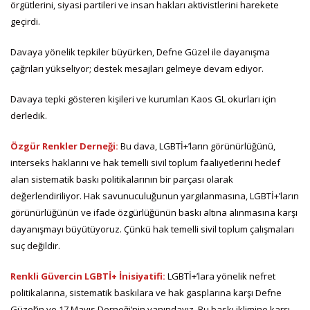
örgütlerini, siyasi partileri ve insan hakları aktivistlerini harekete
geçirdi.
Davaya yönelik tepkiler büyürken, Defne Güzel ile dayanışma
çağrıları yükseliyor; destek mesajları gelmeye devam ediyor.
Davaya tepki gösteren kişileri ve kurumları Kaos GL okurları için
derledik.
Özgür Renkler Derneği:
Bu dava, LGBTİ+’ların görünürlüğünü,
interseks haklarını ve hak temelli sivil toplum faaliyetlerini hedef
alan sistematik baskı politikalarının bir parçası olarak
değerlendiriliyor. Hak savunuculuğunun yargılanmasına, LGBTİ+’ların
görünürlüğünün ve ifade özgürlüğünün baskı altına alınmasına karşı
dayanışmayı büyütüyoruz. Çünkü hak temelli sivil toplum çalışmaları
suç değildir.
Renkli Güvercin LGBTİ+ İnisiyatifi:
LGBTİ+’lara yönelik nefret
politikalarına, sistematik baskılara ve hak gasplarına karşı Defne
Güzel’in ve 17 Mayıs Derneği’nin yanındayız. Bu baskı iklimine karşı