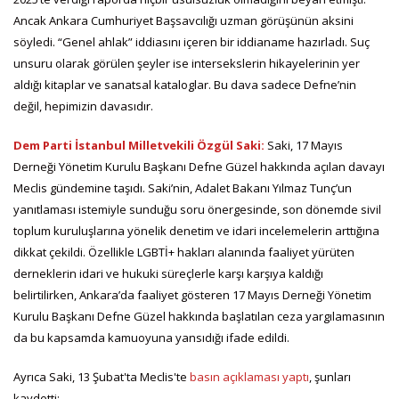
Ancak Ankara Cumhuriyet Başsavcılığı uzman görüşünün aksini
söyledi. “Genel ahlak” iddiasını içeren bir iddianame hazırladı. Suç
unsuru olarak görülen şeyler ise intersekslerin hikayelerinin yer
aldığı kitaplar ve sanatsal kataloglar. Bu dava sadece Defne’nin
değil, hepimizin davasıdır.
Dem Parti İstanbul Milletvekili Özgül Saki:
Saki, 17 Mayıs
Derneği Yönetim Kurulu Başkanı Defne Güzel hakkında açılan davayı
Meclis gündemine taşıdı. Saki’nin, Adalet Bakanı Yılmaz Tunç’un
yanıtlaması istemiyle sunduğu soru önergesinde, son dönemde sivil
toplum kuruluşlarına yönelik denetim ve idari incelemelerin arttığına
dikkat çekildi. Özellikle LGBTİ+ hakları alanında faaliyet yürüten
derneklerin idari ve hukuki süreçlerle karşı karşıya kaldığı
belirtilirken, Ankara’da faaliyet gösteren 17 Mayıs Derneği Yönetim
Kurulu Başkanı Defne Güzel hakkında başlatılan ceza yargılamasının
da bu kapsamda kamuoyuna yansıdığı ifade edildi.
Ayrıca Saki, 13 Şubat'ta Meclis'te
basın açıklaması yaptı
, şunları
kaydetti: