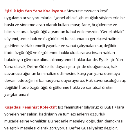
Eşitlik İçin Yan Yana Koalisyonu:
Mevcut mevzuatın keyfi
uygulamalar ve yorumlarla, "genel ahlak" gibi muğlak söylemlerle bir
baskı ve sindirme aracı olarak kullanılması; ifade, örgütlenme ve
bilim ve sanat özgürlüğü açısından kabul edilemezdir. “Genel ahlak”
söylemi, temel hak ve özgürlükleri baskılamanın gerekçesi haline
getirilemez. Hak temelli yayınlar ve sanat çalışmaları suç değildir;
ifade özgürlüğü ve örgütlenme hakkı uluslararası insan hakları
hukukuyla güvence altına alınmış temel haklardandır. Eşitlik İçin Yan
Yana olarak; Defne Güzel ile dayanışma içinde olduğumuzu, hak
savunuculuğunun kriminalize edilmesine karşı yan yana durmaya
devam edeceğimizi kamuoyuna duyuruyoruz. Hak savunuculuğu suç
değildir! İfade özgürlüğü, örgütlenme hakkı ve sanatsal üretim
yargılanamaz!
Kuşadası Feminist Kolektif:
Biz feministler biliyoruz ki; LGBTİ+’lara
yönelen her saldırı, kadınların ve tüm ezilenlerin özgürlük
mücadelesine yöneliktir. Bu nedenle meseleyi doğrudan demokrasi
ve eşitlik meselesi olarak görüyoruz. Defne Güzel yalnız değildir.