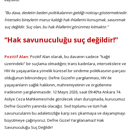
"Bu dava, devletin beden politikalarının geldiği noktayı göstermektedir.
İnterseks bireylerin maruz kaldığı hak ihlallerini konuşmak, savunmak
suç değildir. Suç olan, bu hak ihlallerini görünmez kılmaktır."
“Hak savunuculuğu suç değildir!”
Pozitif Alan:
Pozitif Alan olarak, bu davanın sadece "kağıt
üzerindeki" bir suçlama olmadığını; trans kadınlara, intersekslere ve
HIV ile yaşayanlara yönelik küresel bir sindirme politikasının parçası
olduğunun bilincindeyiz. Defne Güzel’in yargılanması, HIV ile
yaşayanların sağlık hakkının, mahremiyetinin ve örgütlenme
iradesinin yargılanmasıdır. 12 Mayıs 2026, saat 09:40’ta Ankara 74.
Asliye Ceza Mahkemesi’nde görülecek olan duruşmada, kurucumuz
Defne Güzel’in yanında olacağız. Sivil toplumu ve tüm hak
savunucularını bu adaletsizliğe karşı ses çıkarmaya ve dayanışmayı
büyütmeye çağırıyoruz. Defne Güzel Yargılanamaz! Hak
Savunuculuğu Suç Değildir!