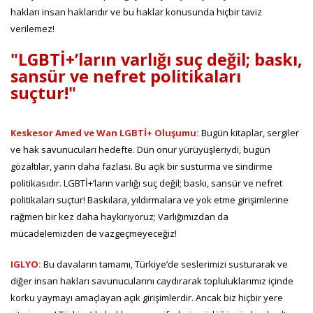
hakları insan haklarıdır ve bu haklar konusunda hiçbir taviz
verilemez!
"LGBTİ+’ların varlığı suç değil; baskı,
sansür ve nefret politikaları
suçtur!"
Keskesor Amed ve Wan LGBTİ+ Oluşumu:
Bugün kitaplar, sergiler
ve hak savunucuları hedefte. Dün onur yürüyüşleriydi, bugün
gözaltılar, yarın daha fazlası. Bu açık bir susturma ve sindirme
politikasıdır. LGBTİ+’ların varlığı suç değil; baskı, sansür ve nefret
politikaları suçtur! Baskılara, yıldırmalara ve yok etme girişimlerine
rağmen bir kez daha haykırıyoruz; Varlığımızdan da
mücadelemizden de vazgeçmeyeceğiz!
IGLYO:
Bu davaların tamamı, Türkiye’de seslerimizi susturarak ve
diğer insan hakları savunucularını caydırarak topluluklarımız içinde
korku yaymayı amaçlayan açık girişimlerdir. Ancak biz hiçbir yere