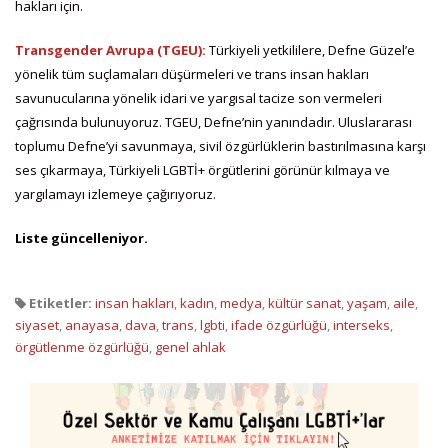
hakları için.
Transgender Avrupa (TGEU):
Türkiyeli yetkililere, Defne Güzel’e
yönelik tüm suçlamaları düşürmeleri ve trans insan hakları
savunucularına yönelik idari ve yargısal tacize son vermeleri
çağrısında bulunuyoruz. TGEU, Defne’nin yanındadır. Uluslararası
toplumu Defne’yi savunmaya, sivil özgürlüklerin bastırılmasına karşı
ses çıkarmaya, Türkiyeli LGBTİ+ örgütlerini görünür kılmaya ve
yargılamayı izlemeye çağırıyoruz.
Liste güncelleniyor.
Etiketler:
insan hakları
,
kadın
,
medya
,
kültür sanat
,
yaşam
,
aile
,
siyaset
,
anayasa
,
dava
,
trans
,
lgbti
,
ifade özgürlüğü
,
interseks
,
örgütlenme özgürlüğü
,
genel ahlak