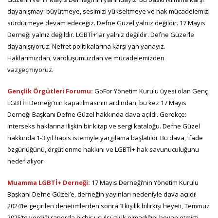
dayanışmayı büyütmeye, sesimizi yükseltmeye ve hak mücadelemizi
sürdürmeye devam edeceğiz. Defne Güzel yalnız değildir. 17 Mayıs
Derneği yalnız değildir. LGBTİ+’lar yalnız değildir. Defne Güzel’le
dayanışıyoruz. Nefret politikalarına karşı yan yanayız.
Haklarımızdan, varoluşumuzdan ve mücadelemizden
vazgeçmiyoruz.
Gençlik Örgütleri Forumu:
GoFor Yönetim Kurulu üyesi olan Genç
LGBTİ+ Derneği’nin kapatılmasının ardından, bu kez 17 Mayıs
Derneği Başkanı Defne Güzel hakkında dava açıldı. Gerekçe:
interseks haklarına ilişkin bir kitap ve sergi kataloğu. Defne Güzel
hakkında 1-3 yıl hapis istemiyle yargılama başlatıldı. Bu dava, ifade
özgürlüğünü, örgütlenme hakkını ve LGBTİ+ hak savunuculuğunu
hedef alıyor.
Muamma LGBTİ+ Derneği:
17 Mayıs Derneği’nin Yönetim Kurulu
Başkanı Defne Güzel’e, derneğin yayınları nedeniyle dava açıldı!
2024’te geçirilen denetimlerden sonra 3 kişilik bilirkişi heyeti, Temmuz
2025’te verdiği raporda hiçbir usulsüzlük olmadığını beyan etmişti.