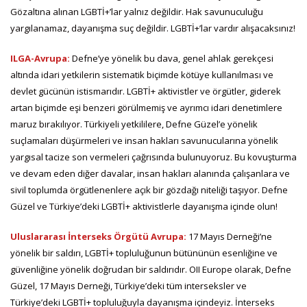
Gözaltına alınan LGBTİ+’lar yalnız değildir. Hak savunuculuğu
yargılanamaz, dayanışma suç değildir. LGBTİ+’lar vardır alışacaksınız!
ILGA-Avrupa:
Defne’ye yönelik bu dava, genel ahlak gerekçesi
altında idari yetkilerin sistematik biçimde kötüye kullanılması ve
devlet gücünün istismarıdır. LGBTİ+ aktivistler ve örgütler, giderek
artan biçimde eşi benzeri görülmemiş ve ayrımcı idari denetimlere
maruz bırakılıyor. Türkiyeli yetkililere, Defne Güzel’e yönelik
suçlamaları düşürmeleri ve insan hakları savunucularına yönelik
yargısal tacize son vermeleri çağrısında bulunuyoruz. Bu kovuşturma
ve devam eden diğer davalar, insan hakları alanında çalışanlara ve
sivil toplumda örgütlenenlere açık bir gözdağı niteliği taşıyor. Defne
Güzel ve Türkiye’deki LGBTİ+ aktivistlerle dayanışma içinde olun!
Uluslararası İnterseks Örgütü Avrupa:
17 Mayıs Derneği’ne
yönelik bir saldırı, LGBTİ+ topluluğunun bütününün esenliğine ve
güvenliğine yönelik doğrudan bir saldırıdır. OII Europe olarak, Defne
Güzel, 17 Mayıs Derneği, Türkiye’deki tüm interseksler ve
Türkiye’deki LGBTİ+ topluluğuyla dayanışma içindeyiz. İnterseks