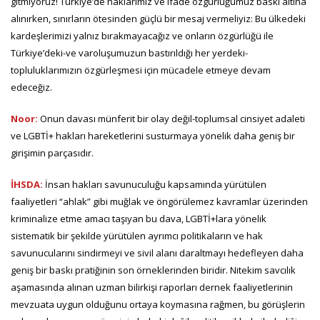
gitmiyoruz! Türkiye’de haklarımız ve ifade özgürlüğümüz baskı altına
alınırken, sınırların ötesinden güçlü bir mesaj vermeliyiz: Bu ülkedeki
kardeşlerimizi yalnız bırakmayacağız ve onların özgürlüğü ile
Türkiye’deki-ve varoluşumuzun bastırıldığı her yerdeki-
topluluklarımızın özgürleşmesi için mücadele etmeye devam
edeceğiz.
Noor:
Onun davası münferit bir olay değil-toplumsal cinsiyet adaleti
ve LGBTİ+ hakları hareketlerini susturmaya yönelik daha geniş bir
girişimin parçasıdır.
İHSDA:
İnsan hakları savunuculuğu kapsamında yürütülen
faaliyetleri “ahlak” gibi muğlak ve öngörülemez kavramlar üzerinden
kriminalize etme amacı taşıyan bu dava, LGBTİ+lara yönelik
sistematik bir şekilde yürütülen ayrımcı politikaların ve hak
savunucularını sindirmeyi ve sivil alanı daraltmayı hedefleyen daha
geniş bir baskı pratiğinin son örneklerinden biridir. Nitekim savcılık
aşamasında alınan uzman bilirkişi raporları dernek faaliyetlerinin
mevzuata uygun olduğunu ortaya koymasına rağmen, bu görüşlerin