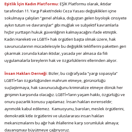
Eşitlik İçin Kadın Platformu:
EŞİK Platformu olarak, iktidar
tarafından 11. Yargı Paketi’ndeki Ceza Yasası değişiklikleri içine
sokulmaya çalışılan “genel ahlaka, doğuştan gelen biyolojik cinsiyete
aykırı tutum ve davranışlar” gibi muğlak ve subjektif kavramlarla
hiçbir yurttaşın hukuk güvenliğinin kalmayacağını ifade etmiştik.
Kadın Hareketi ve LGBTİ+ hak örgütleri başta olmak üzere, hak
savunucularının mücadelesiyle bu değişiklik tekliflerini paketten geri
çıkarmak zorunda kalan iktidar, yasada yer almasa da fiili
uygulamalarla bireylerin hak ve özgürlüklerini ellerinden alıyor.
İnsan Hakları Derneği:
Bizler, bu coğrafyada “yargı sopasıyla”
LGBTİ+’ları özgürlüğünden mahrum etmeye, görünürlüğü
suçlaştırmaya, hak savunuculuğunu kriminalize etmeye dönük her
girişimin karşısında olacağız. LGBTİ+’ların yaşam hakkı, özgürlüğü ve
onuru pazarlık konusu yapılamaz. İnsan hakları evrenseldir;
ayrımcılık kabul edilemez. Kamuoyunu, baroları, meslek örgütlerini,
demokratik kitle örgütlerini ve uluslararası insan hakları
mekanizmalarını bu ağır hak ihlallerine karşı sorumluluk almaya;
dayanışmayı büyütmeye çağırıyoruz.