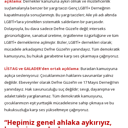
açıklama:
Dernekler kanununa aykırı olmak ve müstehcenlik
suçlamalarıyla benzer bir yargı tacizi Genç LGBTİ+ Derneğinin
kapatılmasıyla sonuçlanmıştı. Bu yargı tacizleri; Aile yılı adı altında
LGBTİ+’lara yöneltilen sistematik saldırıların bir parçasıdır.
Dolayısıyla, bu dava sadece Defne Güzel’e değil; interseks
görünürlüğüne, sanatsal üretime, örgütlenme özgürlüğüne ve tüm
LGBTİ+ derneklerine açılmıştır. Bizler, LGBTİ+ dernekleri olarak;
mücadele arkadaşımız Defne Güzel’in yanındayız. Tüm demokratik
kamuoyunu, bu hukuk garabetine karşı ses çıkarmaya çağırıyoruz.
LİSTAG ve GALADER’den ortak açıklama:
Buradan kamuoyuna
açıkça sesleniyoruz: Çocuklarımızın haklarını savunanlar yalnız
değildir. Ebeveynler olarak Defne Güzel’in ve 17 Mayıs Derneği’nin
yanındayız. Hak savunuculuğu suç değildir; sevgi, dayanışma ve
adalet talebi yargılanamaz. Tüm demokratik kamuoyunu,
çocuklarımızın eşit yurttaşlık mücadelesine sahip çıkmaya ve bu
hukuksuzluğa karşı ses yükseltmeye çağırıyoruz.
“Hepimiz genel ahlaka aykırıyız,