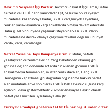
Devrimci Sosyalist İşçi Partisi:
Devrimci Sosyalist İşçi Partisi, Defne
Güzel'in ve LGBTİ+'ların yanındadır. Eşit, özgür ve onurlu yaşam
mücadelesi kazanıncaya kadar, LGBTİ+ varlığını yok sayanlara,
renkleri yasaklayanlara karşı sokaklarda olmaya devam edecektir.
Daha güzel bir dünyada yaşamak isteyen herkesi LGBTİ+'ların
mücadelesine destek olmaya çağırıyoruz! Yalnız değilsin lubunya!
Vardık, varız, varolacağız!
Nefret Yasasına Hayır Kampanya Grubu:
İktidar, nefreti
yasalaştıran düzenlemeleri 11. Yargı Paketi’nden çıkarmış gibi
görünse de; son dönemde art arda tutuklanan görünür LGBTİ+
sosyal medya fenomenleri, müstehcenlik davaları, Genç LGBTİ
Derneği’nin kapatılması gibi doğrudan örgütlenme hakkını hedef
alan müdahaleler ve son olarak LGBTİ+ hak savunuculuğuna karşı
açılan bu dava göstermektedir ki iktidar Anayayasa aykırı olarak
nefret yasasını fiilen uygulamaya almıştır.
Türkiye’de faaliyet gösteren 14 LGBTİ+ hak örgütünden ortak