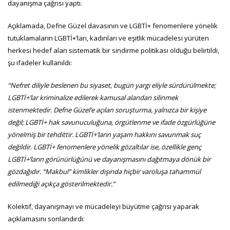
dayanışma çağrısı yaptı.
Açıklamada, Defne Güzel davasının ve LGBTİ+ fenomenlere yönelik
tutuklamaların LGBTİ+’ları, kadınları ve eşitlik mücadelesi yürüten
herkesi hedef alan sistematik bir sindirme politikası olduğu belirtildi,
şu ifadeler kullanıldı:
“Nefret diliyle beslenen bu siyaset, bugün yargı eliyle sürdürülmekte;
LGBTİ+’lar kriminalize edilerek kamusal alandan silinmek
istenmektedir. Defne Güzel’e açılan soruşturma, yalnızca bir kişiye
değil; LGBTİ+ hak savunuculuğuna, örgütlenme ve ifade özgürlüğüne
yönelmiş bir tehdittir. LGBTİ+’ların yaşam hakkını savunmak suç
değildir. LGBTİ+ fenomenlere yönelik gözaltılar ise, özellikle genç
LGBTİ+’ların görünürlüğünü ve dayanışmasını dağıtmaya dönük bir
gözdağıdır. “Makbul” kimlikler dışında hiçbir varoluşa tahammül
edilmediği açıkça gösterilmektedir.”
Kolektif, dayanışmayı ve mücadeleyi büyütme çağrısı yaparak
açıklamasını sonlandırdı: