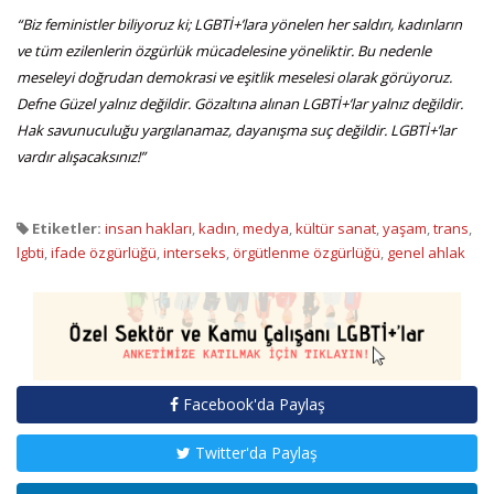
“Biz feministler biliyoruz ki; LGBTİ+’lara yönelen her saldırı, kadınların
ve tüm ezilenlerin özgürlük mücadelesine yöneliktir. Bu nedenle
meseleyi doğrudan demokrasi ve eşitlik meselesi olarak görüyoruz.
Defne Güzel yalnız değildir. Gözaltına alınan LGBTİ+’lar yalnız değildir.
Hak savunuculuğu yargılanamaz, dayanışma suç değildir. LGBTİ+’lar
vardır alışacaksınız!”
Etiketler:
insan hakları
,
kadın
,
medya
,
kültür sanat
,
yaşam
,
trans
,
lgbti
,
ifade özgürlüğü
,
interseks
,
örgütlenme özgürlüğü
,
genel ahlak
Facebook'da Paylaş
Twitter'da Paylaş