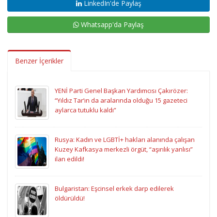
LinkedIn'de Paylaş
Whatsapp'da Paylaş
Benzer İçerikler
YENİ Parti Genel Başkan Yardımcısı Çakırözer:
“Yıldız Tar’ın da aralarında olduğu 15 gazeteci
aylarca tutuklu kaldı”
Rusya: Kadın ve LGBTİ+ hakları alanında çalışan
Kuzey Kafkasya merkezli örgüt, “aşırılık yanlısı”
ilan edildi!
Bulgaristan: Eşcinsel erkek darp edilerek
öldürüldü!