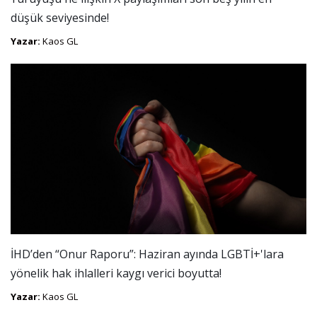
düşük seviyesinde!
Yazar:
Kaos GL
İHD’den “Onur Raporu”: Haziran ayında LGBTİ+'lara
yönelik hak ihlalleri kaygı verici boyutta!
Yazar:
Kaos GL