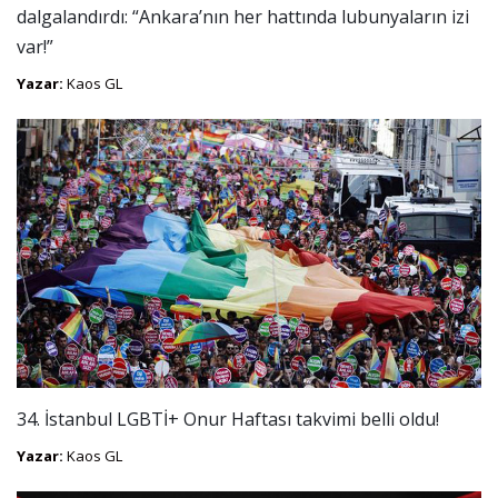
dalgalandırdı: “Ankara’nın her hattında lubunyaların izi
var!”
Yazar:
Kaos GL
34. İstanbul LGBTİ+ Onur Haftası takvimi belli oldu!
Yazar:
Kaos GL