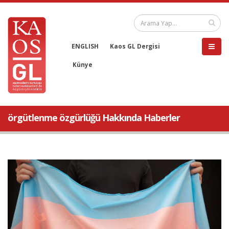
ENGLISH
Kaos GL Dergisi
Künye
örgütlenme özgürlüğü Hakkında Haberler