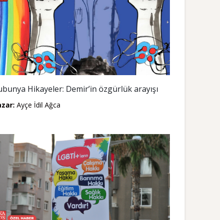
ubunya Hikayeler: Demir’in özgürlük arayışı
azar:
Ayçe İdil Ağca