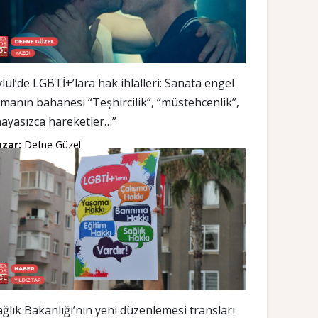
ylül’de LGBTİ+’lara hak ihlalleri: Sanata engel
lmanın bahanesi “Teşhircilik”, “müstehcenlik”,
hayasızca hareketler…”
azar:
Defne Güzel
ağlık Bakanlığı’nın yeni düzenlemesi transları