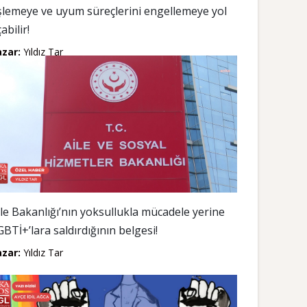
işlemeye ve uyum süreçlerini engellemeye yol
abilir!
azar:
Yıldız Tar
ile Bakanlığı’nın yoksullukla mücadele yerine
GBTİ+’lara saldırdığının belgesi!
azar:
Yıldız Tar