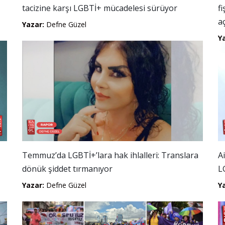
tacizine karşı LGBTİ+ mücadelesi sürüyor
f
aç
Yazar:
Defne Güzel
Y
Temmuz’da LGBTİ+’lara hak ihlalleri: Translara
A
dönük şiddet tırmanıyor
L
Yazar:
Defne Güzel
Y