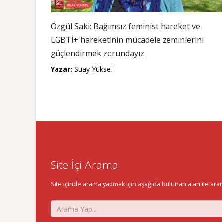
Özgül Saki: Bağımsız feminist hareket ve
LGBTİ+ hareketinin mücadele zeminlerini
güçlendirmek zorundayız
Yazar:
Suay Yüksel
Site İçi Arama
Site içinde arama yapmak için aşağıda bulunan alan ile aramak 