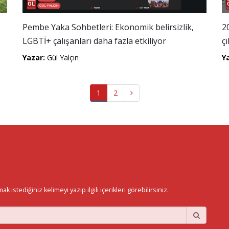
Pembe Yaka Sohbetleri: Ekonomik belirsizlik,
2
LGBTİ+ çalışanları daha fazla etkiliyor
ç
Yazar:
Gül Yalçın
Y
1
2
istediğiniz kelimeyi yazıp ilgili içerikleri görebilirsiniz.