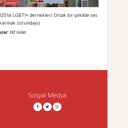
025’te LGBTİ+ dernekleri: Ortak bir şekilde ses
ıkarmak zorundayız
azar:
Elif Gölet
Sosyal Medya