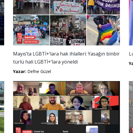
Mayıs’ta LGBTİ+’lara hak ihlalleri: Yasağın binbir
L
türlü hali LGBTİ+’lara yöneldi
Y
Yazar:
Defne Güzel