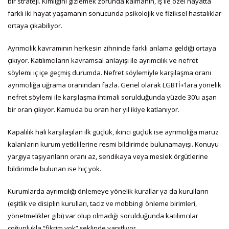
bir strateji. Kimliğini gizlemek zorunda kalmanın, iş ile özel hayatta
farklı iki hayat yaşamanın sonucunda psikolojik ve fiziksel hastalıklar
ortaya çıkabiliyor.
Ayrımcılık kavramının herkesin zihninde farklı anlama geldiği ortaya
çıkıyor. Katılımcıların kavramsal anlayışı ile ayrımcılık ve nefret
söylemi iç içe geçmiş durumda. Nefret söylemiyle karşılaşma oranı
ayrımcılığa uğrama oranından fazla. Genel olarak LGBTİ+’lara yönelik
nefret söylemi ile karşılaşma ihtimali sorulduğunda yüzde 30’u aşan
bir oran çıkıyor. Kamuda bu oran her yıl ikiye katlanıyor.
Kapalılık hali karşılaşılan ilk güçlük, ikinci güçlük ise ayrımcılığa maruz
kalanların kurum yetkililerine resmi bildirimde bulunamayışı. Konuyu
yargıya taşıyanların oranı az, sendikaya veya meslek örgütlerine
bildirimde bulunan ise hiç yok.
Kurumlarda ayrımcılığı önlemeye yönelik kurallar ya da kurulların
(eşitlik ve disiplin kurulları, taciz ve mobbingi önleme birimleri,
yönetmelikler gibi) var olup olmadığı sorulduğunda katılımcılar
çoğunlukla “fikrim yok” şeklinde yanıtlıyor.