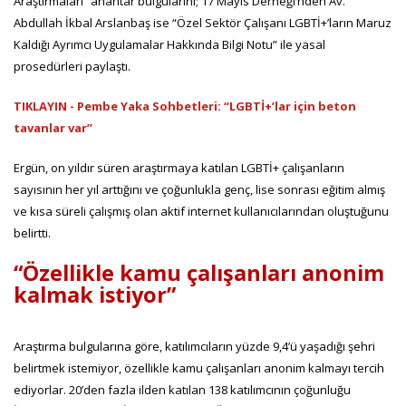
Araştırmaları” anahtar bulgularını; 17 Mayıs Derneği’nden Av.
Abdullah İkbal Arslanbaş ise “Özel Sektör Çalışanı LGBTİ+’ların Maruz
Kaldığı Ayrımcı Uygulamalar Hakkında Bilgi Notu” ile yasal
prosedürleri paylaştı.
TIKLAYIN - Pembe Yaka Sohbetleri: “LGBTİ+’lar için beton
tavanlar var”
Ergün, on yıldır süren araştırmaya katılan LGBTİ+ çalışanların
sayısının her yıl arttığını ve çoğunlukla genç, lise sonrası eğitim almış
ve kısa süreli çalışmış olan aktif internet kullanıcılarından oluştuğunu
belirtti.
“Özellikle kamu çalışanları anonim
kalmak istiyor”
Araştırma bulgularına göre, katılımcıların yüzde 9,4’ü yaşadığı şehri
belirtmek istemiyor, özellikle kamu çalışanları anonim kalmayı tercih
ediyorlar. 20’den fazla ilden katılan 138 katılımcının çoğunluğu