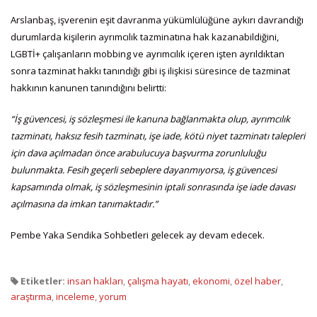
Arslanbaş, işverenin eşit davranma yükümlülüğüne aykırı davrandığı
durumlarda kişilerin ayrımcılık tazminatına hak kazanabildiğini,
LGBTİ+ çalışanların mobbing ve ayrımcılık içeren işten ayrıldıktan
sonra tazminat hakkı tanındığı gibi iş ilişkisi süresince de tazminat
hakkının kanunen tanındığını belirtti:
“İş güvencesi, iş sözleşmesi ile kanuna bağlanmakta olup, ayrımcılık
tazminatı, haksız fesih tazminatı, işe iade, kötü niyet tazminatı talepleri
için dava açılmadan önce arabulucuya başvurma zorunluluğu
bulunmakta. Fesih geçerli sebeplere dayanmıyorsa, iş güvencesi
kapsamında olmak, iş sözleşmesinin iptali sonrasında işe iade davası
açılmasına da imkan tanımaktadır.”
Pembe Yaka Sendika Sohbetleri gelecek ay devam edecek.
Etiketler:
insan hakları
,
çalışma hayatı
,
ekonomi
,
özel haber
,
araştırma
,
inceleme
,
yorum