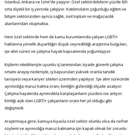
İstanbul, Ankara ve İzmir’de yaşıyor. Özel sektördekilerin yüzde 60’ı
orta ölçekli bir iş yerinde çalışıyor. Katılımcıların çoğunluğu eğitim ve
bilişim sektöründen ayrıca sağlık, sivil toplum ve mağazacılık
alanlarından oluşmakta.
Hem özel sektörde hem de kamu kurumlarında çalışan LGBTİ+
haklarına yönelik duyarlılığın düşük seyredildiği araştırma bulguları,
işe alım süreci ve çalışma hayatı kapsamında yoğunlaşıyor.
Kişilerin nitelikleriyle uyumlu iş tanımından ziyade güvenli çalışma
ortamı arayışı nedeniyle, iş başvuruları yüksek oranla tanıdık
tavsiyesi veya kariyer siteleri üzerinden yapılıyor. İşe alım sürecinde
ayrımcılığa maruz kalma oranı, kimliğin gizlendiği ölçüde azalıyor.
Çalışma hayatında ayrımcılıkla karşılaşanların yüzdesi ise artıyor.
Kimliği açık olan LGBTİ+ çalışanların oranı her yıl olduğu gibi
değişmedi.
Araştırmaya göre, kamuya kıyasla özel sektör olumlu olsa da nefret
söylemi ve ayrımcılığa maruz kalmama için kapalı olmak bir zorunlu