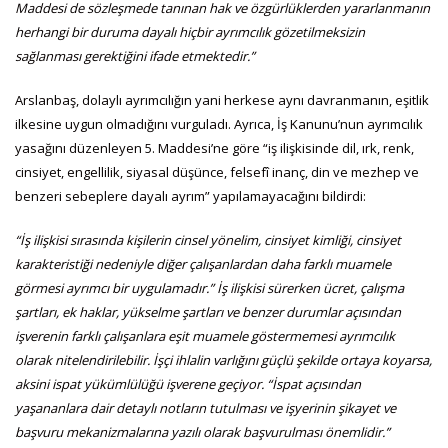
Maddesi de sözleşmede tanınan hak ve özgürlüklerden yararlanmanın
herhangi bir duruma dayalı hiçbir ayrımcılık gözetilmeksizin
sağlanması gerektiğini ifade etmektedir.”
Arslanbaş, dolaylı ayrımcılığın yani herkese aynı davranmanın, eşitlik
ilkesine uygun olmadığını vurguladı. Ayrıca, İş Kanunu’nun ayrımcılık
yasağını düzenleyen 5. Maddesi’ne göre “iş ilişkisinde dil, ırk, renk,
cinsiyet, engellilik, siyasal düşünce, felsefî inanç, din ve mezhep ve
benzeri sebeplere dayalı ayrım” yapılamayacağını bildirdi:
“İş ilişkisi sırasında kişilerin cinsel yönelim, cinsiyet kimliği, cinsiyet
karakteristiği nedeniyle diğer çalışanlardan daha farklı muamele
görmesi ayrımcı bir uygulamadır.” İş ilişkisi sürerken
ücret, çalışma
şartları, ek haklar, yükselme şartları ve benzer durumlar açısından
işverenin farklı çalışanlara eşit muamele göstermemesi ayrımcılık
olarak nitelendirilebilir. İşçi ihlalin varlığını güçlü şekilde ortaya koyarsa,
aksini ispat yükümlülüğü işverene geçiyor. “İspat açısından
yaşananlara dair detaylı notların tutulması ve işyerinin şikayet ve
başvuru mekanizmalarına yazılı olarak başvurulması önemlidir.”