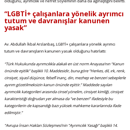
olduğunu, ayrımcılık ve nefret söyleminin daha da ağırlaştığını belirtti.
“LGBTİ+ çalışanlara yönelik ayrımcı
tutum ve davranışlar kanunen
yasak”
Av. Abdullah İkbal Arslanbaş, LGBTİ+ çalışanlara yönelik ayrımcı
tutum ve davranışların kanunen yasak olduğunu hatırlattı:
“Türk Hukukunda ayrımcılıkla alakalı en üst norm Anayasa’nın “Kanun
önünde eşitlik” başlıklı 10. Maddesidir, buna göre “Herkes, dil, ırk, renk,
cinsiyet, siyasî düşünce, felsefî inanç, din, mezhep ve benzeri sebeplerle
ayırım gözetilmeksizin kanun önünde eşittir.” Maddede sayılan
ayrımcılık kategorileri arasında cinsel yönelim, cinsiyet kimliği, cinsiyet
karakteristiği doğrudan yer almasa da “ve benzeri” ifadesiyle bu
kategorilerin de kapsandığı bazı yüksek mahkeme kararlarında ifade
edilmiştir.”
“Avrupa İnsan Hakları Sözleşmesi’nin “Ayrımcılık Yasağı” başlıklı 14.