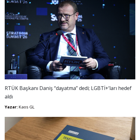
RTÜK Başkanı Daniş “dayatma” dedi; LGBTİ+’ları hedef
aldı
Yazar:
Kaos GL