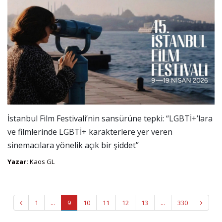
İstanbul Film Festivali’nin sansürüne tepki: “LGBTİ+’lara
ve filmlerinde LGBTİ+ karakterlere yer veren
sinemacılara yönelik açık bir şiddet”
Yazar:
Kaos GL
1
...
9
10
11
12
13
...
330