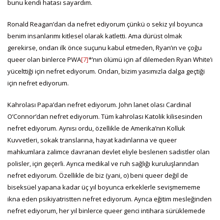
bunu kendi hatası sayardım.
Ronald Reagan’dan da nefret ediyorum çünkü o sekiz yıl boyunca
benim insanlarımı kitlesel olarak katletti. Ama dürüst olmak
gerekirse, ondan ilk önce suçunu kabul etmeden, Ryan’ın ve çoğu
queer olan binlerce PWA
[7]
*’nın ölümü için af dilemeden Ryan White’ı
yücelttiği için nefret ediyorum. Ondan, bizim yasımızla dalga geçtiği
için nefret ediyorum.
Kahrolası Papa’dan nefret ediyorum. John lanet olası Cardinal
O’Connor’dan nefret ediyorum. Tüm kahrolası Katolik kilisesinden
nefret ediyorum. Aynısı ordu, özellikle de Amerika’nın Kolluk
Kuvvetleri, sokak translarına, hayat kadınlarına ve queer
mahkumlara zalimce davranan devlet eliyle beslenen sadistler olan
polisler, için geçerli. Ayrıca medikal ve ruh sağlığı kuruluşlarından
nefret ediyorum. Özellikle de biz (yani, o) beni queer değil de
biseksüel yapana kadar üç yıl boyunca erkeklerle sevişmememe
ikna eden psikiyatristten nefret ediyorum. Ayrıca eğitim mesleğinden
nefret ediyorum, her yıl binlerce queer genci intihara sürüklemede