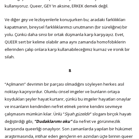
kullanıyoruz. Queer, GEY ’in aksine, ERKEK demek değil.
Ve diğer gey ve lezbiyenlerle konuşurken bu; aradaki farklılıkları
kapatmanın, bireysel farklılıklarımızı unutmanın (bir süreliğine) bir
yolu. Çünkü daha sinsi bir ortak düşmanla karşı karşıyayız. Evet,
QUEER sert bir kelime olabilir ama aynı zamanda homofobiklerin
ellerinden çalıp onlara karşı kullanabileceğimiz kurnaz ve ironik bir
silah.
8
“Açılmanın” devrimin bir parçası olmadığını söyleyen herkes asıl
noktayı kaçırıyordur. Olumlu cinsel imgeler ve bunların ortaya
koydukları şeyler hayat kurtarır, çünkü bu imgeler hayatları onaylar
ve insanların kendinden nefret etmek yerine kendini sevmeye
çalışmasını mümkün kılar. Ünlü “
Siyah güzeldir
” sloganı birçok hayatı
değiştirdiği gibi,
“Dudaklarımı oku”
da nefret ve görünmezlik
karşısında queerliği onaylıyor. Son zamanlarda yapılan bir hükümet
araştırmasında, intihar eden gençlerin en azından üçte birinin queer