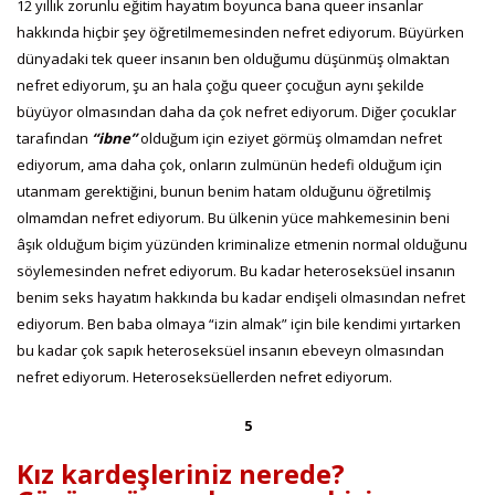
12 yıllık zorunlu eğitim hayatım boyunca bana queer insanlar
hakkında hiçbir şey öğretilmemesinden nefret ediyorum. Büyürken
dünyadaki tek queer insanın ben olduğumu düşünmüş olmaktan
nefret ediyorum, şu an hala çoğu queer çocuğun aynı şekilde
büyüyor olmasından daha da çok nefret ediyorum. Diğer çocuklar
tarafından
“ibne”
olduğum için eziyet görmüş olmamdan nefret
ediyorum, ama daha çok, onların zulmünün hedefi olduğum için
utanmam gerektiğini, bunun benim hatam olduğunu öğretilmiş
olmamdan nefret ediyorum. Bu ülkenin yüce mahkemesinin beni
âşık olduğum biçim yüzünden kriminalize etmenin normal olduğunu
söylemesinden nefret ediyorum. Bu kadar heteroseksüel insanın
benim seks hayatım hakkında bu kadar endişeli olmasından nefret
ediyorum. Ben baba olmaya “izin almak” için bile kendimi yırtarken
bu kadar çok sapık heteroseksüel insanın ebeveyn olmasından
nefret ediyorum. Heteroseksüellerden nefret ediyorum.
5
Kız kardeşleriniz nerede?