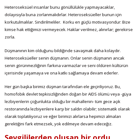
Heteroseksüel insanlar bunu gönüllülükle yapmayacaklar,
dolayısıyla buna zorlanmalıdırlar. Heteroseksüeller bunun için
korkutulmalılar. Sindirilmeliler. Korku en güçlü motivasyondur: Bize
kimse hak ettiğimizi vermeyecek. Haklar verilmez, alınırlar; gerekirse
zorla.
Düşmanının kim olduğunu bildiğinde savaşmak daha kolaydır.
Heteroseksüeller senin düşmanın. Onlar senin düşmanın ancak
senin görünmezliğinin farkına varmazlar ve seni öldüren kültürün
içerisinde yaşamaya ve ona katkı sağlamaya devam ederler.
Her gün başka birimiz düşman tarafından ele geçiriliyoruz. Bu,
homofobik devlet tepkisizliğinden doğan bir AIDS ölümü veya -güya
lezbiyenlerin çoğunlukta olduğu bir mahallenin- tüm gece açık
restoranında lezbiyenlere karşı bir saldırı olabilir; sistematik olarak
olarak toplatılıyoruz ve eğer birimizi alırlarsa hepimizi almaları
gerektiğini fark etmezsek, yok edilmeye devam edeceğiz.
Sevgililerden oluşan bir ordu