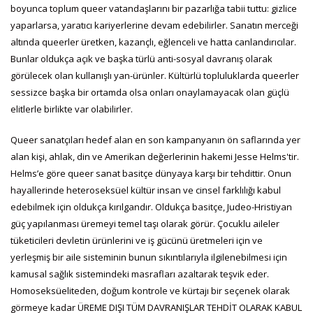
boyunca toplum queer vatandaşlarını bir pazarlığa tabii tuttu: gizlice
yaparlarsa, yaratıcı kariyerlerine devam edebilirler. Sanatın merceği
altında queerler üretken, kazançlı, eğlenceli ve hatta canlandırıcılar.
Bunlar oldukça açık ve başka türlü anti-sosyal davranış olarak
görülecek olan kullanışlı yan-ürünler. Kültürlü topluluklarda queerler
sessizce başka bir ortamda olsa onları onaylamayacak olan güçlü
elitlerle birlikte var olabilirler.
Queer sanatçıları hedef alan en son kampanyanın ön saflarında yer
alan kişi, ahlak, din ve Amerikan değerlerinin hakemi Jesse Helms'tir.
Helms’e göre queer sanat basitçe dünyaya karşı bir tehdittir. Onun
hayallerinde heteroseksüel kültür insan ve cinsel farklılığı kabul
edebilmek için oldukça kırılgandır. Oldukça basitçe, Judeo-Hristiyan
güç yapılanması üremeyi temel taşı olarak görür. Çocuklu aileler
tüketicileri devletin ürünlerini ve iş gücünü üretmeleri için ve
yerleşmiş bir aile sisteminin bunun sıkıntılarıyla ilgilenebilmesi için
kamusal sağlık sistemindeki masrafları azaltarak teşvik eder.
Homoseksüeliteden, doğum kontrole ve kürtajı bir seçenek olarak
görmeye kadar ÜREME DIŞI TÜM DAVRANIŞLAR TEHDİT OLARAK KABUL