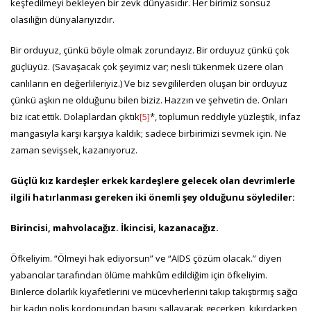
keşfedilmeyi bekleyen bir zevk dünyasıdır. Her birimiz sonsuz
olasılığın dünyalarıyızdır.
Bir orduyuz, çünkü böyle olmak zorundayız. Bir orduyuz çünkü çok
güçlüyüz. (Savaşacak çok şeyimiz var; nesli tükenmek üzere olan
canlıların en değerlileriyiz.) Ve biz sevgililerden oluşan bir orduyuz
çünkü aşkın ne olduğunu bilen biziz. Hazzın ve şehvetin de. Onları
biz icat ettik. Dolaplardan çıktık
[5]
*, toplumun reddiyle yüzleştik, infaz
mangasıyla karşı karşıya kaldık; sadece birbirimizi sevmek için. Ne
zaman sevişsek, kazanıyoruz.
Güçlü kız kardeşler erkek kardeşlere gelecek olan devrimlerle
ilgili hatırlanması gereken iki önemli şey olduğunu söylediler:
Birincisi, mahvolacağız. İkincisi, kazanacağız.
Öfkeliyim. “Ölmeyi hak ediyorsun” ve “AIDS çözüm olacak.” diyen
yabancılar tarafından ölüme mahkûm edildiğim için öfkeliyim.
Binlerce dolarlık kıyafetlerini ve mücevherlerini takıp takıştırmış sağcı
bir kadın polis kordonundan başını sallayarak geçerken, kıkırdarken