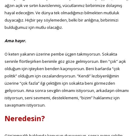
ağzın açık ve sırtın kavislenmiş, vücutlarımız birbirimize dolaşmış
hayal edeceğim. Ve dünya tek olmadığımızı bilmekten mutluluk
duyacağız. Hiçbir şey söylemeden, belki bir anlığına, birbirimizi
bulduğumuz için mutlu olacağız.
Ama hayır.
O keten yakanın üzerine pembe üçgen takmıyorsun. Sokakta
seninle flörtleşirken benimle göz göze gelmiyorsun. Ben “çok” açık
olduğum için işteyken benden kaçınıyorsun. Beni barlarda “çok
politik” olduğum için cezalandırıyorsun. “Kendi” lezbiyenliğimin
üzerine “çok fazla” ilgi çektiğim için sokakta beni görmezden
geliyorsun. Ama sonra sevgilin olmamı istiyorsun, arkadaşın olmamı
istiyorsun, seni sevmemi, desteklememi, “bizim” haklarımız için
savaşmamı istiyorsun.
Neredesin?
Görünmezlik hakkında konuşup duruyorsun, sonra evine çekilip