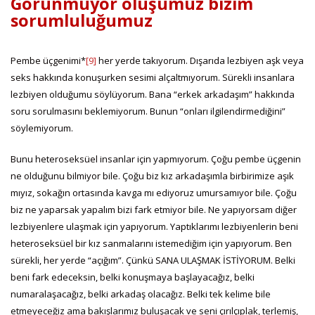
Görünmüyor oluşumuz bizim
sorumluluğumuz
Pembe üçgenimi*
[9]
her yerde takıyorum. Dışarıda lezbiyen aşk veya
seks hakkında konuşurken sesimi alçaltmıyorum. Sürekli insanlara
lezbiyen olduğumu söylüyorum. Bana “erkek arkadaşım” hakkında
soru sorulmasını beklemiyorum. Bunun “onları ilgilendirmediğini”
söylemiyorum.
Bunu heteroseksüel insanlar için yapmıyorum. Çoğu pembe üçgenin
ne olduğunu bilmiyor bile. Çoğu biz kız arkadaşımla birbirimize aşık
mıyız, sokağın ortasında kavga mı ediyoruz umursamıyor bile. Çoğu
biz ne yaparsak yapalım bizi fark etmiyor bile. Ne yapıyorsam diğer
lezbiyenlere ulaşmak için yapıyorum. Yaptıklarımı lezbiyenlerin beni
heteroseksüel bir kız sanmalarını istemediğim için yapıyorum. Ben
sürekli, her yerde “açığım”. Çünkü SANA ULAŞMAK İSTİYORUM. Belki
beni fark edeceksin, belki konuşmaya başlayacağız, belki
numaralaşacağız, belki arkadaş olacağız. Belki tek kelime bile
etmeyeceğiz ama bakışlarımız buluşacak ve seni çırılçıplak, terlemiş,