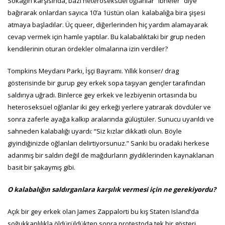
Sokağın karşısında, bazı heteroseksüel oğlanlar “ibneler” diye
bağırarak onlardan sayıca 10’a 1üstün olan kalabalığa bira şişesi
atmaya başladılar. Üç queer, diğerlerinden hiç yardım alamayarak
cevap vermek için hamle yaptılar. Bu kalabalıktaki bir grup neden
kendilerinin oturan ördekler olmalarına izin verdiler?
Tompkins Meydanı Parkı, İşçi Bayramı. Yıllık konser/ drag
gösterisinde bir gurup gey erkek sopa taşıyan gençler tarafından
saldırıya uğradı. Binlerce gey erkek ve lezbiyenin ortasında bu
heteroseksüel oğlanlar iki gey erkeği yerlere yatırarak dövdüler ve
sonra zaferle ayağa kalkıp aralarında gülüştüler. Sunucu uyarıldı ve
sahneden kalabalığı uyardı: “Siz kızlar dikkatli olun. Böyle
giyindiğinizde oğlanları delirtiyorsunuz.” Sanki bu oradaki herkese
adanmış bir saldırı değil de mağdurların giydiklerinden kaynaklanan
basit bir şakaymış gibi.
O kalabalığın saldırganlara karşılık vermesi için ne gerekiyordu?
Açık bir gey erkek olan James Zappalorti bu kış Staten Island’da
soğukkanlılıkla öldürüldükten sonra protestoda tek bir gösteri