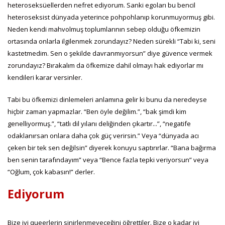
heteroseksüellerden nefret ediyorum. Sanki egoları bu bencil
heteroseksist dünyada yeterince pohpohlanıp korunmuyormuş gibi.
Neden kendi mahvolmuş toplumlarının sebep olduğu öfkemizin
ortasında onlarla ilgilenmek zorundayız? Neden sürekli “Tabi ki, seni
kastetmedim. Sen o şekilde davranmıyorsun” diye güvence vermek
zorundayız? Bırakalım da öfkemize dahil olmayı hak ediyorlar mı
kendileri karar versinler.
Tabi bu öfkemizi dinlemeleri anlamına gelir ki bunu da neredeyse
hiçbir zaman yapmazlar. “Ben öyle değilim.”, “bak şimdi kim
genelliyormuş.”, “tatlı dil yılanı deliğinden çıkartır...”, “negatife
odaklanırsan onlara daha çok güç verirsin.” Veya “dünyada acı
çeken bir tek sen değilsin” diyerek konuyu saptırırlar. “Bana bağırma
ben senin tarafındayım” veya “Bence fazla tepki veriyorsun” veya
“Oğlum, çok kabasın!” derler.
Ediyorum
Bize iyi queerlerin sinirlenmeyeceğini öğrettiler. Bize o kadar iyi