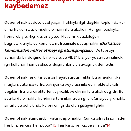
kaybedemez
Queer olmak sadece özel yaşam hakkıyla ilgili değildir; toplumda var
olma hakkımızla, kimsek o olmamızla alakalıdır. Her gün baskıyla;
homofobiyle,ırkçılıkla, cinsiyetçilikle, dini ikiyüzlülüğün
bağnazlıklarıyla ve kendi öz-nefretimizle savaşmaktır
(Dikkatlice
kendimizden nefret etmeyi öğretilmişmişizdir)
. Ve tabi aynı
zamanda bir de şimdi bir virüsle, ve AIDS’i bizi yer yüzünden silmek
için kullanan homoseksüel düşmanlarıyla savaşmak demektir.
Queer olmak farklı tarzda bir hayat sürdürmektir. Bu ana-akım, kar
marjları, vatanseverlik, patriyarka veya asimile edilmekle alakalı
değildir. Bu icra direktörleri, ayrıcalık ve elitizimle alakalı değildir. Bu
satırlarda olmakla, kendimizi tanımlamakla ilgilidir: Cinsiyeti yıkmakla,
sırlarla ve bel altında kalbin en içinde olan
geceyle
ilgilidir.
Queer olmak standart bir vatandaş olmaktır. Çünkü biliriz ki içimizden
her biri, herkes, her putka*,
[3]
her kalp, her kıç ve similya*
[4]