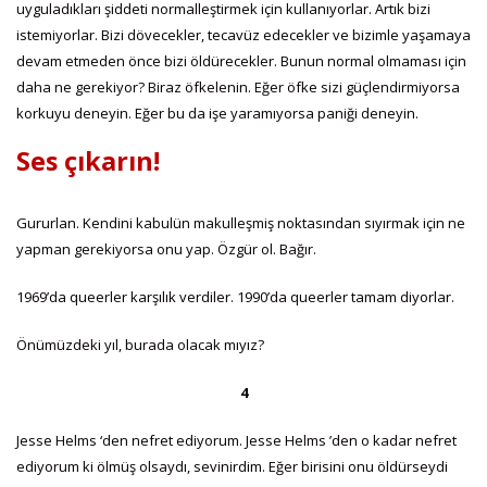
uyguladıkları şiddeti normalleştirmek için kullanıyorlar. Artık bizi
istemiyorlar. Bizi dövecekler, tecavüz edecekler ve bizimle yaşamaya
devam etmeden önce bizi öldürecekler. Bunun normal olmaması için
daha ne gerekiyor? Biraz öfkelenin. Eğer öfke sizi güçlendirmiyorsa
korkuyu deneyin. Eğer bu da işe yaramıyorsa paniği deneyin.
Ses çıkarın!
Gururlan. Kendini kabulün makulleşmiş noktasından sıyırmak için ne
yapman gerekiyorsa onu yap. Özgür ol. Bağır.
1969’da queerler karşılık verdiler. 1990’da queerler tamam diyorlar.
Önümüzdeki yıl, burada olacak mıyız?
4
Jesse Helms ‘den nefret ediyorum. Jesse Helms ’den o kadar nefret
ediyorum ki ölmüş olsaydı, sevinirdim. Eğer birisini onu öldürseydi