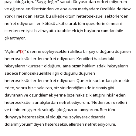
payı olduğu için. “Saygıdeğer” sanat dünyasından nefret ediyorum
ve eğlence endüstrisinden ve ana akım medyadan: Özellikle de New
York Times’dan. Hatta, bu ülkedeki tüm heteroseksüel sektörlerden
nefret ediyorum- en kötüsü aktif olarak tüm queerlerin ölmesini
isterken en iyisi bizi hayatta tutabilmek için başlarını camdan bile
çıkartmıyor.
“Açılma*
[8]
” üzerine söyleyecekleri akıllıca bir şey olduğunu düşünen
heteroseksüellerden nefret ediyorum. Kendileri hakkındaki
hikayelerin “küresel” olduğunu ama bizim hakkımızdaki hikayelerin
sadece homoseksüellikle ilgili olduğunu düşünen
heteroseksüellerden nefret ediyorum. Queer insanlardan çıkar elde
eden, sonra bize saldıran, biz sinirlendiğimizde incinmiş gibi
davranan ve özür dilemek yerine bize haksızlık ettiğini inkâr eden
heteroseksüel sanatçılardan nefret ediyorum. “Neden bu rozetleri
ve t-shirtleri giyerek sokağa çıktığınızı anlamıyorum. Ben tüm
dünyaya heteroseksüel olduğumu söyleyerek dışarıda
dolanmıyorum” diyen heteroseksüellerden nefret ediyorum.