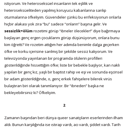
istiyorum. Ve heteroseksüel insanların tek eşlilik ve
heteroseksüeliteden yapılmış koruyucu kabanlarına sarılıp
oturmalarına öfkeliyim. Güvendeler çünkü bu enfeksiyonun onlarla
hiçbir alakası yok zira “bu” sadece “onların” başına gelir. Ve
sessizlik=ölüm
rozetimi görüp “ibneler ölecekler!” diye bağırmaya
başlayan genç ergen çocuklarını görüp düşünüyorum, onlara bunu
kim öğretti? Ve rozetim attığım her adımda benimle dalga geçerken
öfke ve korku içerisine sarılmış bir şekilde sessiz kalıyorum. Ve
televizyonda yayınlanan bir programda ölülerin profilleri
gösterildiğinde hissettiğim öfke; liste bir bebekle başlıyor, kan nakli
yapılan bir genç kız, yaşlı bir baptist rahip ve eşi ve sonunda eşcinsel
bir adam gösterildiğinde, o, genç erkek fahişelere bilerek virüs
bulaştıran biri olarak tanımlanıyor. Bir “ibneden” başka ne
bekleyebilirsiniz ki? Öfkeliyim.
2
Zamanın başından beri dünya queer sanatçıların eserlerinden ilham
aldı. Bunun karşılığında ise ıstırap vardı, acı vardı, şiddet vardı. Tarih