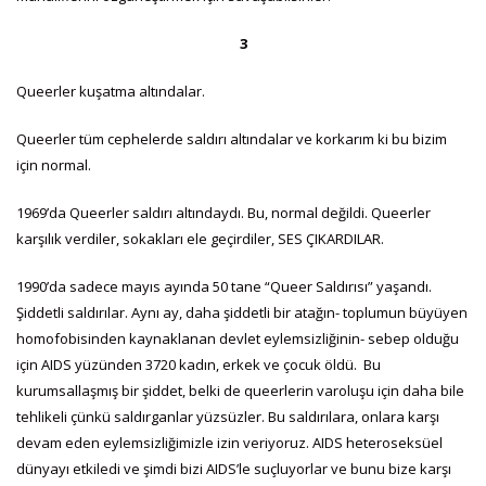
3
Queerler kuşatma altındalar.
Queerler tüm cephelerde saldırı altındalar ve korkarım ki bu bizim
için normal.
1969’da Queerler saldırı altındaydı. Bu, normal değildi. Queerler
karşılık verdiler, sokakları ele geçirdiler, SES ÇIKARDILAR.
1990’da sadece mayıs ayında 50 tane “Queer Saldırısı” yaşandı.
Şiddetli saldırılar. Aynı ay, daha şiddetli bir atağın- toplumun büyüyen
homofobisinden kaynaklanan devlet eylemsizliğinin- sebep olduğu
için AIDS yüzünden 3720 kadın, erkek ve çocuk öldü. Bu
kurumsallaşmış bir şiddet, belki de queerlerin varoluşu için daha bile
tehlikeli çünkü saldırganlar yüzsüzler. Bu saldırılara, onlara karşı
devam eden eylemsizliğimizle izin veriyoruz. AIDS heteroseksüel
dünyayı etkiledi ve şimdi bizi AIDS’le suçluyorlar ve bunu bize karşı