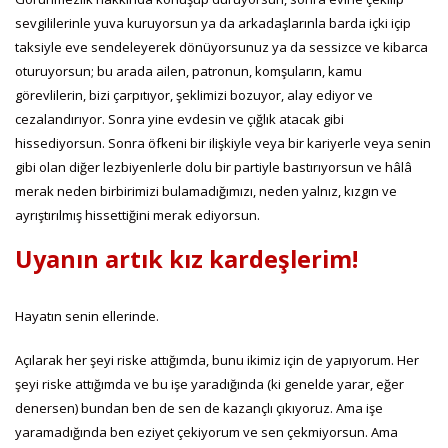
sevgililerinle yuva kuruyorsun ya da arkadaşlarınla barda içki içip
taksiyle eve sendeleyerek dönüyorsunuz ya da sessizce ve kibarca
oturuyorsun; bu arada ailen, patronun, komşuların, kamu
görevlilerin, bizi çarpıtıyor, şeklimizi bozuyor, alay ediyor ve
cezalandırıyor. Sonra yine evdesin ve çığlık atacak gibi
hissediyorsun. Sonra öfkeni bir ilişkiyle veya bir kariyerle veya senin
gibi olan diğer lezbiyenlerle dolu bir partiyle bastırıyorsun ve hâlâ
merak neden birbirimizi bulamadığımızı, neden yalnız, kızgın ve
ayrıştırılmış hissettiğini merak ediyorsun.
Uyanın artık kız kardeşlerim!
Hayatın senin ellerinde.
Açılarak her şeyi riske attığımda, bunu ikimiz için de yapıyorum. Her
şeyi riske attığımda ve bu işe yaradığında (ki genelde yarar, eğer
denersen) bundan ben de sen de kazançlı çıkıyoruz. Ama işe
yaramadığında ben eziyet çekiyorum ve sen çekmiyorsun. Ama