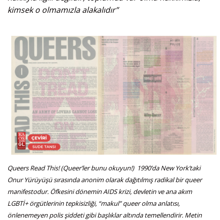
kimsek o olmamızla alakalıdır”
Queers Read This! (Queer’ler bunu okuyun!) 1990’da New York’taki
Onur Yürüyüşü sırasında anonim olarak dağıtılmış radikal bir queer
manifestodur. Öfkesini dönemin AIDS krizi, devletin ve ana akım
LGBTİ+ örgütlerinin tepkisizliği, “makul” queer olma anlatısı,
önlenemeyen polis şiddeti gibi başlıklar altında temellendirir. Metin