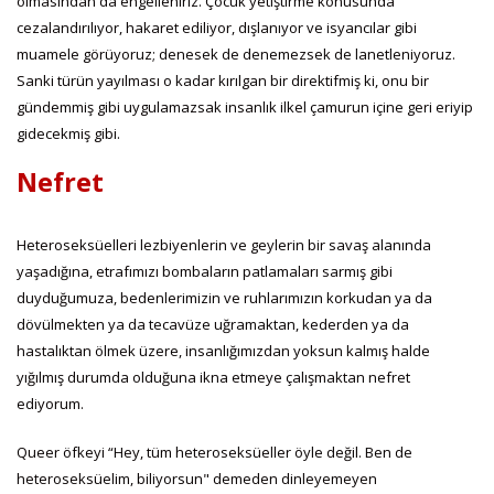
olmasından da engelleniriz. Çocuk yetiştirme konusunda
cezalandırılıyor, hakaret ediliyor, dışlanıyor ve isyancılar gibi
muamele görüyoruz; denesek de denemezsek de lanetleniyoruz.
Sanki türün yayılması o kadar kırılgan bir direktifmiş ki, onu bir
gündemmiş gibi uygulamazsak insanlık ilkel çamurun içine geri eriyip
gidecekmiş gibi.
Nefret
Heteroseksüelleri lezbiyenlerin ve geylerin bir savaş alanında
yaşadığına, etrafımızı bombaların patlamaları sarmış gibi
duyduğumuza, bedenlerimizin ve ruhlarımızın korkudan ya da
dövülmekten ya da tecavüze uğramaktan, kederden ya da
hastalıktan ölmek üzere, insanlığımızdan yoksun kalmış halde
yığılmış durumda olduğuna ikna etmeye çalışmaktan nefret
ediyorum.
Queer öfkeyi “Hey, tüm heteroseksüeller öyle değil. Ben de
heteroseksüelim, biliyorsun" demeden dinleyemeyen