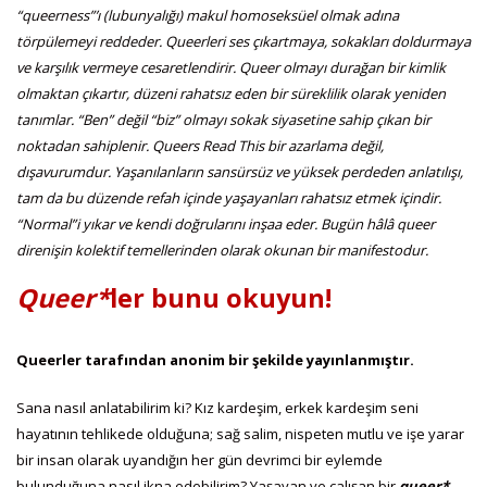
“queerness”’ı (lubunyalığı) makul homoseksüel olmak adına
törpülemeyi reddeder. Queerleri ses çıkartmaya, sokakları doldurmaya
ve karşılık vermeye cesaretlendirir. Queer olmayı durağan bir kimlik
olmaktan çıkartır, düzeni rahatsız eden bir süreklilik olarak yeniden
tanımlar. “Ben” değil “biz” olmayı sokak siyasetine sahip çıkan bir
noktadan sahiplenir. Queers Read This bir azarlama değil,
dışavurumdur. Yaşanılanların sansürsüz ve yüksek perdeden anlatılışı,
tam da bu düzende refah içinde yaşayanları rahatsız etmek içindir.
“Normal”i yıkar ve kendi doğrularını inşaa eder. Bugün hâlâ queer
direnişin kolektif temellerinden olarak okunan bir manifestodur.
Queer*
ler bunu okuyun!
Queerler tarafından anonim bir şekilde yayınlanmıştır.
Sana nasıl anlatabilirim ki? Kız kardeşim, erkek kardeşim seni
hayatının tehlikede olduğuna; sağ salim, nispeten mutlu ve işe yarar
bir insan olarak uyandığın her gün devrimci bir eylemde
bulunduğuna nasıl ikna edebilirim? Yaşayan ve çalışan bir
queer*