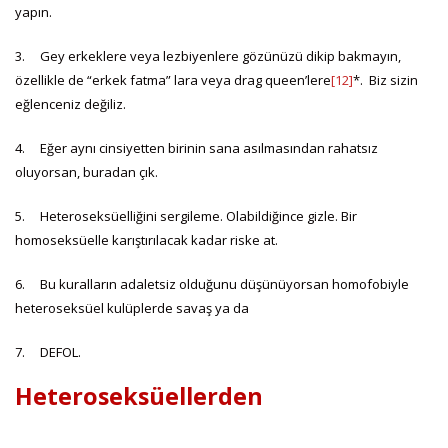
yapın.
3. Gey erkeklere veya lezbiyenlere gözünüzü dikip bakmayın,
özellikle de “erkek fatma” lara veya drag queen’lere
[12]
*. Biz sizin
eğlenceniz değiliz.
4. Eğer aynı cinsiyetten birinin sana asılmasından rahatsız
oluyorsan, buradan çık.
5. Heteroseksüelliğini sergileme. Olabildiğince gizle. Bir
homoseksüelle karıştırılacak kadar riske at.
6. Bu kuralların adaletsiz olduğunu düşünüyorsan homofobiyle
heteroseksüel kulüplerde savaş ya da
7. DEFOL.
Heteroseksüellerden