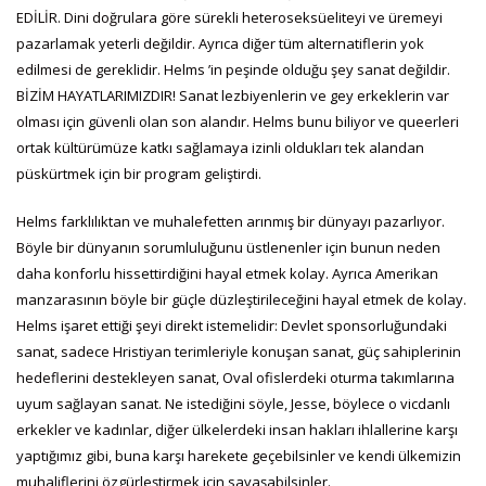
EDİLİR. Dini doğrulara göre sürekli heteroseksüeliteyi ve üremeyi
pazarlamak yeterli değildir. Ayrıca diğer tüm alternatiflerin yok
edilmesi de gereklidir. Helms ’in peşinde olduğu şey sanat değildir.
BİZİM HAYATLARIMIZDIR! Sanat lezbiyenlerin ve gey erkeklerin var
olması için güvenli olan son alandır. Helms bunu biliyor ve queerleri
ortak kültürümüze katkı sağlamaya izinli oldukları tek alandan
püskürtmek için bir program geliştirdi.
Helms farklılıktan ve muhalefetten arınmış bir dünyayı pazarlıyor.
Böyle bir dünyanın sorumluluğunu üstlenenler için bunun neden
daha konforlu hissettirdiğini hayal etmek kolay. Ayrıca Amerikan
manzarasının böyle bir güçle düzleştirileceğini hayal etmek de kolay.
Helms işaret ettiği şeyi direkt istemelidir: Devlet sponsorluğundaki
sanat, sadece Hristiyan terimleriyle konuşan sanat, güç sahiplerinin
hedeflerini destekleyen sanat, Oval ofislerdeki oturma takımlarına
uyum sağlayan sanat. Ne istediğini söyle, Jesse, böylece o vicdanlı
erkekler ve kadınlar, diğer ülkelerdeki insan hakları ihlallerine karşı
yaptığımız gibi, buna karşı harekete geçebilsinler ve kendi ülkemizin
muhaliflerini özgürleştirmek için savaşabilsinler.