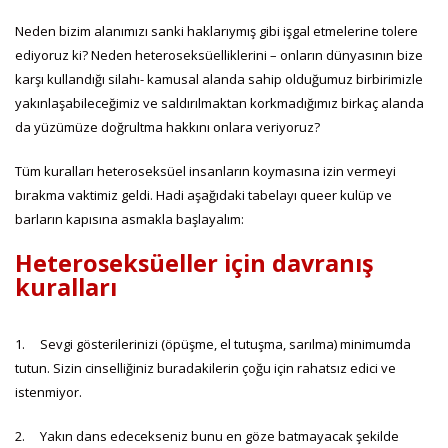
Neden bizim alanımızı sanki haklarıymış gibi işgal etmelerine tolere
ediyoruz ki? Neden heteroseksüelliklerini – onların dünyasının bize
karşı kullandığı silahı- kamusal alanda sahip olduğumuz birbirimizle
yakınlaşabileceğimiz ve saldırılmaktan korkmadığımız birkaç alanda
da yüzümüze doğrultma hakkını onlara veriyoruz?
Tüm kuralları heteroseksüel insanların koymasına izin vermeyi
bırakma vaktimiz geldi. Hadi aşağıdaki tabelayı queer kulüp ve
barların kapısına asmakla başlayalım:
Heteroseksüeller için davranış
kuralları
1. Sevgi gösterilerinizi (öpüşme, el tutuşma, sarılma) minimumda
tutun. Sizin cinselliğiniz buradakilerin çoğu için rahatsız edici ve
istenmiyor.
2. Yakın dans edecekseniz bunu en göze batmayacak şekilde