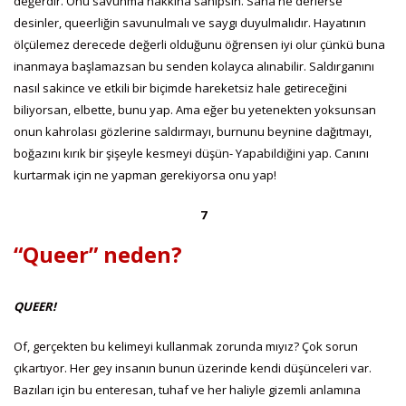
değerdir. Onu savunma hakkına sahipsin. Sana ne derlerse
desinler, queerliğin savunulmalı ve saygı duyulmalıdır. Hayatının
ölçülemez derecede değerli olduğunu öğrensen iyi olur çünkü buna
inanmaya başlamazsan bu senden kolayca alınabilir. Saldırganını
nasıl sakince ve etkili bir biçimde hareketsiz hale getireceğini
biliyorsan, elbette, bunu yap. Ama eğer bu yetenekten yoksunsan
onun kahrolası gözlerine saldırmayı, burnunu beynine dağıtmayı,
boğazını kırık bir şişeyle kesmeyi düşün- Yapabildiğini yap. Canını
kurtarmak için ne yapman gerekiyorsa onu yap!
7
“Queer” neden?
QUEER!
Of, gerçekten bu kelimeyi kullanmak zorunda mıyız? Çok sorun
çıkartıyor. Her gey insanın bunun üzerinde kendi düşünceleri var.
Bazıları için bu enteresan, tuhaf ve her haliyle gizemli anlamına