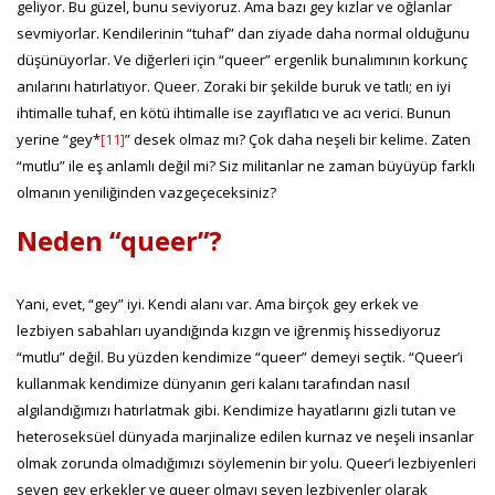
geliyor. Bu güzel, bunu seviyoruz. Ama bazı gey kızlar ve oğlanlar
sevmiyorlar. Kendilerinin “tuhaf” dan ziyade daha normal olduğunu
düşünüyorlar. Ve diğerleri için “queer” ergenlik bunalımının korkunç
anılarını hatırlatıyor. Queer. Zoraki bir şekilde buruk ve tatlı; en iyi
ihtimalle tuhaf, en kötü ihtimalle ise zayıflatıcı ve acı verici. Bunun
yerine “gey*
[11]
” desek olmaz mı? Çok daha neşeli bir kelime. Zaten
“mutlu” ile eş anlamlı değil mi? Siz militanlar ne zaman büyüyüp farklı
olmanın yeniliğinden vazgeçeceksiniz?
Neden “queer”?
Yani, evet, “gey” iyi. Kendi alanı var. Ama birçok gey erkek ve
lezbiyen sabahları uyandığında kızgın ve iğrenmiş hissediyoruz
“mutlu” değil. Bu yüzden kendimize “queer” demeyi seçtik. “Queer’i
kullanmak kendimize dünyanın geri kalanı tarafından nasıl
algılandığımızı hatırlatmak gibi. Kendimize hayatlarını gizli tutan ve
heteroseksüel dünyada marjinalize edilen kurnaz ve neşeli insanlar
olmak zorunda olmadığımızı söylemenin bir yolu. Queer’i lezbiyenleri
seven gey erkekler ve queer olmayı seven lezbiyenler olarak