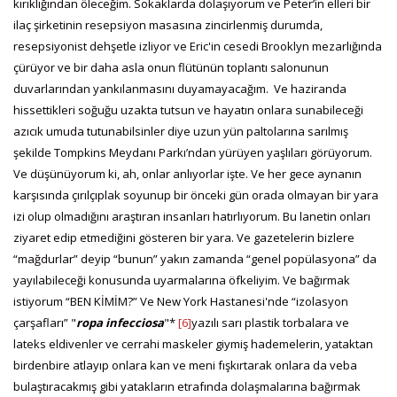
kırıklığından öleceğim. Sokaklarda dolaşıyorum ve Peter’in elleri bir
ilaç şirketinin resepsiyon masasına zincirlenmiş durumda,
resepsiyonist dehşetle izliyor ve Eric'in cesedi Brooklyn mezarlığında
çürüyor ve bir daha asla onun flütünün toplantı salonunun
duvarlarından yankılanmasını duyamayacağım. Ve haziranda
hissettikleri soğuğu uzakta tutsun ve hayatın onlara sunabileceği
azıcık umuda tutunabilsinler diye uzun yün paltolarına sarılmış
şekilde Tompkins Meydanı Parkı’ndan yürüyen yaşlıları görüyorum.
Ve düşünüyorum ki, ah, onlar anlıyorlar işte. Ve her gece aynanın
karşısında çırılçıplak soyunup bir önceki gün orada olmayan bir yara
izi olup olmadığını araştıran insanları hatırlıyorum. Bu lanetin onları
ziyaret edip etmediğini gösteren bir yara. Ve gazetelerin bizlere
“mağdurlar” deyip “bunun” yakın zamanda “genel popülasyona” da
yayılabileceği konusunda uyarmalarına öfkeliyim. Ve bağırmak
istiyorum “BEN KİMİM?” Ve New York Hastanesi'nde “izolasyon
çarşafları” "
ropa infecciosa
"*
[6]
yazılı sarı plastik torbalara ve
lateks eldivenler ve cerrahi maskeler giymiş hademelerin, yataktan
birdenbire atlayıp onlara kan ve meni fışkırtarak onlara da veba
bulaştıracakmış gibi yatakların etrafında dolaşmalarına bağırmak