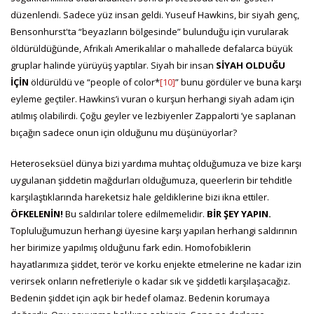
düzenlendi. Sadece yüz insan geldi. Yuseuf Hawkins, bir siyah genç,
Bensonhurst'ta “beyazların bölgesinde” bulunduğu için vurularak
öldürüldüğünde, Afrikalı Amerikalılar o mahallede defalarca büyük
gruplar halinde yürüyüş yaptılar. Siyah bir insan
SİYAH OLDUĞU
İÇİN
öldürüldü ve “people of color*
[10]
” bunu gördüler ve buna karşı
eyleme geçtiler. Hawkins’i vuran o kurşun herhangi siyah adam için
atılmış olabilirdi. Çoğu geyler ve lezbiyenler Zappalorti ’ye saplanan
bıçağın sadece onun için olduğunu mu düşünüyorlar?
Heteroseksüel dünya bizi yardıma muhtaç olduğumuza ve bize karşı
uygulanan şiddetin mağdurları olduğumuza, queerlerin bir tehditle
karşılaştıklarında hareketsiz hale geldiklerine bizi ikna ettiler.
ÖFKELENİN!
Bu saldırılar tolere edilmemelidir.
BİR ŞEY YAPIN.
Topluluğumuzun herhangi üyesine karşı yapılan herhangi saldırının
her birimize yapılmış olduğunu fark edin. Homofobiklerin
hayatlarımıza şiddet, terör ve korku enjekte etmelerine ne kadar izin
verirsek onların nefretleriyle o kadar sık ve şiddetli karşılaşacağız.
Bedenin şiddet için açık bir hedef olamaz. Bedenin korumaya