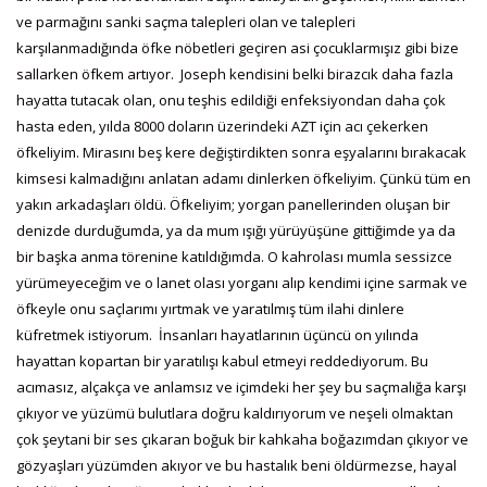
ve parmağını sanki saçma talepleri olan ve talepleri
karşılanmadığında öfke nöbetleri geçiren asi çocuklarmışız gibi bize
sallarken öfkem artıyor. Joseph kendisini belki birazcık daha fazla
hayatta tutacak olan, onu teşhis edildiği enfeksiyondan daha çok
hasta eden, yılda 8000 doların üzerindeki AZT için acı çekerken
öfkeliyim. Mirasını beş kere değiştirdikten sonra eşyalarını bırakacak
kimsesi kalmadığını anlatan adamı dinlerken öfkeliyim. Çünkü tüm en
yakın arkadaşları öldü. Öfkeliyim; yorgan panellerinden oluşan bir
denizde durduğumda, ya da mum ışığı yürüyüşüne gittiğimde ya da
bir başka anma törenine katıldığımda. O kahrolası mumla sessizce
yürümeyeceğim ve o lanet olası yorganı alıp kendimi içine sarmak ve
öfkeyle onu saçlarımı yırtmak ve yaratılmış tüm ilahi dinlere
küfretmek istiyorum. İnsanları hayatlarının üçüncü on yılında
hayattan kopartan bir yaratılışı kabul etmeyi reddediyorum. Bu
acımasız, alçakça ve anlamsız ve içimdeki her şey bu saçmalığa karşı
çıkıyor ve yüzümü bulutlara doğru kaldırıyorum ve neşeli olmaktan
çok şeytani bir ses çıkaran boğuk bir kahkaha boğazımdan çıkıyor ve
gözyaşları yüzümden akıyor ve bu hastalık beni öldürmezse, hayal