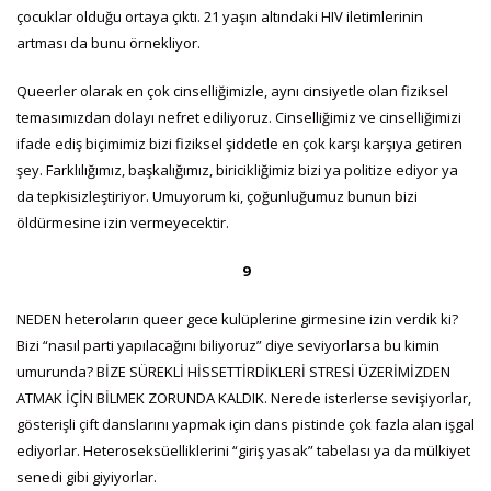
çocuklar olduğu ortaya çıktı. 21 yaşın altındaki HIV iletimlerinin
artması da bunu örnekliyor.
Queerler olarak en çok cinselliğimizle, aynı cinsiyetle olan fiziksel
temasımızdan dolayı nefret ediliyoruz. Cinselliğimiz ve cinselliğimizi
ifade ediş biçimimiz bizi fiziksel şiddetle en çok karşı karşıya getiren
şey. Farklılığımız, başkalığımız, biricikliğimiz bizi ya politize ediyor ya
da tepkisizleştiriyor. Umuyorum ki, çoğunluğumuz bunun bizi
öldürmesine izin vermeyecektir.
9
NEDEN heteroların queer gece kulüplerine girmesine izin verdik ki?
Bizi “nasıl parti yapılacağını biliyoruz” diye seviyorlarsa bu kimin
umurunda? BİZE SÜREKLİ HİSSETTİRDİKLERİ STRESİ ÜZERİMİZDEN
ATMAK İÇİN BİLMEK ZORUNDA KALDIK. Nerede isterlerse sevişiyorlar,
gösterişli çift danslarını yapmak için dans pistinde çok fazla alan işgal
ediyorlar. Heteroseksüelliklerini “giriş yasak” tabelası ya da mülkiyet
senedi gibi giyiyorlar.