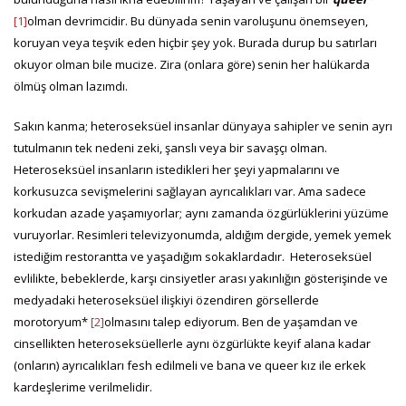
[1]
olman devrimcidir. Bu dünyada senin varoluşunu önemseyen,
koruyan veya teşvik eden hiçbir şey yok. Burada durup bu satırları
okuyor olman bile mucize. Zira (onlara göre) senin her halükarda
ölmüş olman lazımdı.
Sakın kanma; heteroseksüel insanlar dünyaya sahipler ve senin ayrı
tutulmanın tek nedeni zeki, şanslı veya bir savaşçı olman.
Heteroseksüel insanların istedikleri her şeyi yapmalarını ve
korkusuzca sevişmelerini sağlayan ayrıcalıkları var. Ama sadece
korkudan azade yaşamıyorlar; aynı zamanda özgürlüklerini yüzüme
vuruyorlar. Resimleri televizyonumda, aldığım dergide, yemek yemek
istediğim restorantta ve yaşadığım sokaklardadır. Heteroseksüel
evlilikte, bebeklerde, karşı cinsiyetler arası yakınlığın gösterişinde ve
medyadaki heteroseksüel ilişkiyi özendiren görsellerde
morotoryum*
[2]
olmasını talep ediyorum. Ben de yaşamdan ve
cinsellikten heteroseksüellerle aynı özgürlükte keyif alana kadar
(onların) ayrıcalıkları fesh edilmeli ve bana ve queer kız ile erkek
kardeşlerime verilmelidir.