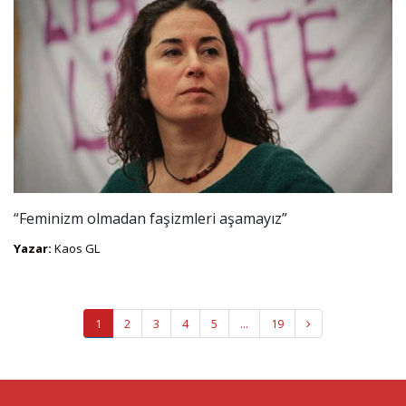
“Feminizm olmadan faşizmleri aşamayız”
Yazar:
Kaos GL
1
2
3
4
5
...
19