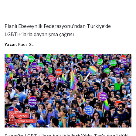
Planlı Ebeveynlik Federasyonu’ndan Türkiye’de
LGBTİ+’larla dayanışma çağrısı
Yazar:
Kaos GL
Şubat’ta LGBTİ+’lara hak ihlalleri: Yıldız Tar’a özgürlük!