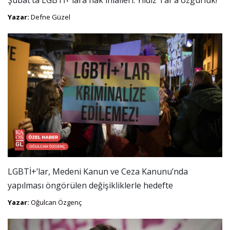
Yazar:
Defne Güzel
LGBTİ+’lar, Medeni Kanun ve Ceza Kanunu’nda
yapılması öngörülen değişikliklerle hedefte
Yazar:
Oğulcan Özgenç