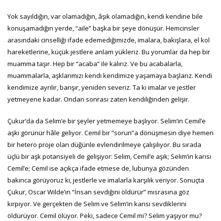
Yok sayıldığın, var olamadığın, âşık olamadığın, kendi kendine bile
konuşamadığın yerde, “aile” başka bir şeye dönüşür. Hemcinsler
arasındaki cinselliği ifade edemediğimizde, imalara, bakışlara, el kol
hareketlerine, küçük jestlere anlam yükleriz. Bu yorumlar da hep bir
muamma taşır. Hep bir “acaba” ile kalırız. Ve bu acabalarla,
muammalarla, aşklarımızı kendi kendimize yaşamaya başlarız. Kendi
kendimize ayrılır, barışır, yeniden severiz. Ta ki imalar ve jestler
yetmeyene kadar. Ondan sonrası zaten kendiliğinden gelişir.
Çukur’da da Selim’e bir şeyler yetmemeye başlıyor. Selim’in Cemil’e
aşkı görünür hâle geliyor. Cemil bir “sorun”a dönüşmesin diye hemen
bir hetero proje olan düğünle evlendirilmeye çalışılıyor. Bu sırada
üçlü bir aşk potansiyeli de gelişiyor: Selim, Cemil’e aşık; Selim’in karısı
Cemil’e; Cemil ise açıkça ifade etmese de, lubunya gözünden
bakınca görüyoruz ki, jestlerle ve imalarla karşılık veriyor. Sonuçta
Çukur, Oscar Wilde’ın “İnsan sevdiğini öldürür” mısrasına göz
kırpıyor. Ve gerçekten de Selim ve Selim’in karısı sevdiklerini
öldürüyor. Cemil ölüyor. Peki, sadece Cemil mi? Selim yaşıyor mu?