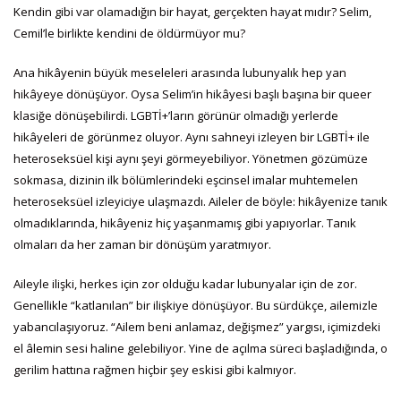
Kendin gibi var olamadığın bir hayat, gerçekten hayat mıdır? Selim,
Cemil’le birlikte kendini de öldürmüyor mu?
Ana hikâyenin büyük meseleleri arasında lubunyalık hep yan
hikâyeye dönüşüyor. Oysa Selim’in hikâyesi başlı başına bir queer
klasiğe dönüşebilirdi. LGBTİ+’ların görünür olmadığı yerlerde
hikâyeleri de görünmez oluyor. Aynı sahneyi izleyen bir LGBTİ+ ile
heteroseksüel kişi aynı şeyi görmeyebiliyor. Yönetmen gözümüze
sokmasa, dizinin ilk bölümlerindeki eşcinsel imalar muhtemelen
heteroseksüel izleyiciye ulaşmazdı. Aileler de böyle: hikâyenize tanık
olmadıklarında, hikâyeniz hiç yaşanmamış gibi yapıyorlar. Tanık
olmaları da her zaman bir dönüşüm yaratmıyor.
Aileyle ilişki, herkes için zor olduğu kadar lubunyalar için de zor.
Genellikle “katlanılan” bir ilişkiye dönüşüyor. Bu sürdükçe, ailemizle
yabancılaşıyoruz. “Ailem beni anlamaz, değişmez” yargısı, içimizdeki
el âlemin sesi haline gelebiliyor. Yine de açılma süreci başladığında, o
gerilim hattına rağmen hiçbir şey eskisi gibi kalmıyor.