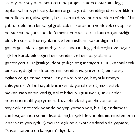
“Aile”yi her şey pahasına koruma projesi, sadece AKP’nin değil;
toplumsal cinsiyet karşıtlarının örgütlü ya da kendiliğinden verdikleri
bir refleks. Bu, alışagelmiş bir düzenin devamı için verilen refleksif bir
çaba. Toplumda bir karşılığı olacak mı sorusuna verilecek cevap ise
ne AKP’nin başarısı ne de feministlerin ve LGBTİ+’ların başarısızlığı
olur. Bu süreci, lubunyaların ve feministlerin kazandığının bir
göstergesi olarak görmek gerek. Hayatın değişebileceğini ve özgür
ilişkiler kurulabileceğini hem kendimize hem başkalarına
gösteriyoruz. Değiştikçe, dönüştükçe özgürleşiyoruz. Bu, kazanılacak
bir savaş değil; her lubunyanın kendi savaşını verdiği bir süreç.
Açılma ve gizlenme stratejileriyle var olmaya, hayat kurmaya
çalışıyoruz. Ve bu hayatı kurarken dayanabileceğimiz destek
mekanizmalarının varlığı, asıl tehdidi oluşturuyor. Çünkü onlar
heteronormatif yapıyı muhafaza etmek istiyor. Bir zamanlar
söyledikleri “Yatak odanda ne yapıyorsan yap, bizi ilgilendirmez”
cümlesi, aslında senin dışarıda hiçbir şekilde var olmamanı istemenin
kibar versiyonuydu. Şimdi ise açık açık, “Yatak odanda da yapma”,
“Yaşam tarzına da karışırım” diyorlar.