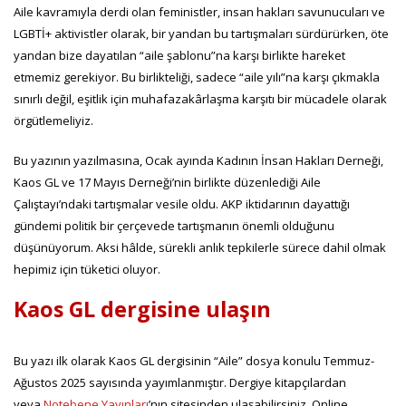
Aile kavramıyla derdi olan feministler, insan hakları savunucuları ve
LGBTİ+ aktivistler olarak, bir yandan bu tartışmaları sürdürürken, öte
yandan bize dayatılan “aile şablonu”na karşı birlikte hareket
etmemiz gerekiyor. Bu birlikteliği, sadece “aile yılı”na karşı çıkmakla
sınırlı değil, eşitlik için muhafazakârlaşma karşıtı bir mücadele olarak
örgütlemeliyiz.
Bu yazının yazılmasına, Ocak ayında Kadının İnsan Hakları Derneği,
Kaos GL ve 17 Mayıs Derneği’nin birlikte düzenlediği Aile
Çalıştayı’ndaki tartışmalar vesile oldu. AKP iktidarının dayattığı
gündemi politik bir çerçevede tartışmanın önemli olduğunu
düşünüyorum. Aksi hâlde, sürekli anlık tepkilerle sürece dahil olmak
hepimiz için tüketici oluyor.
Kaos GL dergisine ulaşın
Bu yazı ilk olarak Kaos GL dergisinin “Aile” dosya konulu Temmuz-
Ağustos 2025 sayısında yayımlanmıştır. Dergiye kitapçılardan
veya
Notebene Yayınları
’nın sitesinden ulaşabilirsiniz. Online