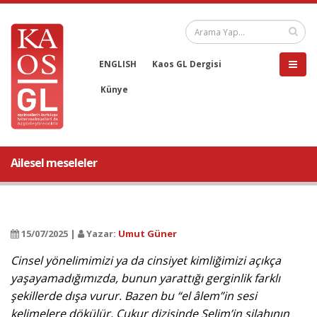
ENGLISH
Kaos GL Dergisi
Künye
Ailesel meseleler
15/07/2025 |
Yazar:
Umut Güner
Cinsel yönelimimizi ya da cinsiyet kimliğimizi açıkça
yaşayamadığımızda, bunun yarattığı gerginlik farklı
şekillerde dışa vurur. Bazen bu “el âlem”in sesi
kelimelere dökülür. Çukur dizisinde Selim’in silahının