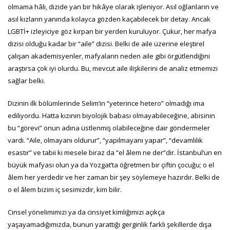
olmama hâli, dizide yan bir hikâye olarak işleniyor. Asıl oğlanların ve
asıl kızların yanında kolayca gözden kaçabilecek bir detay. Ancak
LGBTİ+ izleyiciye göz kırpan bir yerden kuruluyor. Çukur, her mafya
dizisi olduğu kadar bir “aile” dizisi. Belki de aile üzerine eleştirel
çalışan akademisyenler, mafyaların neden aile gibi örgütlendiğini
araştırsa çok iyi olurdu. Bu, mevcut aile ilişkilerini de analiz etmemizi
sağlar belki.
Dizinin ilk bölümlerinde Selim’in “yeterince hetero” olmadığı ima
ediliyordu. Hatta kızının biyolojik babası olmayabileceğine, abisinin
bu “görevi” onun adına üstlenmiş olabileceğine dair göndermeler
vardı. “Aile, olmayanı oldurur”, “yapılmayanı yapar”, “devamlılık
esastır” ve tabii ki mesele biraz da “el âlem ne der”dir. İstanbul’un en
büyük mafyası olun ya da Yozgat’ta öğretmen bir çiftin çocuğu; o el
âlem her yerdedir ve her zaman bir şey söylemeye hazırdır. Belki de
o el âlem bizim iç sesimizdir, kim bilir.
Cinsel yönelimimizi ya da cinsiyet kimliğimizi açıkça
yaşayamadığımızda, bunun yarattığı gerginlik farklı şekillerde dışa