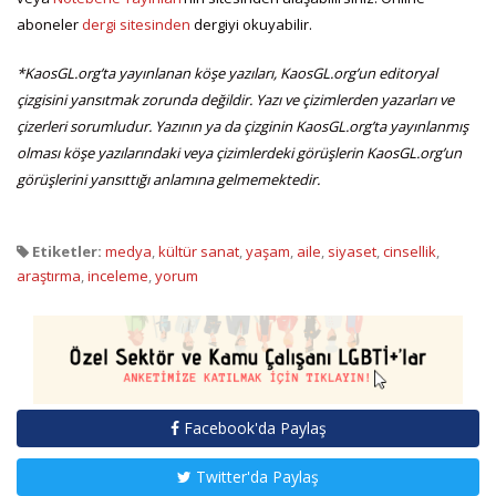
aboneler
dergi sitesinden
dergiyi okuyabilir.
*KaosGL.org’ta yayınlanan köşe yazıları, KaosGL.org’un editoryal
çizgisini yansıtmak zorunda değildir. Yazı ve çizimlerden yazarları ve
çizerleri sorumludur. Yazının ya da çizginin KaosGL.org’ta yayınlanmış
olması köşe yazılarındaki veya çizimlerdeki görüşlerin KaosGL.org’un
görüşlerini yansıttığı anlamına gelmemektedir.
Etiketler:
medya
,
kültür sanat
,
yaşam
,
aile
,
siyaset
,
cinsellik
,
araştırma
,
inceleme
,
yorum
Facebook'da Paylaş
Twitter'da Paylaş