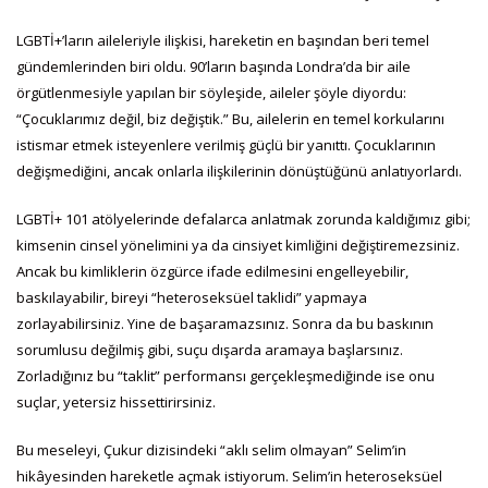
LGBTİ+’ların aileleriyle ilişkisi, hareketin en başından beri temel
gündemlerinden biri oldu. 90’ların başında Londra’da bir aile
örgütlenmesiyle yapılan bir söyleşide, aileler şöyle diyordu:
“Çocuklarımız değil, biz değiştik.” Bu, ailelerin en temel korkularını
istismar etmek isteyenlere verilmiş güçlü bir yanıttı. Çocuklarının
değişmediğini, ancak onlarla ilişkilerinin dönüştüğünü anlatıyorlardı.
LGBTİ+ 101 atölyelerinde defalarca anlatmak zorunda kaldığımız gibi;
kimsenin cinsel yönelimini ya da cinsiyet kimliğini değiştiremezsiniz.
Ancak bu kimliklerin özgürce ifade edilmesini engelleyebilir,
baskılayabilir, bireyi “heteroseksüel taklidi” yapmaya
zorlayabilirsiniz. Yine de başaramazsınız. Sonra da bu baskının
sorumlusu değilmiş gibi, suçu dışarda aramaya başlarsınız.
Zorladığınız bu “taklit” performansı gerçekleşmediğinde ise onu
suçlar, yetersiz hissettirirsiniz.
Bu meseleyi, Çukur dizisindeki “aklı selim olmayan” Selim’in
hikâyesinden hareketle açmak istiyorum. Selim’in heteroseksüel