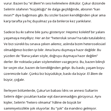
vurur. Bazen bu “el âlem”in sesi kelimelere dökülür. Çukur dizisinde
Selim’in silahının “küçüklüğü” ile dalga geçildiğinde, abisinin “karı
mısın?” diye bağırması gibi. Bu sözler bazen kendiliğinden çıkar ama
karşı tarafta ya hiç duyulmaz ya da binlerce kez yankılanır.
Sadece bu iki sahne bile şunu gösteriyor: Hepimiz kolektif bir yalanı
yaşamaya meyilliyiz. Her an bir “heteroluk sınavı”na tabi tutulabiliriz.
Ve bizi sürekli bu sınava çeken ailemiz, aslında bizim heteroseksüel
olmadığımızı bizden iyi bilir. Ama bunu duymaya hazır değildir. Bu
yüzden de “Bana yalan söyle, doğruyu duymaya hazır değilim”
derler. Bir noktada yalan söylemekten vazgeçeriz. Bu, bazen bilinçli
bir seçim olur, bazen de kendiliğinden gelişir. Bu baskı, yaşam boyu
üzerimizde kalır. Çünkü biz büyüdükçe, baskı da büyür. El âlem de
büyür, çoğalır.
İlerleyen bölümlerde, Çukur’un babası İdris ve annesi Sultan’ın
Selim’e diğer çocukları kadar eşit davranmadığını görüyoruz. Aynı
kişiler, Selim’in “hetero olmama” hâline de büyük bir
samimiyetsizlikle şok oluyorlar. Bu “şok” da inandırıcı gelmiyor.