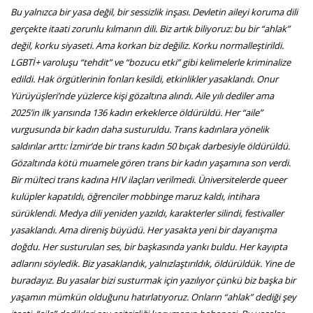
Bu yalnızca bir yasa değil, bir sessizlik inşası. Devletin aileyi koruma dili
gerçekte itaati zorunlu kılmanın dili. Biz artık biliyoruz: bu bir “ahlak”
değil, korku siyaseti. Ama korkan biz değiliz. Korku normalleştirildi.
LGBTİ+ varoluşu “tehdit” ve “bozucu etki” gibi kelimelerle kriminalize
edildi. Hak örgütlerinin fonları kesildi, etkinlikler yasaklandı. Onur
Yürüyüşleri’nde yüzlerce kişi gözaltına alındı. Aile yılı dediler ama
2025’in ilk yarısında 136 kadın erkeklerce öldürüldü. Her “aile”
vurgusunda bir kadın daha susturuldu.
Trans kadınlara yönelik
saldırılar arttı: İzmir’de bir trans kadın 50 bıçak darbesiyle öldürüldü.
Gözaltında kötü muamele gören trans bir kadın yaşamına son verdi.
Bir mülteci trans kadına HIV ilaçları verilmedi. Üniversitelerde queer
kulüpler kapatıldı, öğrenciler mobbinge maruz kaldı, intihara
sürüklendi. Medya dili yeniden yazıldı, karakterler silindi, festivaller
yasaklandı. Ama direniş büyüdü. Her yasakta yeni bir dayanışma
doğdu. Her susturulan ses, bir başkasında yankı buldu. Her kayıpta
adlarını söyledik. Biz yasaklandık, yalnızlaştırıldık, öldürüldük. Yine de
buradayız.
Bu yasalar bizi susturmak için yazılıyor çünkü biz başka bir
yaşamın mümkün olduğunu hatırlatıyoruz. Onların “ahlak” dediği şey