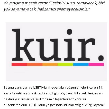
dayanışma mesajı verdi: “Sesimizi susturamayacak, bizi
yok sayamayacak, hafızamızı silemeyeceksiniz.”
Basına yansıyan ve LGBTİ+’ları hedef alan düzenlemeleri içeren 11.
Yargı Paketi’ne yönelik tepkiler çığ gibi büyüyor. Milletvekilleri, insan
hakları kuruluşları ve sivil toplum bileşenleri söz konusu
düzenlemelerin LGBTİ+’ların yaşam hakkını ihlal ettiğini vurgulayarak