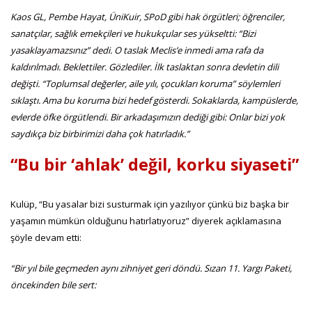
Kaos GL, Pembe Hayat, ÜniKuir, SPoD gibi hak örgütleri; öğrenciler,
sanatçılar, sağlık emekçileri ve hukukçular ses yükseltti: “Bizi
yasaklayamazsınız” dedi. O taslak Meclis’e inmedi ama rafa da
kaldırılmadı. Beklettiler. Gözlediler. İlk taslaktan sonra devletin dili
değişti. “Toplumsal değerler, aile yılı, çocukları koruma” söylemleri
sıklaştı. Ama bu koruma bizi hedef gösterdi. Sokaklarda, kampüslerde,
evlerde öfke örgütlendi. Bir arkadaşımızın dediği gibi: Onlar bizi yok
saydıkça biz birbirimizi daha çok hatırladık.”
“Bu bir ‘ahlak’ değil, korku siyaseti”
Kulüp, “Bu yasalar bizi susturmak için yazılıyor çünkü biz başka bir
yaşamın mümkün olduğunu hatırlatıyoruz” diyerek açıklamasına
şöyle devam etti:
“Bir yıl bile geçmeden aynı zihniyet geri döndü. Sızan 11. Yargı Paketi,
öncekinden bile sert: