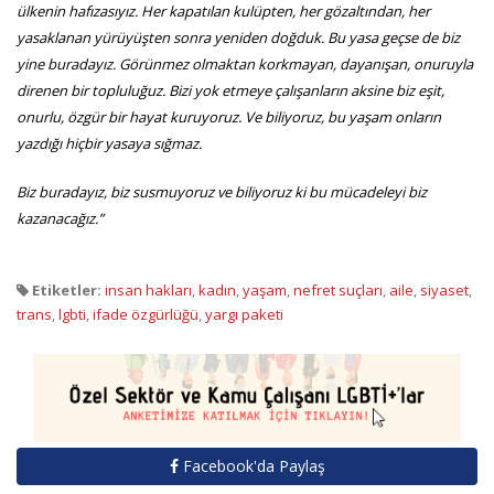
ülkenin hafızasıyız. Her kapatılan kulüpten, her gözaltından, her
yasaklanan yürüyüşten sonra yeniden doğduk. Bu yasa geçse de biz
yine buradayız. Görünmez olmaktan korkmayan, dayanışan, onuruyla
direnen bir topluluğuz. Bizi yok etmeye çalışanların aksine biz eşit,
onurlu, özgür bir hayat kuruyoruz. Ve biliyoruz, bu yaşam onların
yazdığı hiçbir yasaya sığmaz.
Biz buradayız, biz susmuyoruz ve biliyoruz ki bu mücadeleyi biz
kazanacağız.”
Etiketler:
insan hakları
,
kadın
,
yaşam
,
nefret suçları
,
aile
,
siyaset
,
trans
,
lgbti
,
ifade özgürlüğü
,
yargı paketi
Facebook'da Paylaş