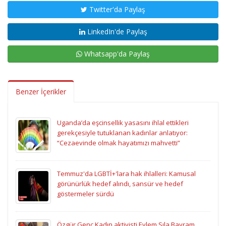
Twitter'da Paylaş
LinkedIn'de Paylaş
Whatsapp'da Paylaş
Benzer İçerikler
Uganda’da eşcinsellik yasasını ihlal ettikleri
gerekçesiyle tutuklanan kadınlar anlatıyor:
“Cezaevinde olmak hayatımızı mahvetti”
Temmuz'da LGBTİ+'lara hak ihlalleri: Kamusal
görünürlük hedef alındı, sansür ve hedef
göstermeler sürdü
Özgür Genç Kadın aktivisti Eylem Sıla Bayram