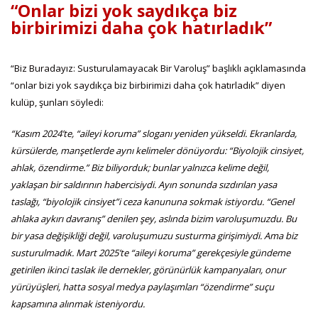
“Onlar bizi yok saydıkça biz
birbirimizi daha çok hatırladık”
“Biz Buradayız: Susturulamayacak Bir Varoluş” başlıklı açıklamasında
“onlar bizi yok saydıkça biz birbirimizi daha çok hatırladık” diyen
kulüp, şunları söyledi:
“Kasım 2024’te, “aileyi koruma” sloganı yeniden yükseldi. Ekranlarda,
kürsülerde, manşetlerde aynı kelimeler dönüyordu: “Biyolojik cinsiyet,
ahlak, özendirme.” Biz biliyorduk; bunlar yalnızca kelime değil,
yaklaşan bir saldırının habercisiydi.
Ayın sonunda sızdırılan yasa
taslağı, “biyolojik cinsiyet”i ceza kanununa sokmak istiyordu. “Genel
ahlaka aykırı davranış” denilen şey, aslında bizim varoluşumuzdu. Bu
bir yasa değişikliği değil, varoluşumuzu susturma girişimiydi. Ama biz
susturulmadık.
Mart 2025’te “aileyi koruma” gerekçesiyle gündeme
getirilen ikinci taslak ile dernekler, görünürlük kampanyaları, onur
yürüyüşleri, hatta sosyal medya paylaşımları “özendirme” suçu
kapsamına alınmak isteniyordu.