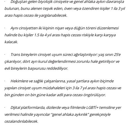
·
Doğuştan gelen biyolojik cinsiyete ve genel ahlaka aykırı davranışta
bulunan, bunu alenen teşvik eden, öven veya özendiren kişiler 1 ila 3 yıl
arası hapis cezası ile yargılanabilecek.
·
Aynı cinsiyetten iki kişinin nişan veya düğün töreni düzenlemesi
halinde bu kişiler 1.5 ila 4 yıl arası hapis cezası riskiyle karşı karşıya
kalacak.
·
Trans bireylerin cinsiyet uyum süreci ağırlaştırılıyor: yaş sınırı 25’e
çıkarılıyor, dört ayrı kurul değerlendirmesi zorunlu hale getiriliyor ve
evli bireylerin başvurusu reddediliyor.
·
Hekimlere ve sağlık çalışanlarına, yasal şartlara aykırı biçimde
yapılan cinsiyet uyum müdahaleleri için 3 ila 7 yıl arası hapis cezası ve
bin günden on bin güne kadar adli para cezası öngörülüyor.
·
Dijital platformlarda, dizilerde veya filmlerde LGBTİ+ temsiline yer
verilmesi halinde yayıncılar “genel ahlaka aykırılık” gerekçesiyle
cezalandırılabilecek.