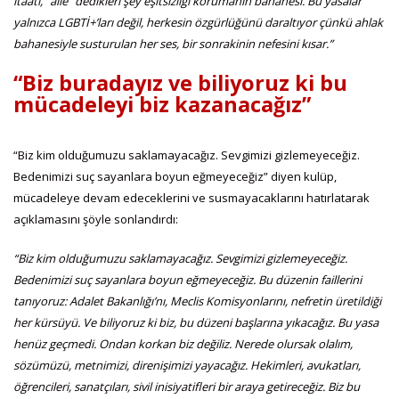
itaati, “aile” dedikleri şey eşitsizliği korumanın bahanesi. Bu yasalar
yalnızca LGBTİ+’ları değil, herkesin özgürlüğünü daraltıyor çünkü ahlak
bahanesiyle susturulan her ses, bir sonrakinin nefesini kısar.”
“Biz buradayız ve biliyoruz ki bu
mücadeleyi biz kazanacağız”
“Biz kim olduğumuzu saklamayacağız. Sevgimizi gizlemeyeceğiz.
Bedenimizi suç sayanlara boyun eğmeyeceğiz” diyen kulüp,
mücadeleye devam edeceklerini ve susmayacaklarını hatırlatarak
açıklamasını şöyle sonlandırdı:
“Biz kim olduğumuzu saklamayacağız. Sevgimizi gizlemeyeceğiz.
Bedenimizi suç sayanlara boyun eğmeyeceğiz. Bu düzenin faillerini
tanıyoruz: Adalet Bakanlığı’nı, Meclis Komisyonlarını, nefretin üretildiği
her kürsüyü. Ve biliyoruz ki biz, bu düzeni başlarına yıkacağız. Bu yasa
henüz geçmedi. Ondan korkan biz değiliz. Nerede olursak olalım,
sözümüzü, metnimizi, direnişimizi yayacağız. Hekimleri, avukatları,
öğrencileri, sanatçıları, sivil inisiyatifleri bir araya getireceğiz. Biz bu