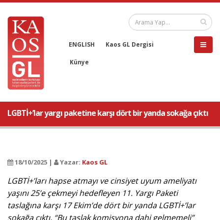
ENGLISH
Kaos GL Dergisi
Künye
LGBTİ+’lar yargı paketine karşı dört bir yanda sokağa çıktı
18/10/2025 |
Yazar:
Kaos GL
LGBTİ+’ları hapse atmayı ve cinsiyet uyum ameliyatı
yaşını 25’e çekmeyi hedefleyen 11. Yargı Paketi
taslağına karşı 17 Ekim’de dört bir yanda LGBTİ+’lar
sokağa çıktı, “Bu taslak komisyona dahi gelmemeli”