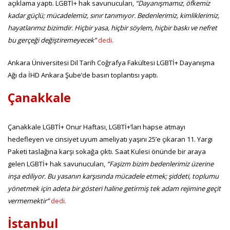
açıklama yaptı. LGBTİ+ hak savunucuları,
“Dayanışmamız, öfkemiz
kadar güçlü; mücadelemiz, sınır tanımıyor. Bedenlerimiz, kimliklerimiz,
hayatlarımız bizimdir. Hiçbir yasa, hiçbir söylem, hiçbir baskı ve nefret
bu gerçeği değiştiremeyecek”
dedi.
Ankara Üniversitesi Dil Tarih Coğrafya Fakültesi LGBTİ+ Dayanışma
Ağı da İHD Ankara Şube’de basın toplantısı yaptı.
Çanakkale
Çanakkale LGBTİ+ Onur Haftası, LGBTİ+’ları hapse atmayı
hedefleyen ve cinsiyet uyum ameliyatı yaşını 25’e çıkaran 11. Yargı
Paketi taslağına karşı sokağa çıktı. Saat Kulesi önünde bir araya
gelen LGBTİ+ hak savunucuları,
“Faşizm bizim bedenlerimiz üzerine
inşa ediliyor. Bu yasanın karşısında mücadele etmek; şiddeti, toplumu
yönetmek için adeta bir gösteri haline getirmiş tek adam rejimine geçit
vermemektir”
dedi.
İstanbul