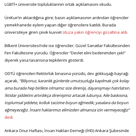
LGBTİ+ üniversite topluluklarının ortak açıklamasını okudu.
ÜniKuir’in aktardığına göre; basın açıklamasının ardından öğrenciler
yemekhanede eylem yapan diğer öğrencilere katıldı. Burada
üniversiteye giren çevik kuvvet
otuza yakın öğrenciyi gözaltına aldı.
Bilkent Üniversitesi’nde ise öğrenciler; Güzel Sanatlar Fakültesinden
Fen Fakültesine yürüdü. Öğrenciler “Devlet elini bedenimden çek!”
diyerek yasa tasarısına tepkilerini gösterdi.
ODTÜ öğrencileri Rektörlük binasına yürüdü, dev gökkuşağı bayrağı
açarak,
“Biliyoruz, karanlık günlerde umutsuzluğa kapılmak çok kolay
ama burada hep birlikte olmamız size direnişi, dayanışmayı hatırlatsın.
İktidar şiddetini artırdıkça direnişimiz artacak lubunya. Aile baskısına,
toplumsal şiddete, kolluk tacizine boyun eğmedik; yasalara da boyun
eğmeyeceğiz. İnsani haklarımızı elimizden almanıza izin vermeyeceğiz”
dedi.
Ankara Onur Haftası, İnsan Hakları Derneği (İHD) Ankara Şubesinde