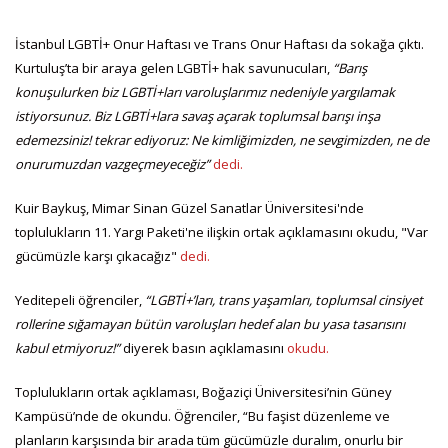
İstanbul LGBTİ+ Onur Haftası ve Trans Onur Haftası da sokağa çıktı.
Kurtuluş’ta bir araya gelen LGBTİ+ hak savunucuları,
“Barış
konuşulurken biz LGBTİ+ları varoluşlarımız nedeniyle yargılamak
istiyorsunuz. Biz LGBTİ+lara savaş açarak toplumsal barışı inşa
edemezsiniz! tekrar ediyoruz: Ne kimliğimizden, ne sevgimizden, ne de
onurumuzdan vazgeçmeyeceğiz”
dedi.
Kuir Baykuş, Mimar Sinan Güzel Sanatlar Üniversitesi'nde
toplulukların 11. Yargı Paketi'ne ilişkin ortak açıklamasını okudu, "Var
gücümüzle karşı çıkacağız"
dedi.
Yeditepeli öğrenciler,
“LGBTİ+’ları, trans yaşamları, toplumsal cinsiyet
rollerine sığamayan bütün varoluşları hedef alan bu yasa tasarısını
kabul etmiyoruz!”
diyerek basın açıklamasını
okudu.
Toplulukların ortak açıklaması, Boğaziçi Üniversitesi’nin Güney
Kampüsü’nde de okundu. Öğrenciler, “Bu faşist düzenleme ve
planların karşısında bir arada tüm gücümüzle duralım, onurlu bir