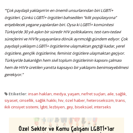
“’Çok paydaşlı yaklaşım’ın en önemli unsurlarından biri LGBTİ+
örgütleri. Çünkü LGBTİ+ örgütleri bahsedilen “kilit popülasyona”
erişebilecek yegane yapılardan biri. Oysa ki LGBTİ+ komünitesi
Türkiye’de 30 yılı aşkın bir süredir HIV politikalarını, test-tanı-tedavi
süreçlerini ve HIV’le yaşayanlara dönük ayrımcılığı gündem ediyor. Çok
paydaşlı yaklaşım LGBTİ+ örgütlerine ulaşmaktan geçtiği kadar, yerel
örgütlere, gençlik örgütlerine, feminist örgütlere ulaşmaktan geçiyor.
Türkiye’de bakanlığın hem sivil toplum örgütlerinin kapısını çalması
hem de HIV’e üretilen yanıtta kapsayıcı bir yaklaşımı benimseyebilmesi
gerekiyor.”
Etiketler:
insan hakları
,
medya
,
yaşam
,
nefret suçları
,
aile
,
sağlık
,
siyaset
,
cinsellik
,
sağlık hakkı
,
hiv
,
özel haber
,
heteroseksizm
,
trans
,
ikili cinsiyet sistemi
,
lgbti
,
lezbiyen
,
gey
,
biseksüel
,
interseks