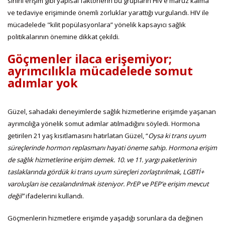
sınırlı erişim gibi yapısal faktörlerin bu grupların HIV’e maruz kalma
ve tedaviye erişiminde önemli zorluklar yarattığı vurgulandı. HIV ile
mücadelede "kilit popülasyonlara” yönelik kapsayıcı sağlık
politikalarının önemine dikkat çekildi.
Göçmenler ilaca erişemiyor;
ayrımcılıkla mücadelede somut
adımlar yok
Güzel, sahadaki deneyimlerde sağlık hizmetlerine erişimde yaşanan
ayrımcılığa yönelik somut adımlar atılmadığını söyledi. Hormona
getirilen 21 yaş kısıtlamasını hatırlatan Güzel, “
Oysa ki trans uyum
süreçlerinde hormon replasmanı hayati öneme sahip. Hormona erişim
de sağlık hizmetlerine erişim demek. 10. ve 11. yargı paketlerinin
taslaklarında gördük ki trans uyum süreçleri zorlaştırılmak, LGBTİ+
varoluşları ise cezalandırılmak isteniyor. PrEP ve PEP’e erişim mevcut
değil”
ifadelerini kullandı.
Göçmenlerin hizmetlere erişimde yaşadığı sorunlara da değinen