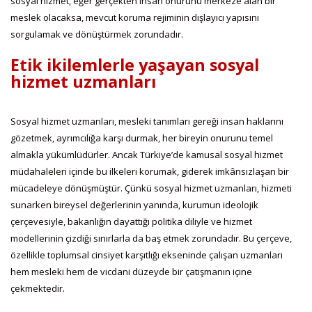
sosyal hizmet, eğer gerçekten insan onurunu merkeze alan bir
meslek olacaksa, mevcut koruma rejiminin dışlayıcı yapısını
sorgulamak ve dönüştürmek zorundadır.
Etik ikilemlerle yaşayan sosyal
hizmet uzmanları
Sosyal hizmet uzmanları, mesleki tanımları gereği insan haklarını
gözetmek, ayrımcılığa karşı durmak, her bireyin onurunu temel
almakla yükümlüdürler. Ancak Türkiye’de kamusal sosyal hizmet
müdahaleleri içinde bu ilkeleri korumak, giderek imkânsızlaşan bir
mücadeleye dönüşmüştür. Çünkü sosyal hizmet uzmanları, hizmeti
sunarken bireysel değerlerinin yanında, kurumun ideolojik
çerçevesiyle, bakanlığın dayattığı politika diliyle ve hizmet
modellerinin çizdiği sınırlarla da baş etmek zorundadır. Bu çerçeve,
özellikle toplumsal cinsiyet karşıtlığı ekseninde çalışan uzmanları
hem mesleki hem de vicdani düzeyde bir çatışmanın içine
çekmektedir.