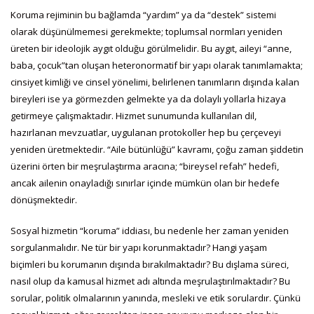
Koruma rejiminin bu bağlamda “yardım” ya da “destek” sistemi
olarak düşünülmemesi gerekmekte; toplumsal normları yeniden
üreten bir ideolojik aygıt olduğu görülmelidir. Bu aygıt, aileyi “anne,
baba, çocuk”tan oluşan heteronormatif bir yapı olarak tanımlamakta;
cinsiyet kimliği ve cinsel yönelimi, belirlenen tanımların dışında kalan
bireyleri ise ya görmezden gelmekte ya da dolaylı yollarla hizaya
getirmeye çalışmaktadır. Hizmet sunumunda kullanılan dil,
hazırlanan mevzuatlar, uygulanan protokoller hep bu çerçeveyi
yeniden üretmektedir. “Aile bütünlüğü” kavramı, çoğu zaman şiddetin
üzerini örten bir meşrulaştırma aracına; “bireysel refah” hedefi,
ancak ailenin onayladığı sınırlar içinde mümkün olan bir hedefe
dönüşmektedir.
Sosyal hizmetin “koruma” iddiası, bu nedenle her zaman yeniden
sorgulanmalıdır. Ne tür bir yapı korunmaktadır? Hangi yaşam
biçimleri bu korumanın dışında bırakılmaktadır? Bu dışlama süreci,
nasıl olup da kamusal hizmet adı altında meşrulaştırılmaktadır? Bu
sorular, politik olmalarının yanında, mesleki ve etik sorulardır. Çünkü