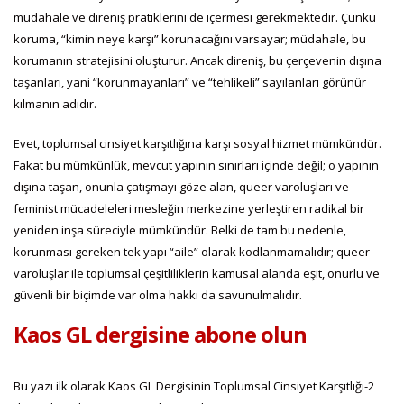
müdahale ve direniş pratiklerini de içermesi gerekmektedir. Çünkü
koruma, “kimin neye karşı” korunacağını varsayar; müdahale, bu
korumanın stratejisini oluşturur. Ancak direniş, bu çerçevenin dışına
taşanları, yani “korunmayanları” ve “tehlikeli” sayılanları görünür
kılmanın adıdır.
Evet, toplumsal cinsiyet karşıtlığına karşı sosyal hizmet mümkündür.
Fakat bu mümkünlük, mevcut yapının sınırları içinde değil; o yapının
dışına taşan, onunla çatışmayı göze alan, queer varoluşları ve
feminist mücadeleleri mesleğin merkezine yerleştiren radikal bir
yeniden inşa süreciyle mümkündür. Belki de tam bu nedenle,
korunması gereken tek yapı “aile” olarak kodlanmamalıdır; queer
varoluşlar ile toplumsal çeşitliliklerin kamusal alanda eşit, onurlu ve
güvenli bir biçimde var olma hakkı da savunulmalıdır.
Kaos GL dergisine abone olun
Bu yazı ilk olarak Kaos GL Dergisinin Toplumsal Cinsiyet Karşıtlığı-2