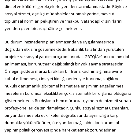
dinsel ve kültürel gerekçelerle yeniden tanımlanmaktadır. Böylece
sosyal hizmet, eşitlikçi müdahaleler sunmak yerine, mevcut
toplumsal normları pekiştiren ve “makbul vatandaşlık” sınırlarını
yeniden çizen bir araç hâline gelmektedir.
Bu durum, hizmetlerin planlanmasında ve uygulanmasında
doğrudan etkisini göstermektedir. Bakanlık tarafından yürütülen
projeler ve sosyal yardım programlarında LGBTQİA+’ların adının dahi
anılmaması, bir “unutma” değil; bilinçli bir yok sayma stratejisidir.
Örneğin şiddete maruz bırakılan bir trans kadının sığınma evine
kabul edilmemesi, cinsiyet kimliği nedeniyle barınma, sağlık ve
hukuki danışmanlık gibi temel hizmetlere erişiminin engellenmesi,
meselenin kurumsal eksiklikten çok, sistematik bir dışlama olduğunu
göstermektedir. Bu dışlama hem müracaatçıyı hem de hizmeti sunan
profesyonelleri de sınırlamaktadır. Çünkü sosyal hizmet uzmanları,
bir yandan mesleki etik ilkeler doğrultusunda ayrımcılığa karşı
durmakla yükümlüdürler; öte yandan bağlı oldukları kurumsal
yapının politik çerçevesi içinde hareket etmek zorundadırlar.