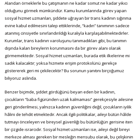
Alandan örneklerle bu çatışmanın ne kadar somut ne kadar yıkıcı
olduğunu görmek mümkündür. Kamu kurumlarında görev yapan
sosyal hizmet uzmanları, şiddete uğrayan bir trans kadının sığınma
evine kabul edilmesini talep ettiklerinde, “kadın” tanımının sadece
atanmış cinsiyetle sınırlandırıldığı kuralıyla karşılaşabilmektedirler.
Kurumlar, trans kadının varoluşunu tanımadıkları gibi, bu tanımın
dışında kalan bireylerin korunmasını da bir görev alanı olarak
görmemektedir. Sosyal hizmet uzmanları, burada etik ilkelerine mi
sadık kalacaktır; yoksa hizmete erişim protokolünü gerekçe
göstererek geri mi çekilecektir? Bu sorunun yanıtını birçoğumuz
biliyoruz aslında.
Benzer biçimde, şiddet gördüğünü beyan eden bir kadının,
çocukların “baba figüründen uzak kalmaması” gerekçesiyle ailesine
geri gönderilmesi, yalnızca kadının güvenliğini değil, çocukların iyilik
hâlini de tehdit etmektedir. Ancak ilgili politikalar, aileyi bütün hâlde
tutmayı önceleyen ve bireysel güvenliği bu bütünlüğün gerisine iten
bir çizgide ısrarcıdır. Sosyal hizmet uzmanları ise, aileyi değil bireyi
merkeze alması gereken bir mesleğin mensubu olarak, bu çelişkinin