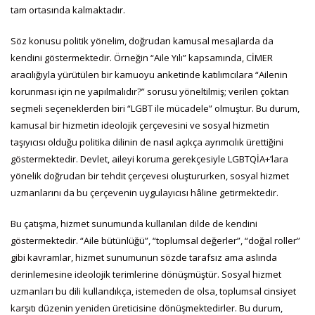
tam ortasında kalmaktadır.
Söz konusu politik yönelim, doğrudan kamusal mesajlarda da
kendini göstermektedir. Örneğin “Aile Yılı” kapsamında, CİMER
aracılığıyla yürütülen bir kamuoyu anketinde katılımcılara “Ailenin
korunması için ne yapılmalıdır?” sorusu yöneltilmiş; verilen çoktan
seçmeli seçeneklerden biri “LGBT ile mücadele” olmuştur. Bu durum,
kamusal bir hizmetin ideolojik çerçevesini ve sosyal hizmetin
taşıyıcısı olduğu politika dilinin de nasıl açıkça ayrımcılık ürettiğini
göstermektedir. Devlet, aileyi koruma gerekçesiyle LGBTQİA+’lara
yönelik doğrudan bir tehdit çerçevesi oluştururken, sosyal hizmet
uzmanlarını da bu çerçevenin uygulayıcısı hâline getirmektedir.
Bu çatışma, hizmet sunumunda kullanılan dilde de kendini
göstermektedir. “Aile bütünlüğü”, “toplumsal değerler”, “doğal roller”
gibi kavramlar, hizmet sunumunun sözde tarafsız ama aslında
derinlemesine ideolojik terimlerine dönüşmüştür. Sosyal hizmet
uzmanları bu dili kullandıkça, istemeden de olsa, toplumsal cinsiyet
karşıtı düzenin yeniden üreticisine dönüşmektedirler. Bu durum,