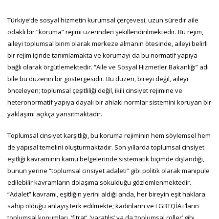
Türkiye’de sosyal hizmetin kurumsal çerçevesi, uzun süredir aile
odaklı bir “koruma” rejimi üzerinden şekillendirilmektedir. Bu rejim,
aileyi toplumsal birim olarak merkeze almanın ötesinde, aileyi belirli
bir rejim içinde tanımlamakta ve korumayı da bu normatif yapıya
bağlı olarak örgütlemektedir. “Aile ve Sosyal Hizmetler Bakanlığı” adı
bile bu düzenin bir göstergesidir. Bu düzen, bireyi değil, aileyi
önceleyen; toplumsal çeşitliliği değil, ikili cinsiyet rejimine ve
heteronormatif yapıya dayalı bir ahlaki normlar sistemini koruyan bir
yaklaşımı açıkça yansıtmaktadır.
Toplumsal cinsiyet karşıtlığı, bu koruma rejiminin hem söylemsel hem
de yapısal temelini oluşturmaktadır. Son yıllarda toplumsal cinsiyet
eşitliği kavramının kamu belgelerinde sistematik biçimde dışlandığı,
bunun yerine “toplumsal cinsiyet adaleti” gibi politik olarak manipüle
edilebilir kavramların dolaşıma sokulduğu gözlemlenmektedir.
“Adalet” kavramı, eşitliğin yerini aldığı anda, her bireyin eşit haklara
sahip olduğu anlayış terk edilmekte; kadınların ve LGBTQİA+’ların
toplumsal konumları, ‘fıtrat’, ‘yaratılış’ ya da ‘toplumsal roller’ gibi