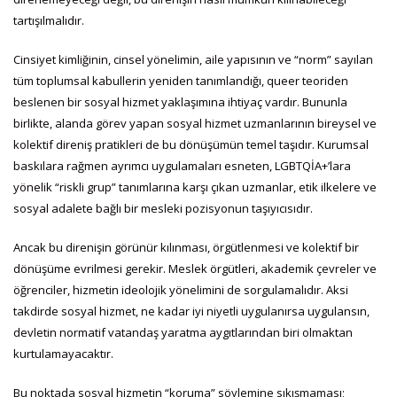
tartışılmalıdır.
Cinsiyet kimliğinin, cinsel yönelimin, aile yapısının ve “norm” sayılan
tüm toplumsal kabullerin yeniden tanımlandığı, queer teoriden
beslenen bir sosyal hizmet yaklaşımına ihtiyaç vardır. Bununla
birlikte, alanda görev yapan sosyal hizmet uzmanlarının bireysel ve
kolektif direniş pratikleri de bu dönüşümün temel taşıdır. Kurumsal
baskılara rağmen ayrımcı uygulamaları esneten, LGBTQİA+’lara
yönelik “riskli grup” tanımlarına karşı çıkan uzmanlar, etik ilkelere ve
sosyal adalete bağlı bir mesleki pozisyonun taşıyıcısıdır.
Ancak bu direnişin görünür kılınması, örgütlenmesi ve kolektif bir
dönüşüme evrilmesi gerekir. Meslek örgütleri, akademik çevreler ve
öğrenciler, hizmetin ideolojik yönelimini de sorgulamalıdır. Aksi
takdirde sosyal hizmet, ne kadar iyi niyetli uygulanırsa uygulansın,
devletin normatif vatandaş yaratma aygıtlarından biri olmaktan
kurtulamayacaktır.
Bu noktada sosyal hizmetin “koruma” söylemine sıkışmaması;