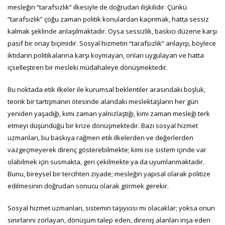
mesleğin “tarafsızlık” ilkesiyle de doğrudan ilişkilidir. Çünkü
“tarafsızlık” çoğu zaman politik konulardan kaçınmak, hatta sessiz
kalmak şeklinde anlaşılmaktadır. Oysa sessizlik, baskıcı düzene karşı
pasif bir onay biçimidir. Sosyal hizmetin “tarafsızlık” anlayışı, böylece
iktidarın politikalarına karşı koymayan, onları uygulayan ve hatta
içselleştiren bir mesleki müdahaleye dönüşmektedir.
Bu noktada etik ilkeler ile kurumsal beklentiler arasındaki boşluk,
teorik bir tartışmanın ötesinde alandaki meslektaşların her gün
yeniden yaşadığı, kimi zaman yalnızlaştığı, kimi zaman mesleği terk
etmeyi düşündüğü bir krize dönüşmektedir. Bazı sosyal hizmet
uzmanları, bu baskıya rağmen etik ilkelerden ve değerlerden
vazgeçmeyerek direnç gösterebilmekte; kimi ise sistem içinde var
olabilmek için susmakta, geri çekilmekte ya da uyumlanmaktadır.
Bunu, bireysel bir tercihten ziyade; mesleğin yapısal olarak politize
edilmesinin doğrudan sonucu olarak görmek gerekir.
Sosyal hizmet uzmanları, sistemin taşıyıcısı mı olacaklar; yoksa onun
sınırlarını zorlayan, dönüşüm talep eden, direniş alanları inşa eden