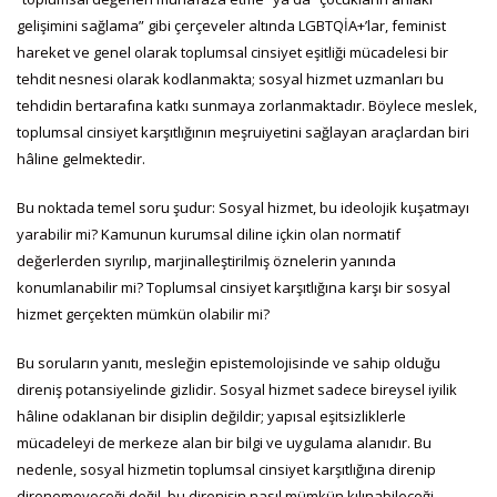
gelişimini sağlama” gibi çerçeveler altında LGBTQİA+’lar, feminist
hareket ve genel olarak toplumsal cinsiyet eşitliği mücadelesi bir
tehdit nesnesi olarak kodlanmakta; sosyal hizmet uzmanları bu
tehdidin bertarafına katkı sunmaya zorlanmaktadır. Böylece meslek,
toplumsal cinsiyet karşıtlığının meşruiyetini sağlayan araçlardan biri
hâline gelmektedir.
Bu noktada temel soru şudur: Sosyal hizmet, bu ideolojik kuşatmayı
yarabilir mi? Kamunun kurumsal diline içkin olan normatif
değerlerden sıyrılıp, marjinalleştirilmiş öznelerin yanında
konumlanabilir mi? Toplumsal cinsiyet karşıtlığına karşı bir sosyal
hizmet gerçekten mümkün olabilir mi?
Bu soruların yanıtı, mesleğin epistemolojisinde ve sahip olduğu
direniş potansiyelinde gizlidir. Sosyal hizmet sadece bireysel iyilik
hâline odaklanan bir disiplin değildir; yapısal eşitsizliklerle
mücadeleyi de merkeze alan bir bilgi ve uygulama alanıdır. Bu
nedenle, sosyal hizmetin toplumsal cinsiyet karşıtlığına direnip
direnemeyeceği değil, bu direnişin nasıl mümkün kılınabileceği