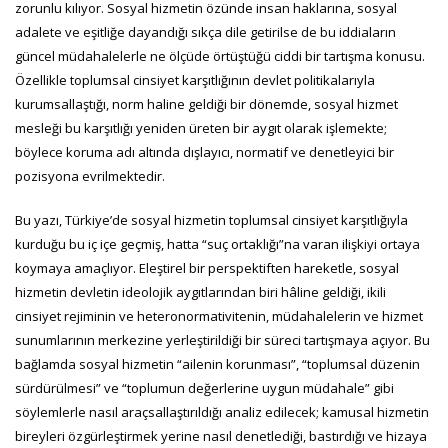
zorunlu kılıyor. Sosyal hizmetin özünde insan haklarına, sosyal
adalete ve eşitliğe dayandığı sıkça dile getirilse de bu iddiaların
güncel müdahalelerle ne ölçüde örtüştüğü ciddi bir tartışma konusu.
Özellikle toplumsal cinsiyet karşıtlığının devlet politikalarıyla
kurumsallaştığı, norm haline geldiği bir dönemde, sosyal hizmet
mesleği bu karşıtlığı yeniden üreten bir aygıt olarak işlemekte;
böylece koruma adı altında dışlayıcı, normatif ve denetleyici bir
pozisyona evrilmektedir.
Bu yazı, Türkiye’de sosyal hizmetin toplumsal cinsiyet karşıtlığıyla
kurduğu bu iç içe geçmiş, hatta “suç ortaklığı”na varan ilişkiyi ortaya
koymaya amaçlıyor. Eleştirel bir perspektiften hareketle, sosyal
hizmetin devletin ideolojik aygıtlarından biri hâline geldiği, ikili
cinsiyet rejiminin ve heteronormativitenin, müdahalelerin ve hizmet
sunumlarının merkezine yerleştirildiği bir süreci tartışmaya açıyor. Bu
bağlamda sosyal hizmetin “ailenin korunması”, “toplumsal düzenin
sürdürülmesi” ve “toplumun değerlerine uygun müdahale” gibi
söylemlerle nasıl araçsallaştırıldığı analiz edilecek; kamusal hizmetin
bireyleri özgürleştirmek yerine nasıl denetlediği, bastırdığı ve hizaya