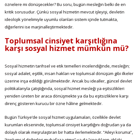
öznelere mi dönüşecekler? Bu soru, bugün mesleğin belki de en
kritik sorusudur. Çünkü sosyal hizmetin mevcut işleyişi, devletin
ideolojik yönelimiyle uyumlu olanları sistem içinde tutmakta,
diğerlerini ise marjinalleştirmektedir.
Toplumsal cinsiyet karşıtlığına
karşı sosyal hizmet mümkün mü?
Sosyal hizmetin tarihsel ve etik temelleri incelendiğinde, mesleğin;
sosyal adalet, eşitlik, insan hakları ve toplumsal dönüşüm gibi ilkeler
üzerine inşa edildiği görülmektedir. Ancak bu idealler, güncel devlet
politikalarıyla çatıştığında, sosyal hizmet mesleği ya eşitsizlikleri
yeniden üreten bir araca dönüşmekte ya da bu eşitsizliklere karşı
direnç gösteren kurucu bir özne hâline gelmektedir.
Bugün Türkiye’de sosyal hizmet uygulamaları, özellikle devlet
kurumları ekseninde, toplumsal cinsiyet karşıtlığını doğrudan ya da
dolaylı olarak meşrulaştıran bir hatta ilerlemektedir. “Aileyi koruma”,
“toplumsal değerleri muhafaza etme” ya da “çocukların ahlaki