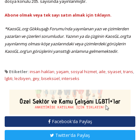
dosya konulu 205. sayısında yayınlanmıştır.
Abone olmak veya tek sayı satın almak için tıklayın.
*KaosGL.org Gökkuşağı Forumu’nda yayınlanan yazı ve çizimlerden
yazarları ve çizerleri sorumludur. Yazının ya da çizginin KaosGL.org’ta
yayınlanmış olması köşe yazılarındaki veya çizimlerdeki görüşlerin
KaosGL.org’un görüşlerini yansıttığı anlamına gelmemektedir.
Etiketler:
insan hakları
,
yaşam
,
sosyal hizmet
,
aile
,
siyaset
,
trans
,
lgbti
,
lezbiyen
,
gey
,
biseksüel
,
interseks
Facebook'da Paylaş
Twitter'da Paylaş