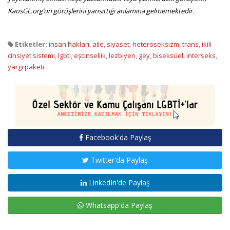
KaosGL.org’un görüşlerini yansıttığı anlamına gelmemektedir.
Etiketler:
insan hakları
,
aile
,
siyaset
,
heteroseksizm
,
trans
,
ikili
cinsiyet sistemi
,
lgbti
,
eşcinsellik
,
lezbiyen
,
gey
,
biseksüel
,
interseks
,
yargı paketi
Facebook'da Paylaş
Twitter'da Paylaş
LinkedIn'de Paylaş
Whatsapp'da Paylaş