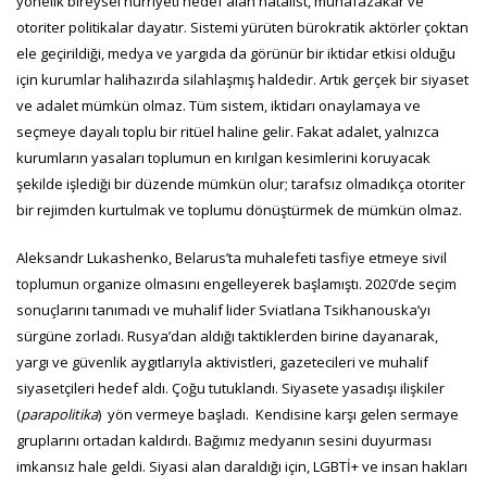
yönelik bireysel hürriyeti hedef alan natalist, muhafazakar ve
otoriter politikalar dayatır. Sistemi yürüten bürokratik aktörler çoktan
ele geçirildiği, medya ve yargıda da görünür bir iktidar etkisi olduğu
için kurumlar halihazırda silahlaşmış haldedir. Artık gerçek bir siyaset
ve adalet mümkün olmaz. Tüm sistem, iktidarı onaylamaya ve
seçmeye dayalı toplu bir ritüel haline gelir. Fakat adalet, yalnızca
kurumların yasaları toplumun en kırılgan kesimlerini koruyacak
şekilde işlediği bir düzende mümkün olur; tarafsız olmadıkça otoriter
bir rejimden kurtulmak ve toplumu dönüştürmek de mümkün olmaz.
Aleksandr Lukashenko, Belarus’ta muhalefeti tasfiye etmeye sivil
toplumun organize olmasını engelleyerek başlamıştı. 2020’de seçim
sonuçlarını tanımadı ve muhalif lider Sviatlana Tsikhanouska’yı
sürgüne zorladı. Rusya’dan aldığı taktiklerden birine dayanarak,
yargı ve güvenlik aygıtlarıyla aktivistleri, gazetecileri ve muhalif
siyasetçileri hedef aldı. Çoğu tutuklandı. Siyasete yasadışı ilişkiler
(
parapolitika
)
yön vermeye başladı. Kendisine karşı gelen sermaye
gruplarını ortadan kaldırdı. Bağımız medyanın sesini duyurması
imkansız hale geldi. Siyasi alan daraldığı için, LGBTİ+ ve insan hakları