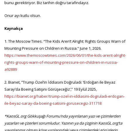
bunu gerektiriyor. Biz tarihin doğru tarafındayız.
Onur ayı kutlu olsun.
Kaynakça
1. The Moscow Times. “The Kids Aren’t Alright: Rights Groups Warn of
Mounting Pressure on Children in Russia.” June 1, 2026.
https://www.themoscowtimes.com/2026/06/01/the-kids-arent-alright-
rights-groups-warn-of-mounting-pressure-on-children-in-russia-
a92889
2. Bianet, “Trump Özel’in İddiasını Doğruladı: ‘Erdoğan ile Beyaz
Saray’da Boeing Satışını Görüşeceğiz’,” 19 Eylül 2025,
https://bianet.org/haber/trump-ozel-in-iddiasini-dogruladi-erdogan-
ile-beyaz-saray-da-boeing-satisini-gorusecegiz-311718
*KaosGL.org Gökkuşağı Forumu’nda yayınlanan yazı ve çizimlerden
yazarları ve çizerleri sorumludur. Yazının ya da çizginin KaosGL.org’ta
yayınlanmış olması köşe yazılarındaki veya çizimlerdeki görüşlerin