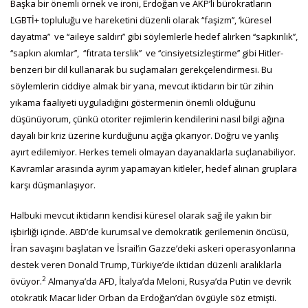
Başka bir önemli örnek ve ironi, Erdoğan ve AKP’li bürokratların
LGBTİ+ topluluğu ve hareketini düzenli olarak ‘‘faşizm’’, ‘küresel
dayatma’’ ve ‘‘aileye saldırı’’ gibi söylemlerle hedef alırken ‘‘sapkınlık’’,
‘‘sapkın akımlar’’, ‘‘fıtrata terslik’’ ve ‘‘cinsiyetsizleştirme’’ gibi Hitler-
benzeri bir dil kullanarak bu suçlamaları gerekçelendirmesi. Bu
söylemlerin ciddiye almak bir yana, mevcut iktidarın bir tür zihin
yıkama faaliyeti uyguladığını göstermenin önemli olduğunu
düşünüyorum, çünkü otoriter rejimlerin kendilerini nasıl bilgi ağına
dayalı bir kriz üzerine kurduğunu açığa çıkarıyor. Doğru ve yanlış
ayırt edilemiyor. Herkes temeli olmayan dayanaklarla suçlanabiliyor.
Kavramlar arasında ayrım yapamayan kitleler, hedef alınan gruplara
karşı düşmanlaşıyor.
Halbuki mevcut iktidarın kendisi küresel olarak sağ ile yakın bir
işbirliği içinde. ABD’de kurumsal ve demokratik gerilemenin öncüsü,
İran savaşını başlatan ve İsrail’in Gazze’deki askeri operasyonlarına
destek veren Donald Trump, Türkiye’de iktidarı düzenli aralıklarla
2
övüyor.
Almanya’da AFD, İtalya’da Meloni, Rusya’da Putin ve devrik
otokratik Macar lider Orban da Erdoğan’dan övgüyle söz etmişti.