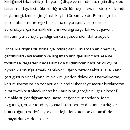
kimliğimizi inkar ettikçe, boyun eğdikçe ve umudumuzu yitirdikçe, bu
istismara dayalı statüko varlığını sürdürmeye devam edecek – kendi
suçlarını gizlemek için günah keçileri üretmeye de. Bunun için bir
süre daha sürüneceğiz belki ama dayanışmayı sürdürmek
zorundayız, çünkü haklı olmanın verdiği özgürlük ve özgüven,
iktidarın yaratmaya çalıştığı korku siyasetinden daha büyük.
Öncelikle doğru bir stratejiye ihtiyaç var. Bunlardan en önemlisi,
çarpıttıkları kavramların ve argümanların geri alınması. Aile ve
toplumsal değerleri hedef almakla suçlanırken nasıl bir dil oyunu
oynadıklarını ifşa etmek gerekiyor. Eğer o heteroseksüel aile, kendi
çocuğunun cinsel yönelimi ve kimliğinden dolayı onu zorbalıyorsa,
korumuyorsa ya da ‘‘tedavi’’ adı altında işkenceye maruz bırakıyorsa
o ‘‘aileye’’ karşı olmak insan haklarının bir gereğidir. Eğer o hedef
almakla suçlandığımız ‘‘toplumsal değerler’’, insanların ifade
özgürlüğü, huzur içinde yaşama hakkı, beden dokunulmazlığı ve
bütünlüğünü hedef alıyorsa, o değerler zaten bir anlam ifade
etmiyordur ve ideolojiktir.