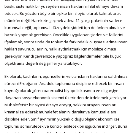
baskı, sistematik bir yüzeyden insan haklarını ihlal etmeye devam
edecek. Bu yüzden böyle bir eşikte bir izleyici olarak kalmak artık
mümkün değil. Harekete geçmek adına 12. yargı paketinin sadece
kurumsal değil, toplumsal düzeydeki şiddeti için de önlem almak ve
hazırlık yapmak gerekiyor. Öncelikle uygulanan şiddeti ve faillerini
ifşalamak, sonrasında da toplumda farkındalık oluşması adına insan
hakları savunucularının, halkı aydınlatmak için mobilize olması
gerekiyor. Kendi çevrenizde yaptığınız bilgilendirmeler bile küçük
ölçekli ama değerli değişimler yaratabiliyor.
Ek olarak, kadınların, eşcinsellerin ve transların haklarına saldırılması
sürecini Erdoğan’ın Anadolu toplumunu disipline edilecek bir insan
kaynağı olarak gören paternalist biyopolitikasında ve oligarşiye
dayanan sosyoekonomik sistemi üzerinden de irdelemek gerekiyor.
Muhalefetsiz bir siyasi dizayn arayışı, hakkını arayan insanları
kriminalize ederek muhalefet alanını daraltır ve kamusal alanı
disipline eder. Sınıf ayrımının yüksek olduğu oligark ekonomi ise
toplumu sömürülecek ve kontrol edilecek bir işgücüne indirger. Buna