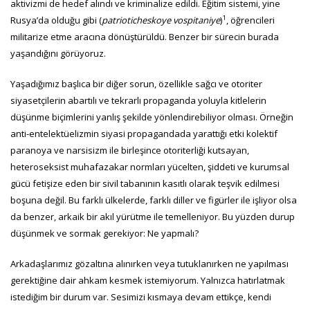
aktivizmi de hedef alındı ve kriminalize edildi. Eğitim sistemi, yine
1
Rusya’da olduğu gibi (
patrioticheskoye vospitaniye
)
, öğrencileri
militarize etme aracına dönüştürüldü. Benzer bir sürecin burada
yaşandığını görüyoruz.
Yaşadığımız başlıca bir diğer sorun, özellikle sağcı ve otoriter
siyasetçilerin abartılı ve tekrarlı propaganda yoluyla kitlelerin
düşünme biçimlerini yanlış şekilde yönlendirebiliyor olması. Örneğin
anti-entelektüelizmin siyasi propagandada yarattığı etki kolektif
paranoya ve narsisizm ile birleşince otoriterliği kutsayan,
heteroseksist muhafazakar normları yücelten, şiddeti ve kurumsal
gücü fetişize eden bir sivil tabanının kasıtlı olarak teşvik edilmesi
boşuna değil. Bu farklı ülkelerde, farklı diller ve figürler ile işliyor olsa
da benzer, arkaik bir akıl yürütme ile temelleniyor. Bu yüzden durup
düşünmek ve sormak gerekiyor: Ne yapmalı?
Arkadaşlarımız gözaltına alınırken veya tutuklanırken ne yapılması
gerektiğine dair ahkam kesmek istemiyorum. Yalnızca hatırlatmak
istediğim bir durum var. Sesimizi kısmaya devam ettikçe, kendi