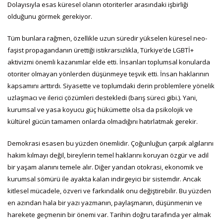
Dolayısıyla esas küresel olanın otoriterler arasındaki işbirliği
olduğunu görmek gerekiyor.
Tüm bunlara rağmen, özellikle uzun süredir yükselen küresel neo-
faşist propagandanın ürettiği istikrarsızlıkla, Türkiye’de LGBTİ+
aktivizmi önemli kazanımlar elde etti. İnsanları toplumsal konularda
otoriter olmayan yönlerden düşünmeye teşvik etti. İnsan haklarının
kapsamını arttırdı. Siyasette ve toplumdaki derin problemlere yönelik
uzlaşmacı ve ilerici çözümleri destekledi (barış süreci gibi.). Yani,
kurumsal ve yasa koyucu güç hükümette olsa da psikolojik ve
kültürel gücün tamamen onlarda olmadığını hatırlatmak gerekir.
Demokrasi esasen bu yüzden önemlidir. Çoğunluğun çarpık algılarını
hakim kılmayı değil, bireylerin temel haklarını koruyan özgür ve adil
bir yaşam alanını temele alır. Diğer yandan otokrasi, ekonomik ve
kurumsal sömürü ile ayakta kalan indirgeyici bir sistemdir. Ancak
kitlesel mücadele, özveri ve farkındalık onu değiştirebilir. Bu yüzden
en azından hala bir yazı yazmanın, paylaşmanın, düşünmenin ve
harekete geçmenin bir önemi var. Tarihin doğru tarafında yer almak