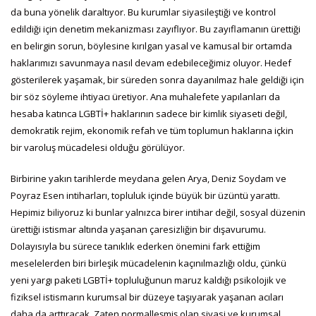
da buna yönelik daraltıyor. Bu kurumlar siyasileştiği ve kontrol
edildiği için denetim mekanizması zayıflıyor. Bu zayıflamanın ürettiği
en belirgin sorun, böylesine kırılgan yasal ve kamusal bir ortamda
haklarımızı savunmaya nasıl devam edebileceğimiz oluyor. Hedef
gösterilerek yaşamak, bir süreden sonra dayanılmaz hale geldiği için
bir söz söyleme ihtiyacı üretiyor. Ana muhalefete yapılanları da
hesaba katınca LGBTİ+ haklarının sadece bir kimlik siyaseti değil,
demokratik rejim, ekonomik refah ve tüm toplumun haklarına içkin
bir varoluş mücadelesi olduğu görülüyor.
Birbirine yakın tarihlerde meydana gelen Arya, Deniz Soydam ve
Poyraz Esen intiharları, topluluk içinde büyük bir üzüntü yarattı.
Hepimiz biliyoruz ki bunlar yalnızca birer intihar değil, sosyal düzenin
ürettiği istismar altında yaşanan çaresizliğin bir dışavurumu.
Dolayısıyla bu sürece tanıklık ederken önemini fark ettiğim
meselelerden biri birleşik mücadelenin kaçınılmazlığı oldu, çünkü
yeni yargı paketi LGBTİ+ topluluğunun maruz kaldığı psikolojik ve
fiziksel istismarın kurumsal bir düzeye taşıyarak yaşanan acıları
daha da arttıracak. Zaten normalleşmiş olan siyasi ve kurumsal