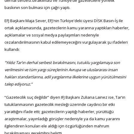
derhal serbest bırakılması ve Türkiye’de gazetecilere yönelik
baskının son bulması için çağrı yaptı.
EFJ Başkanı Maja Sever, EFJ'nin Türkiye'deki üyesi DİSK Basın-İş ile
ortak açıklamasında, gazetecilerin kamu yararına yaptıkları haberler,
açıklamalar ve sosyal medya paylaşımları nedeniyle
cezalandırılmasının kabul edilemeyeceğini vurgulayarak şu ifadeleri
kullandı:
“Yıldız Tar’ın derhal serbest bırakılmasını, tutuklu yargılamaya son
verilmesini ve tüm yargı süreçlerinin Avrupa ve uluslararası insan
hakları standartlarına, adil yargılanma ilkelerine uygun yürütülmesini
talep ediyoruz.”
“Gazetecilik suç değildir” diyen IFJ Başkanı Zuliana Lainez ise, Tar’ın
tutuklanmasının gazetecilik mesleği üzerinde caydırıcı bir etki
yarattığını ifade etti; gazetecilerin yaptığı haberler, yürüttüğü
araştırmalar, yayınladığı görüşler nedeniyle ya da kamu yararını
ilgilendiren konuları ele aldığı için özgürlüğünden mahrum
bırakılmaması gerektiğini belirtti.