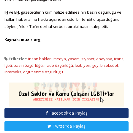
IFJ ve EFJ, gazetecilerin kriminalize edilmesinin basın özgürlüğü ve
halkın haber alma hakkı açısından ciddi bir tehdit oluşturduğunu
söyledi; Yıldız Tar’ın derhal serbest bırakılmasını talep etti.
Kaynak: muzir.org
Etiketler:
insan hakları
,
medya
,
yaşam
,
siyaset
,
anayasa
,
trans
,
lgbti
,
basın özgürlüğü
,
ifade özgürlüğü
,
lezbiyen
,
gey
,
biseksüel
,
interseks
,
örgütlenme özgürlüğü
Facebook'da Paylaş
Twitter'da Paylaş