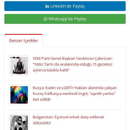
LinkedIn'de Paylaş
Whatsapp'da Paylaş
Benzer İçerikler
YENİ Parti Genel Başkan Yardımcısı Çakırözer:
“Yıldız Tar’ın da aralarında olduğu 15 gazeteci
aylarca tutuklu kaldı”
Rusya: Kadın ve LGBTİ+ hakları alanında çalışan
Kuzey Kafkasya merkezli örgüt, “aşırılık yanlısı”
ilan edildi!
Bulgaristan: Eşcinsel erkek darp edilerek
öldürüldü!