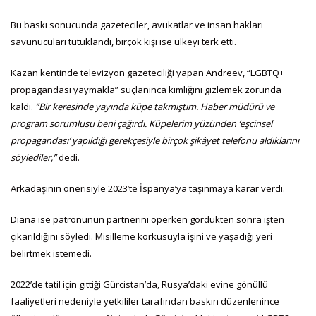
Bu baskı sonucunda gazeteciler, avukatlar ve insan hakları
savunucuları tutuklandı, birçok kişi ise ülkeyi terk etti.
Kazan kentinde televizyon gazeteciliği yapan Andreev, “LGBTQ+
propagandası yaymakla” suçlanınca kimliğini gizlemek zorunda
kaldı.
“Bir keresinde yayında küpe takmıştım. Haber müdürü ve
program sorumlusu beni çağırdı. Küpelerim yüzünden ‘eşcinsel
propagandası’ yapıldığı gerekçesiyle birçok şikâyet telefonu aldıklarını
söylediler,”
dedi.
Arkadaşının önerisiyle 2023’te İspanya’ya taşınmaya karar verdi.
Diana ise patronunun partnerini öperken gördükten sonra işten
çıkarıldığını söyledi. Misilleme korkusuyla işini ve yaşadığı yeri
belirtmek istemedi.
2022’de tatil için gittiği Gürcistan’da, Rusya’daki evine gönüllü
faaliyetleri nedeniyle yetkililer tarafından baskın düzenlenince