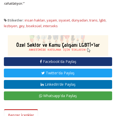
rahatlatıyor.”
Etiketler:
insan hakları
,
yaşam
,
siyaset
,
dünyadan
,
trans
,
lgbti
,
lezbiyen
,
gey
,
biseksüel
,
interseks
Facebook'da Paylaş
Twitter'da Paylaş
LinkedIn'de Paylaş
Whatsapp'da Paylaş
Benzer İçerikler