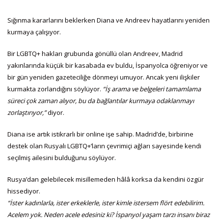
Sığınma kararlarını beklerken Diana ve Andreev hayatlarını yeniden
kurmaya çalışıyor.
Bir LGBTQ+ hakları grubunda gönüllü olan Andreev, Madrid
yakınlarında küçük bir kasabada ev buldu, İspanyolca öğreniyor ve
bir gün yeniden gazeteciliğe dönmeyi umuyor. Ancak yeni ilişkiler
kurmakta zorlandığını söylüyor.
“İş arama ve belgeleri tamamlama
süreci çok zaman alıyor, bu da bağlantılar kurmaya odaklanmayı
zorlaştırıyor,”
diyor.
Diana ise artık istikrarlı bir online işe sahip. Madrid’de, birbirine
destek olan Rusyalı LGBTQ+’ların çevrimiçi ağları sayesinde kendi
seçilmiş ailesini bulduğunu söylüyor.
Rusya’dan gelebilecek misillemeden hâlâ korksa da kendini özgür
hissediyor.
“İster kadınlarla, ister erkeklerle, ister kimle istersem flört edebilirim.
Acelem yok. Neden acele edesiniz ki? İspanyol yaşam tarzı insanı biraz