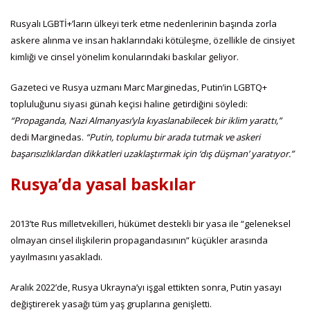
Rusyalı LGBTİ+’ların ülkeyi terk etme nedenlerinin başında zorla
askere alınma ve insan haklarındaki kötüleşme, özellikle de cinsiyet
kimliği ve cinsel yönelim konularındaki baskılar geliyor.
Gazeteci ve Rusya uzmanı Marc Marginedas, Putin’in LGBTQ+
topluluğunu siyasi günah keçisi haline getirdiğini söyledi:
“Propaganda, Nazi Almanyası’yla kıyaslanabilecek bir iklim yarattı,”
dedi Marginedas.
“Putin, toplumu bir arada tutmak ve askeri
başarısızlıklardan dikkatleri uzaklaştırmak için ‘dış düşman’ yaratıyor.”
Rusya’da yasal baskılar
2013’te Rus milletvekilleri, hükümet destekli bir yasa ile “geleneksel
olmayan cinsel ilişkilerin propagandasının” küçükler arasında
yayılmasını yasakladı.
Aralık 2022’de, Rusya Ukrayna’yı işgal ettikten sonra, Putin yasayı
değiştirerek yasağı tüm yaş gruplarına genişletti.