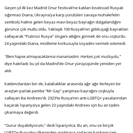
Geçen yıl ilk kez Madrid Onur Festivali’ne katılan biseksüel Rusyalı
sığınmacı Diana, Ukrayna’ya karşı yürütülen savaşa muhalefetin
sembolü haline gelen beyaz-mavi-beyaz bayrağın dalgalandığını
görünce çok mutlu oldu. Yaklaşık 100 Rusyalı’nın gökkuşağı bayrakları
sallayarak “Putinsiz Rusya” sloganı attığını görmek de onu coşturdu.
24 yaşındaki Diana, misilleme korkusuyla soyadını vermek istemedi.
“Beni hapse atmayacaklarına inanamadım. Herkes çok mutluydu,”
diye hatırladı; bu yıl da Madrid’de Onur yürüyüşünde yeniden yer
aldı.
Katılımcılardan biri de, kalabalıklar arasında ağır ağır ilerleyen bir
araçtan parlak pembe “Mr Gay” yarışması bayrağını coşkuyla
sallayan Ilia Andreev’di. 2023’te Rusya’nın anti-LGBTQ+ yasalarından
kaçarak İspanya’ya gelen 23 yaşındaki Andreev için bu an tadını
çıkarmaya değerdi.
“Gurur duyabiliyorum,” dedi İspanyolca. Bu an, onu ve birçok
LGBTQ+ Rusyalıyı ülkesinden ayrılmaya zorlayan baskının tam