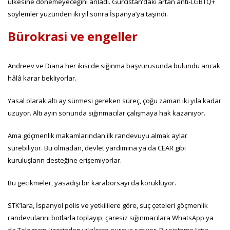
ülkesine dönemeyeceğini anladı. Gürcistan’daki artan anti-LGBTQ+
söylemler yüzünden iki yıl sonra İspanya’ya taşındı.
Bürokrasi ve engeller
Andreev ve Diana her ikisi de sığınma başvurusunda bulundu ancak
hâlâ karar bekliyorlar.
Yasal olarak altı ay sürmesi gereken süreç, çoğu zaman iki yıla kadar
uzuyor. Altı ayın sonunda sığınmacılar çalışmaya hak kazanıyor.
Ama göçmenlik makamlarından ilk randevuyu almak aylar
sürebiliyor. Bu olmadan, devlet yardımına ya da CEAR gibi
kuruluşların desteğine erişemiyorlar.
Bu gecikmeler, yasadışı bir karaborsayı da körüklüyor.
STK’lara, İspanyol polis ve yetkililere göre, suç çeteleri göçmenlik
randevularını botlarla toplayıp, çaresiz sığınmacılara WhatsApp ya
da Telegram üzerinden yüzlerce euroya satıyor. Bu sisteme “cita