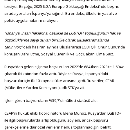
tersiydi. Birçoğu, 2025 ILGA-Europe Gökkuşağı Endeksi’nde beşinci
sırada yer alan İspanya’ya sığındı. Bu endeks, ülkelerin yasal ve
politik uygulamalarını sıralıyor.
“İspanya, insan haklarına, özellikle de LGBTQI+ topluluğunun hak ve
özgürlüklerine saygı duyan bir ülke olarak uluslararası alanda
tanınıyor,”
dedi haziran ayında Uluslararası LGBTQİ+ Onur Günü’nde
konuşan Dahil Etme, Sosyal Güvenlik ve Göç Bakanı Elma Saiz.
Rusya’dan gelen sığınma başvuruları 2022’de 684 iken 2023’te 1.694’e
çıkarak iki katından fazla arttı. Böylece Rusya, İspanya’daki
başvurular için ilk 10 kaynak ülke arasına girdi. Bu veriler, CEAR
(Mültecilere Yardım Komisyonu) adlı STK’ya ait.
İşlem gören başvuruların %59,7’si mülteci statüsü aldı.
CEAR’ın hukuk ekibi koordinatörü Elena Muñóz, Rusya’dan LGBTQ+
ile ilgili başvurularda artış olduğunu söyledi, ancak başvuru
gerekçelerine dair özel verilerin henüz toplanmadığını belirtti.