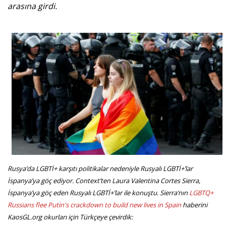
arasına girdi.
Rusya’da LGBTİ+ karşıtı politikalar nedeniyle Rusyalı LGBTİ+’lar
İspanya’ya göç ediyor. Context’ten Laura Valentina Cortes Sierra,
İspanya’ya göç eden Rusyalı LGBTİ+’lar ile konuştu. Sierra’nın
LGBTQ+
Russians flee Putin's crackdown to build new lives in Spain
haberini
KaosGL.org okurları için Türkçeye çevirdik: