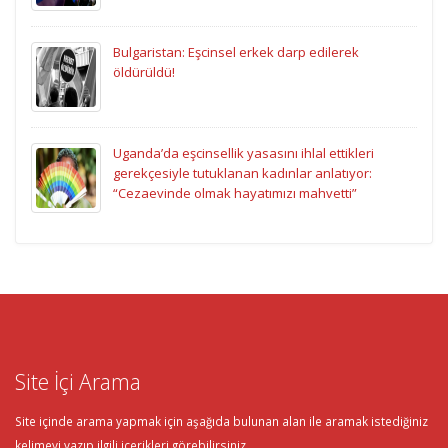
Bulgaristan: Eşcinsel erkek darp edilerek
öldürüldü!
Uganda’da eşcinsellik yasasını ihlal ettikleri
gerekçesiyle tutuklanan kadınlar anlatıyor:
“Cezaevinde olmak hayatımızı mahvetti”
Site İçi Arama
Site içinde arama yapmak için aşağıda bulunan alan ile aramak istediğiniz
kelimeyi yazıp ilgili içerikleri görebilirsiniz.