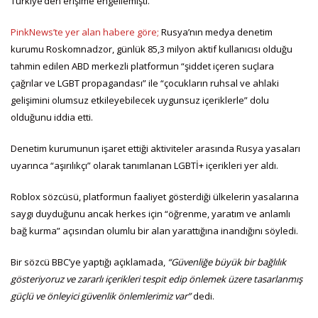
Türkiye’den erişime engellemişti.
PinkNews’te yer alan habere göre;
Rusya’nın medya denetim
kurumu Roskomnadzor, günlük 85,3 milyon aktif kullanıcısı olduğu
tahmin edilen ABD merkezli platformun “şiddet içeren suçlara
çağrılar ve LGBT propagandası” ile “çocukların ruhsal ve ahlaki
gelişimini olumsuz etkileyebilecek uygunsuz içeriklerle” dolu
olduğunu iddia etti.
Denetim kurumunun işaret ettiği aktiviteler arasında Rusya yasaları
uyarınca “aşırılıkçı” olarak tanımlanan LGBTİ+ içerikleri yer aldı.
Roblox sözcüsü, platformun faaliyet gösterdiği ülkelerin yasalarına
saygı duyduğunu ancak herkes için “öğrenme, yaratım ve anlamlı
bağ kurma” açısından olumlu bir alan yarattığına inandığını söyledi.
Bir sözcü BBC’ye yaptığı açıklamada,
“Güvenliğe büyük bir bağlılık
gösteriyoruz ve zararlı içerikleri tespit edip önlemek üzere tasarlanmış
güçlü ve önleyici güvenlik önlemlerimiz var”
dedi.