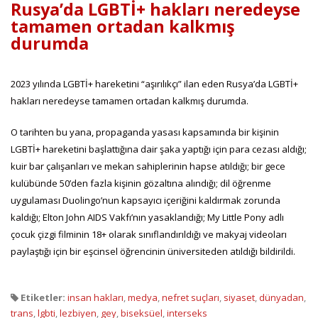
Rusya’da LGBTİ+ hakları neredeyse
tamamen ortadan kalkmış
durumda
2023 yılında LGBTİ+ hareketini “aşırılıkçı” ilan eden Rusya’da LGBTİ+
hakları neredeyse tamamen ortadan kalkmış durumda.
O tarihten bu yana, propaganda yasası kapsamında bir kişinin
LGBTİ+ hareketini başlattığına dair şaka yaptığı için para cezası aldığı;
kuir bar çalışanları ve mekan sahiplerinin hapse atıldığı; bir gece
kulübünde 50’den fazla kişinin gözaltına alındığı; dil öğrenme
uygulaması Duolingo’nun kapsayıcı içeriğini kaldırmak zorunda
kaldığı; Elton John AIDS Vakfı’nın yasaklandığı; My Little Pony adlı
çocuk çizgi filminin 18+ olarak sınıflandırıldığı ve makyaj videoları
paylaştığı için bir eşcinsel öğrencinin üniversiteden atıldığı bildirildi.
Etiketler:
insan hakları
,
medya
,
nefret suçları
,
siyaset
,
dünyadan
,
trans
,
lgbti
,
lezbiyen
,
gey
,
biseksüel
,
interseks