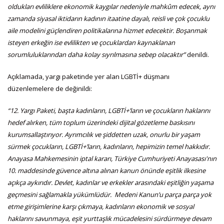
oldukları evliliklere ekonomik kaygılar nedeniyle mahkûm edecek, aynı
zamanda siyasal iktidarın kadının itaatine dayalı, reisli ve çok çocuklu
aile modelini güçlendiren politikalarına hizmet edecektir. Boşanmak
isteyen erkeğin ise evlilikten ve çocuklardan kaynaklanan
sorumluluklarından daha kolay sıyrılmasına sebep olacaktır”
denildi.
Açıklamada, yargı paketinde yer alan LGBTİ+ düşmanı
düzenlemelere de değinildi:
“12. Yargı Paketi, başta kadınların, LGBTİ+’ların ve çocukların haklarını
hedef alırken, tüm toplum üzerindeki dijital gözetleme baskısını
kurumsallaştırıyor. Ayrımcılık ve şiddetten uzak, onurlu bir yaşam
sürmek çocukların, LGBTİ+’ların, kadınların, hepimizin temel hakkıdır.
Anayasa Mahkemesinin iptal kararı, Türkiye Cumhuriyeti Anayasası'nın
10. maddesinde güvence altına alınan kanun önünde eşitlik ilkesine
açıkça aykırıdır. Devlet, kadınlar ve erkekler arasındaki eşitliğin yaşama
geçmesini sağlamakla yükümlüdür. Medeni Kanun’u parça parça yok
etme girişimlerine karşı çıkmaya, kadınların ekonomik ve sosyal
haklarını savunmaya, eşit yurttaşlık mücadelesini sürdürmeye devam