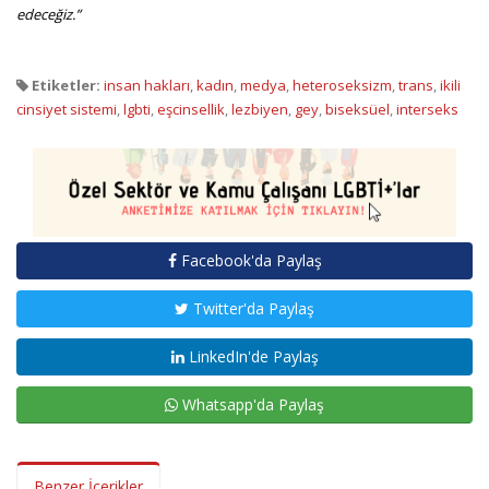
edeceğiz.”
Etiketler:
insan hakları
,
kadın
,
medya
,
heteroseksizm
,
trans
,
ikili
cinsiyet sistemi
,
lgbti
,
eşcinsellik
,
lezbiyen
,
gey
,
biseksüel
,
interseks
Facebook'da Paylaş
Twitter'da Paylaş
LinkedIn'de Paylaş
Whatsapp'da Paylaş
Benzer İçerikler