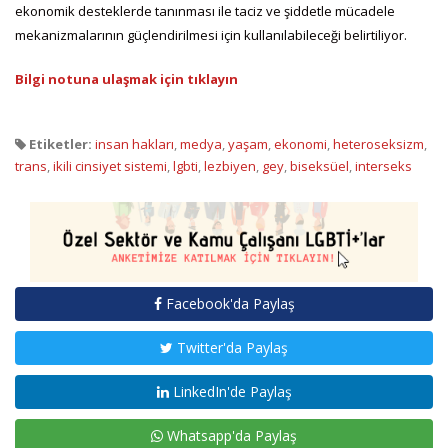
ekonomik desteklerde tanınması ile taciz ve şiddetle mücadele
mekanizmalarının güçlendirilmesi için kullanılabileceği belirtiliyor.
Bilgi notuna ulaşmak için tıklayın
Etiketler:
insan hakları
,
medya
,
yaşam
,
ekonomi
,
heteroseksizm
,
trans
,
ikili cinsiyet sistemi
,
lgbti
,
lezbiyen
,
gey
,
biseksüel
,
interseks
Facebook'da Paylaş
Twitter'da Paylaş
LinkedIn'de Paylaş
Whatsapp'da Paylaş