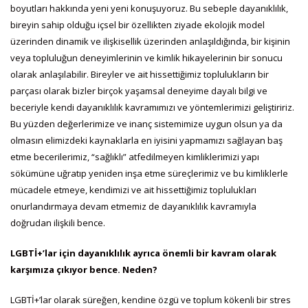
boyutları hakkında yeni yeni konuşuyoruz. Bu sebeple dayanıklılık,
bireyin sahip olduğu içsel bir özellikten ziyade ekolojik model
üzerinden dinamik ve ilişkisellik üzerinden anlaşıldığında, bir kişinin
veya topluluğun deneyimlerinin ve kimlik hikayelerinin bir sonucu
olarak anlaşılabilir. Bireyler ve ait hissettiğimiz toplulukların bir
parçası olarak bizler birçok yaşamsal deneyime dayalı bilgi ve
beceriyle kendi dayanıklılık kavramımızı ve yöntemlerimizi geliştiririz.
Bu yüzden değerlerimize ve inanç sistemimize uygun olsun ya da
olmasın elimizdeki kaynaklarla en iyisini yapmamızı sağlayan baş
etme becerilerimiz, “sağlıklı” atfedilmeyen kimliklerimizi yapı
sökümüne uğratıp yeniden inşa etme süreçlerimiz ve bu kimliklerle
mücadele etmeye, kendimizi ve ait hissettiğimiz toplulukları
onurlandırmaya devam etmemiz de dayanıklılık kavramıyla
doğrudan ilişkili bence.
LGBTİ+’lar için dayanıklılık ayrıca önemli bir kavram olarak
karşımıza çıkıyor bence. Neden?
LGBTİ+’lar olarak süreğen, kendine özgü ve toplum kökenli bir stres