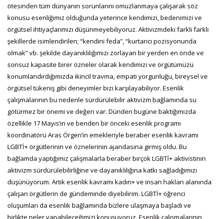
ötesinden tüm dünyanın sorunlarını omuzlanmaya çalışarak söz
konusu esenliğimiz olduğunda yeterince kendimizi, bedenimizi ve
örgütsel ihtiyaçlarımızı düşünmeyebiliyoruz. Aktivizmdeki farklı farklı
şekillerde isimlendirilen; “kendini feda”, “kurtarıcı pozisyonunda
olmak” vb. şekilde dayanıklılığımızı zorlayan bir yerden en önde ve
sonsuz kapasite birer özneler olarak kendimizi ve örgütümüzü
konumlandırdığımızda ikincil travma, empati yorgunluğu, bireysel ve
örgütsel tükeniş gibi deneyimler bizi karşılayabiliyor. Esenlik
çalışmalarının bu nedenle sürdürülebilir aktivizm bağlamında su
götürmez bir önemi ve değeri var. Dünden bugüne baktığımızda
özellikle 17 Mayıs’ın ve benden bir önceki esenlik programı
koordinatörü Aras Örgen’in emekleriyle beraber esenlik kavramı
LGBTİ+ örgütlerinin ve öznelerinin ajandasına girmiş oldu. Bu
bağlamda yaptığımız çalışmalarla beraber birçok LGBTİ+ aktivistinin
aktivizm sürdürülebilirliğine ve dayanıklılığına katkı sağladığımızı
düşünüyorum. Artık esenlik kavramı kadın+ ve insan hakları alanında
çalışan örgütlerin de gündeminde diyebilirim. LGBTİ+ öğrenci
oluşumları da esenlik bağlamında bizlere ulaşmaya başladı ve
birlikte neler yapabileceğimizi konuşuyoruz. Esenlik çalışmalarının