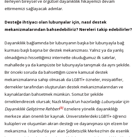
ilerleyen bireysel ve örgütsel dayanıklılık hikayemizi devam
ettirmemizi sağlayacak adımlar.
Desteğe ihtiyacı olan lubunyalar için, nasıl destek
mekanizmalarından bahsedebiliriz? Nereleri takip edebilirler?
Dayanıklılık bağlamında bir lubunyanın başka bir lubunyayla bağ
kurması başlı başına bir destek mekanizması. Yalnız ya da yanlış
olmadığımızı hissettiğimiz internette okuduğumuz ilk satırlar,
mahallede ya da kampüste bir lubunyayla tanışmak da aynı şekilde.
Bir önceki soruda da bahsettiğim üzere kamusal destek
mekanizmalarına sahip olmasak da LGBTİ+ özneler, inisiyatifler,
dernekler tarafından oluşturulan destek mekanizmalarından ve
kaynaklardan bahsetmek mümkün. Somut bir şekilde
örneklendirecek olursak; Nazlı Mayuk’un hazırladığı
Lubunyalar için
[3]
Dayanıklılık Geliştirme Rehberi
öznelere yönelik dayanıklılığı
merkeze alan önemli bir kaynak. Üniversitelerdeki LGBTİ+ öğrenci
kulüpleri ve oluşumları akran desteği ve dayanışması için elzem bir
mekanizma. İstanbul’da yer alan Şiddetsizlik Merkezi’nin de esenlik