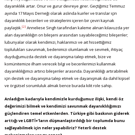
dayanıklılık artar. Onur ve gurur devreye girer. Geçtiğimiz Temmuz
ayında 17 Mayıs Derneği olarak aslında kuirler ve translar için
dayanıklılık becerileri ve stratejilerini içeren bir çeviri kaynak
[2]
paylaştık.
Anneliese Singh tarafından kaleme alınan kılavuzda yer
alan dayanıklılığın on bileşeni arasından sayabileceğimiz bileşenler;
lubunyalar olarak kendimizi, haklarımızı ve ait hissettiğimiz
toplulukları savunmak, bedenimizi olumlamak ve sevmek, ihtiyaç
duyduğumuzda destek ve dayanışma talep etmek, bize ve
komünitemize ilham verecek bilgi ve becerilerimizi kullanmak
dayanıklılığımızı artırıcı bileşenler arasında. Dayanıklılığı artırabilmek
için destek ve dayanışma talep etmek ve dayanışmak da dahil kişisel
ve örgütsel sorumluluk almak bence burada kilit role sahip.
Anladığım kadarıyla kendimizle kurduğumuz ilişki, kendi öz
değerimizi bilmek ve kendimizi savunmak dayanıklılığımızı
güçlendiren temel etkenlerden. Türkiye gibi baskının giderek
arttığı ve LGBTİ+’ların düşmanlaştırıldığı bir toplumda bunu
sağlayabilmek için neler yapabiliriz? Yeterli destek
mekanizmaları var mı sence?