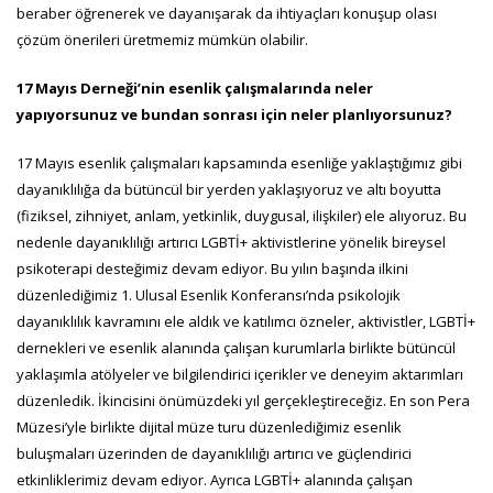
beraber öğrenerek ve dayanışarak da ihtiyaçları konuşup olası
çözüm önerileri üretmemiz mümkün olabilir.
17 Mayıs Derneği’nin esenlik çalışmalarında neler
yapıyorsunuz ve bundan sonrası için neler planlıyorsunuz?
17 Mayıs esenlik çalışmaları kapsamında esenliğe yaklaştığımız gibi
dayanıklılığa da bütüncül bir yerden yaklaşıyoruz ve altı boyutta
(fiziksel, zihniyet, anlam, yetkinlik, duygusal, ilişkiler) ele alıyoruz. Bu
nedenle dayanıklılığı artırıcı LGBTİ+ aktivistlerine yönelik bireysel
psikoterapi desteğimiz devam ediyor. Bu yılın başında ilkini
düzenlediğimiz 1. Ulusal Esenlik Konferansı’nda psikolojik
dayanıklılık kavramını ele aldık ve katılımcı özneler, aktivistler, LGBTİ+
dernekleri ve esenlik alanında çalışan kurumlarla birlikte bütüncül
yaklaşımla atölyeler ve bilgilendirici içerikler ve deneyim aktarımları
düzenledik. İkincisini önümüzdeki yıl gerçekleştireceğiz. En son Pera
Müzesi’yle birlikte dijital müze turu düzenlediğimiz esenlik
buluşmaları üzerinden de dayanıklılığı artırıcı ve güçlendirici
etkinliklerimiz devam ediyor. Ayrıca LGBTİ+ alanında çalışan