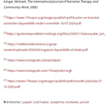
(Ungar, Michael,
The International Journal of Narrative Therapy and
Community Work
, 2005)
[2]
https://www.17mayis.org/images/publish/pdf/kuirler-ve-translar-
acisindan-dayaniklilik-neden-onemlidir-16-07-2024.pdf
[3]
https://guclenmepratikleri.noblogs.org/files/2020/11/lubunyalar_icin
[4]
https://siddetsizlikmerkezi.org/wp-
content/uploads/2024/03/orgutsel-dayaniklilik-el-kitabi.pdf
[5]
https://www.instagram.com/joinqlub/
[6]
https://www.instagram.com/17mayisdernegi/
[7]
https://www.17mayis.org/images/publish/pdf/esenlik-yolunda-27-
12-2023.pdf
Etiketler:
yaşam
,
özel haber
,
araştırma
,
inceleme
,
yorum