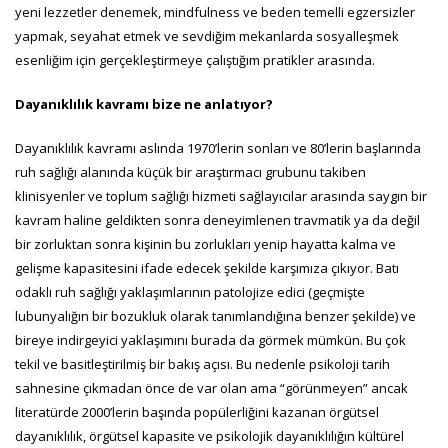
yeni lezzetler denemek, mindfulness ve beden temelli egzersizler
yapmak, seyahat etmek ve sevdiğim mekanlarda sosyalleşmek
esenliğim için gerçekleştirmeye çalıştığım pratikler arasında.
Dayanıklılık kavramı bize ne anlatıyor?
Dayanıklılık kavramı aslında 1970’lerin sonları ve 80’lerin başlarında
ruh sağlığı alanında küçük bir araştırmacı grubunu takiben
klinisyenler ve toplum sağlığı hizmeti sağlayıcılar arasında saygın bir
kavram haline geldikten sonra deneyimlenen travmatik ya da değil
bir zorluktan sonra kişinin bu zorlukları yenip hayatta kalma ve
gelişme kapasitesini ifade edecek şekilde karşımıza çıkıyor. Batı
odaklı ruh sağlığı yaklaşımlarının patolojize edici (geçmişte
lubunyalığın bir bozukluk olarak tanımlandığına benzer şekilde) ve
bireye indirgeyici yaklaşımını burada da görmek mümkün. Bu çok
tekil ve basitleştirilmiş bir bakış açısı. Bu nedenle psikoloji tarih
sahnesine çıkmadan önce de var olan ama “görünmeyen” ancak
literatürde 2000’lerin başında popülerliğini kazanan örgütsel
dayanıklılık, örgütsel kapasite ve psikolojik dayanıklılığın kültürel