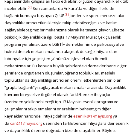
kapsamındaki çalışmaları takip edilebilir, örgütsel dayanıklılık el kitabı
[4]
incelenebilir.
Son zamanlarda Ankara’da ve diğer illerle de
[5]
bağlantı kurmaya başlayan QLUB
, beden ve sporu merkeze alan
dayanıklılık artırıcı etkinlikleriyle takip edebileceğimiz ve katılım
sağlayabileceğimiz bir mekanizma olarak karşımıza çıkıyor. Elbette
psikolojik dayanıklılıkla ilgili başta 17 Mayıs’ın Murat Çekiç Esenlik
programı yer almak üzere LGBTİ+ derneklerinin de psikososyal ve
hukuki destek mekanizmalarına ulaşmak desteğe ihtiyacı olan
lubunyalar için geçmişten günümüze işlevsel olan önemli
mekanizmalar. Bu konuda büyük şehirlerdeki dernekler harici diğer
şehirlerde örgütlenen oluşumlar, öğrenci toplulukları, mesleki
topluluklar da dayanıklılığı artırıcı en önemli etkenlerden biri olan
“grupla bağlantı”yı sağlayacak mekanizmalar arasında. Dayanıklılık
kavramı bireysel ve örgütsel olarak farklı/benzer ihtiyaçlar
üzerinden şekillenebileceği için 17 Mayıs’ın esenlik programı ve
çalışmalarını takip etmelerini önerebilirim bahsettiğim diğer
kaynaklar haricinde. İhtiyaç dahilinde
esenlik@17mayis.org
ya
da
can@17mayis.org
üzerinden farklı/benzer ihtiyaçlara dair esenlik
ve dayanıklılık üzerine doğrudan bize de ulaşabilirler. Böylece