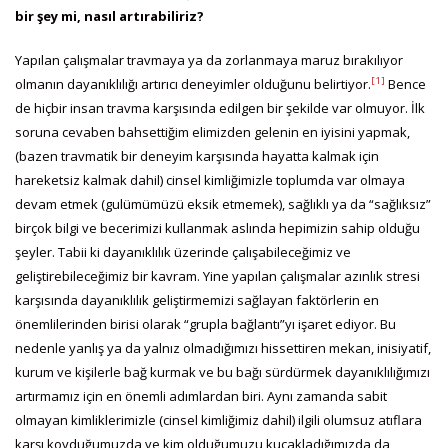
bir şey mi, nasıl artırabiliriz?
Yapılan çalışmalar travmaya ya da zorlanmaya maruz bırakılıyor
[1]
olmanın dayanıklılığı artırıcı deneyimler olduğunu belirtiyor.
Bence
de hiçbir insan travma karşısında edilgen bir şekilde var olmuyor. İlk
soruna cevaben bahsettiğim elimizden gelenin en iyisini yapmak,
(bazen travmatik bir deneyim karşısında hayatta kalmak için
hareketsiz kalmak dahil) cinsel kimliğimizle toplumda var olmaya
devam etmek (gulümümüzü eksik etmemek), sağlıklı ya da “sağlıksız”
birçok bilgi ve becerimizi kullanmak aslında hepimizin sahip olduğu
şeyler. Tabii ki dayanıklılık üzerinde çalışabileceğimiz ve
geliştirebileceğimiz bir kavram. Yine yapılan çalışmalar azınlık stresi
karşısında dayanıklılık geliştirmemizi sağlayan faktörlerin en
önemlilerinden birisi olarak “grupla bağlantı”yı işaret ediyor. Bu
nedenle yanlış ya da yalnız olmadığımızı hissettiren mekan, inisiyatif,
kurum ve kişilerle bağ kurmak ve bu bağı sürdürmek dayanıklılığımızı
artırmamız için en önemli adımlardan biri. Aynı zamanda sabit
olmayan kimliklerimizle (cinsel kimliğimiz dahil) ilgili olumsuz atıflara
karşı koyduğumuzda ve kim olduğumuzu kucakladığımızda da