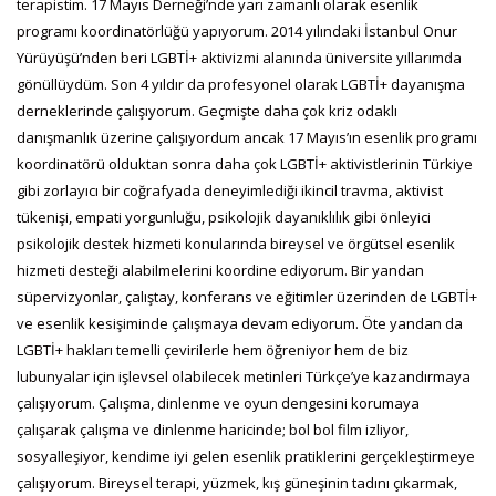
terapistim. 17 Mayıs Derneği’nde yarı zamanlı olarak esenlik
programı koordinatörlüğü yapıyorum. 2014 yılındaki İstanbul Onur
Yürüyüşü’nden beri LGBTİ+ aktivizmi alanında üniversite yıllarımda
gönüllüydüm. Son 4 yıldır da profesyonel olarak LGBTİ+ dayanışma
derneklerinde çalışıyorum. Geçmişte daha çok kriz odaklı
danışmanlık üzerine çalışıyordum ancak 17 Mayıs’ın esenlik programı
koordinatörü olduktan sonra daha çok LGBTİ+ aktivistlerinin Türkiye
gibi zorlayıcı bir coğrafyada deneyimlediği ikincil travma, aktivist
tükenişi, empati yorgunluğu, psikolojik dayanıklılık gibi önleyici
psikolojik destek hizmeti konularında bireysel ve örgütsel esenlik
hizmeti desteği alabilmelerini koordine ediyorum. Bir yandan
süpervizyonlar, çalıştay, konferans ve eğitimler üzerinden de LGBTİ+
ve esenlik kesişiminde çalışmaya devam ediyorum. Öte yandan da
LGBTİ+ hakları temelli çevirilerle hem öğreniyor hem de biz
lubunyalar için işlevsel olabilecek metinleri Türkçe’ye kazandırmaya
çalışıyorum. Çalışma, dinlenme ve oyun dengesini korumaya
çalışarak çalışma ve dinlenme haricinde; bol bol film izliyor,
sosyalleşiyor, kendime iyi gelen esenlik pratiklerini gerçekleştirmeye
çalışıyorum. Bireysel terapi, yüzmek, kış güneşinin tadını çıkarmak,