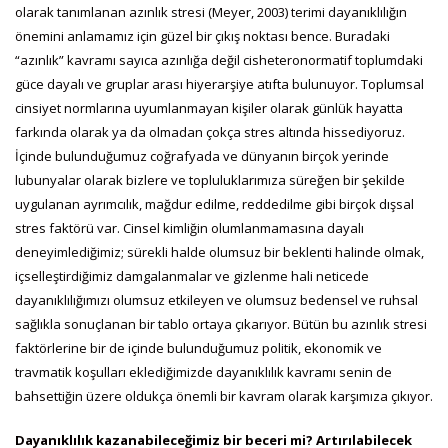
olarak tanımlanan azınlık stresi (Meyer, 2003) terimi dayanıklılığın
önemini anlamamız için güzel bir çıkış noktası bence. Buradaki
“azınlık” kavramı sayıca azınlığa değil cisheteronormatif toplumdaki
güce dayalı ve gruplar arası hiyerarşiye atıfta bulunuyor. Toplumsal
cinsiyet normlarına uyumlanmayan kişiler olarak günlük hayatta
farkında olarak ya da olmadan çokça stres altında hissediyoruz.
İçinde bulunduğumuz coğrafyada ve dünyanın birçok yerinde
lubunyalar olarak bizlere ve topluluklarımıza süreğen bir şekilde
uygulanan ayrımcılık, mağdur edilme, reddedilme gibi birçok dışsal
stres faktörü var. Cinsel kimliğin olumlanmamasına dayalı
deneyimlediğimiz; sürekli halde olumsuz bir beklenti halinde olmak,
içselleştirdiğimiz damgalanmalar ve gizlenme hali neticede
dayanıklılığımızı olumsuz etkileyen ve olumsuz bedensel ve ruhsal
sağlıkla sonuçlanan bir tablo ortaya çıkarıyor. Bütün bu azınlık stresi
faktörlerine bir de içinde bulunduğumuz politik, ekonomik ve
travmatik koşulları eklediğimizde dayanıklılık kavramı senin de
bahsettiğin üzere oldukça önemli bir kavram olarak karşımıza çıkıyor.
Dayanıklılık kazanabileceğimiz bir beceri mi? Artırılabilecek