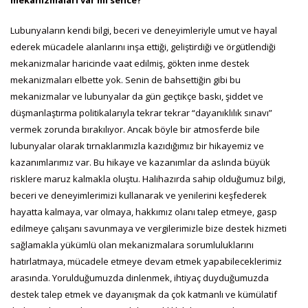
Lubunyaların kendi bilgi, beceri ve deneyimleriyle umut ve hayal
ederek mücadele alanlarını inşa ettiği, geliştirdiği ve örgütlendiği
mekanizmalar haricinde vaat edilmiş, gökten inme destek
mekanizmaları elbette yok. Senin de bahsettiğin gibi bu
mekanizmalar ve lubunyalar da gün geçtikçe baskı, şiddet ve
düşmanlaştırma politikalarıyla tekrar tekrar “dayanıklılık sınavı”
vermek zorunda bırakılıyor. Ancak böyle bir atmosferde bile
lubunyalar olarak tırnaklarımızla kazıdığımız bir hikayemiz ve
kazanımlarımız var. Bu hikaye ve kazanımlar da aslında büyük
risklere maruz kalmakla oluştu. Halihazırda sahip olduğumuz bilgi,
beceri ve deneyimlerimizi kullanarak ve yenilerini keşfederek
hayatta kalmaya, var olmaya, hakkımız olanı talep etmeye, gasp
edilmeye çalışanı savunmaya ve vergilerimizle bize destek hizmeti
sağlamakla yükümlü olan mekanizmalara sorumluluklarını
hatırlatmaya, mücadele etmeye devam etmek yapabileceklerimiz
arasında. Yorulduğumuzda dinlenmek, ihtiyaç duyduğumuzda
destek talep etmek ve dayanışmak da çok katmanlı ve kümülatif