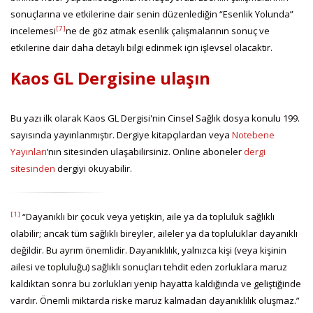
sonuçlarına ve etkilerine dair senin düzenlediğin “Esenlik Yolunda”
[7]
incelemesi
ne de göz atmak esenlik çalışmalarının sonuç ve
etkilerine dair daha detaylı bilgi edinmek için işlevsel olacaktır.
Kaos GL Dergisine ulaşın
Bu yazı ilk olarak Kaos GL Dergisi'nin Cinsel Sağlık dosya konulu 199.
sayısında yayınlanmıştır. Dergiye kitapçılardan veya
Notebene
Yayınları
’nın sitesinden ulaşabilirsiniz. Online aboneler
dergi
sitesinden
dergiyi okuyabilir.
[1]
“Dayanıklı bir çocuk veya yetişkin, aile ya da topluluk sağlıklı
olabilir; ancak tüm sağlıklı bireyler, aileler ya da topluluklar dayanıklı
değildir. Bu ayrım önemlidir. Dayanıklılık, yalnızca kişi (veya kişinin
ailesi ve topluluğu) sağlıklı sonuçları tehdit eden zorluklara maruz
kaldıktan sonra bu zorlukları yenip hayatta kaldığında ve geliştiğinde
vardır. Önemli miktarda riske maruz kalmadan dayanıklılık oluşmaz.”