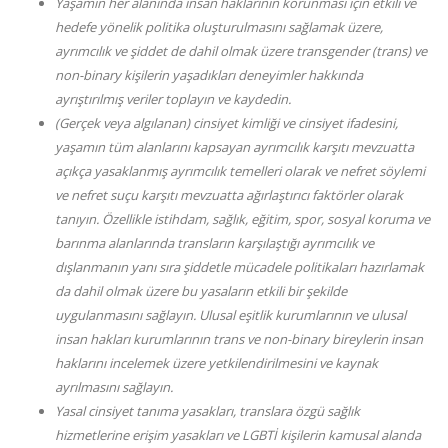
Yaşamın her alanında insan haklarının korunması için etkili ve
hedefe yönelik politika oluşturulmasını sağlamak üzere,
ayrımcılık ve şiddet de dahil olmak üzere transgender (trans) ve
non-binary kişilerin yaşadıkları deneyimler hakkında
ayrıştırılmış veriler toplayın ve kaydedin.
(Gerçek veya algılanan) cinsiyet kimliği ve cinsiyet ifadesini,
yaşamın tüm alanlarını kapsayan ayrımcılık karşıtı mevzuatta
açıkça yasaklanmış ayrımcılık temelleri olarak ve nefret söylemi
ve nefret suçu karşıtı mevzuatta ağırlaştırıcı faktörler olarak
tanıyın. Özellikle istihdam, sağlık, eğitim, spor, sosyal koruma ve
barınma alanlarında transların karşılaştığı ayrımcılık ve
dışlanmanın yanı sıra şiddetle mücadele politikaları hazırlamak
da dahil olmak üzere bu yasaların etkili bir şekilde
uygulanmasını sağlayın. Ulusal eşitlik kurumlarının ve ulusal
insan hakları kurumlarının trans ve non-binary bireylerin insan
haklarını incelemek üzere yetkilendirilmesini ve kaynak
ayrılmasını sağlayın.
Yasal cinsiyet tanıma yasakları, translara özgü sağlık
hizmetlerine erişim yasakları ve LGBTİ kişilerin kamusal alanda