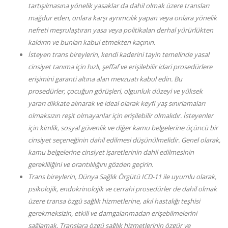
tartışılmasına yönelik yasaklar da dahil olmak üzere transları
mağdur eden, onlara karşı ayrımcılık yapan veya onlara yönelik
nefreti meşrulaştıran yasa veya politikaları derhal yürürlükten
kaldırın ve bunları kabul etmekten kaçının.
İsteyen trans bireylerin, kendi kaderini tayin temelinde yasal
cinsiyet tanıma için hızlı, şeffaf ve erişilebilir idari prosedürlere
erişimini garanti altına alan mevzuatı kabul edin. Bu
prosedürler, çocuğun görüşleri, olgunluk düzeyi ve yüksek
yararı dikkate alınarak ve ideal olarak keyfi yaş sınırlamaları
olmaksızın reşit olmayanlar için erişilebilir olmalıdır. İsteyenler
için kimlik, sosyal güvenlik ve diğer kamu belgelerine üçüncü bir
cinsiyet seçeneğinin dahil edilmesi düşünülmelidir. Genel olarak,
kamu belgelerine cinsiyet işaretlerinin dahil edilmesinin
gerekliliğini ve orantılılığını gözden geçirin.
Trans bireylerin, Dünya Sağlık Örgütü ICD-11 ile uyumlu olarak,
psikolojik, endokrinolojik ve cerrahi prosedürler de dahil olmak
üzere transa özgü sağlık hizmetlerine, akıl hastalığı teşhisi
gerekmeksizin, etkili ve damgalanmadan erişebilmelerini
sağlamak. Translara özgü sağlık hizmetlerinin özgür ve