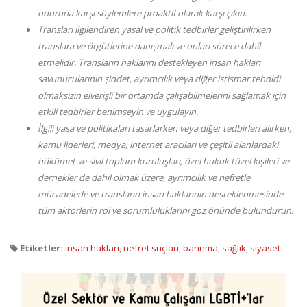
onuruna karşı söylemlere proaktif olarak karşı çıkın.
Transları ilgilendiren yasal ve politik tedbirler geliştirilirken
translara ve örgütlerine danışmalı ve onları sürece dahil
etmelidir. Transların haklarını destekleyen insan hakları
savunucularının şiddet, ayrımcılık veya diğer istismar tehdidi
olmaksızın elverişli bir ortamda çalışabilmelerini sağlamak için
etkili tedbirler benimseyin ve uygulayın.
İlgili yasa ve politikaları tasarlarken veya diğer tedbirleri alırken,
kamu liderleri, medya, internet aracıları ve çeşitli alanlardaki
hükümet ve sivil toplum kuruluşları, özel hukuk tüzel kişileri ve
dernekler de dahil olmak üzere, ayrımcılık ve nefretle
mücadelede ve transların insan haklarının desteklenmesinde
tüm aktörlerin rol ve sorumluluklarını göz önünde bulundurun.
Etiketler:
insan hakları
,
nefret suçları
,
barınma
,
sağlık
,
siyaset