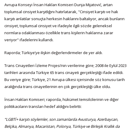
Avrupa Konseyi İnsan Hakları Komiseri Dunja Mijatović, artan
toplumsal cinsiyet karşıtlığını hatırlatarak, "Cinsiyet karşıtı ve hak
karşıtı anlatılar sonuçta herkesin haklarını baltalıyor, ancak bunların
cinsiyet, toplumsal cinsiyet ve ifadeyle ilgili sözde geleneksel
normlara odaklanması özellikle trans kişilerin haklarına zarar
veriyor" ifadelerini kullandı.
Raporda; Türkiye’ye ilişkin değerlendirmeler de yer aldı.
Trans Cinayetleri İzleme Projesi’nin verilerine göre; 2008 ile Eylül 2023
tarihleri arasında Türkiye 65 trans cinayeti gerçekleştiği ifade edildi.
Bu veriye göre; Türkiye, 21 Avrupa ülkesi içerisinde söz konusu tarih
aralığında trans cinayetlerinin en çok gerçekleştiği ülke oldu.
İnsan Hakları Komiseri; raporda, hükümet temsilcilerinin ve diğer
politikacıların transları hedef aldığını belirtti:
“LGBTİ+ karşıtı söylemler, son zamanlarda Avusturya, Azerbaycan,
Belçika, Almanya, Macaristan, Polonya, Türkiye ve Birleşik Krallık da