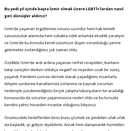
Bu yedi yıl içinde başta İzmir olmak üzere LGBTİ+’lardan nasıl
geri dönüşler aldınız?
İzmir’de yaşanan örgütlenme sorunu uzundur hem hak temelli
savunuculuk alanında hem sokakta ciddi anlamda eksiklik yaratıyor
ve İzmir’de bu konuda kendi üstümüze düşen sorumluluğu yerine
getirmekte zorlandığımız çok zaman oldu.
Özellikle İzmir’de ardı ardına yaşanan nefret cinayetleri, bunların
takip süreçleri derken oldukça negatif ve neşeden uzak bir süreç
yaşandı. Pandemi sonrası dernek olarak yaşadığımız insanlarla
iletişimi sürdürme kanallarında zorlanma ve kaynak sorunları
nedeniyle yürütemediğimiz birçok çalışma lubunyaların bir aradalığı
konusunda da sorunlar yaşanmasına neden oldu ve bu konuda
kendini yalnız hisseden insanlar olduğunu biliyoruz.
Önümüzdeki hedeflerden birisi bunu çözmek ve şimdiden ufak ufak
da başladık, iyi gidiyor diyebilirim. Ancak hem danışmanlık hizmetleri