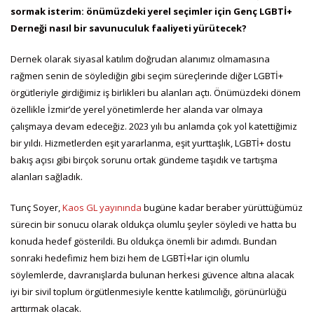
sormak isterim: önümüzdeki yerel seçimler için Genç LGBTİ+
Derneği nasıl bir savunuculuk faaliyeti yürütecek?
Dernek olarak siyasal katılım doğrudan alanımız olmamasına
rağmen senin de söylediğin gibi seçim süreçlerinde diğer LGBTİ+
örgütleriyle girdiğimiz iş birlikleri bu alanları açtı. Önümüzdeki dönem
özellikle İzmir’de yerel yönetimlerde her alanda var olmaya
çalışmaya devam edeceğiz. 2023 yılı bu anlamda çok yol katettiğimiz
bir yıldı. Hizmetlerden eşit yararlanma, eşit yurttaşlık, LGBTİ+ dostu
bakış açısı gibi birçok sorunu ortak gündeme taşıdık ve tartışma
alanları sağladık.
Tunç Soyer,
Kaos GL yayınında
bugüne kadar beraber yürüttüğümüz
sürecin bir sonucu olarak oldukça olumlu şeyler söyledi ve hatta bu
konuda hedef gösterildi. Bu oldukça önemli bir adımdı. Bundan
sonraki hedefimiz hem bizi hem de LGBTİ+lar için olumlu
söylemlerde, davranışlarda bulunan herkesi güvence altına alacak
iyi bir sivil toplum örgütlenmesiyle kentte katılımcılığı, görünürlüğü
arttırmak olacak.