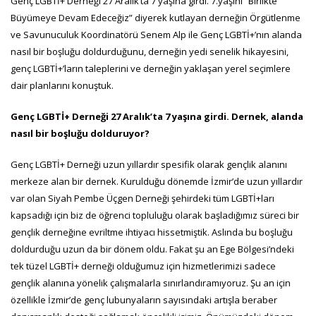
Genç LGBTİ+ Derneği 27 Aralık’ta 7 yaşına girdi. 7.yaşını “Birlikte
Büyümeye Devam Edeceğiz” diyerek kutlayan derneğin Örgütlenme
ve Savunuculuk Koordinatörü Senem Alp ile Genç LGBTİ+’nın alanda
nasıl bir boşluğu doldurduğunu, derneğin yedi senelik hikayesini,
genç LGBTİ+’ların taleplerini ve derneğin yaklaşan yerel seçimlere
dair planlarını konuştuk.
Genç LGBTİ+ Derneği 27 Aralık’ta 7 yaşına girdi. Dernek, alanda
nasıl bir boşluğu dolduruyor?
Genç LGBTİ+ Derneği uzun yıllardır spesifik olarak gençlik alanını
merkeze alan bir dernek. Kurulduğu dönemde İzmir’de uzun yıllardır
var olan Siyah Pembe Üçgen Derneği şehirdeki tüm LGBTİ+ları
kapsadığı için biz de öğrenci topluluğu olarak başladığımız süreci bir
gençlik derneğine evriltme ihtiyacı hissetmiştik. Aslında bu boşluğu
doldurduğu uzun da bir dönem oldu. Fakat şu an Ege Bölgesi’ndeki
tek tüzel LGBTİ+ derneği olduğumuz için hizmetlerimizi sadece
gençlik alanına yönelik çalışmalarla sınırlandıramıyoruz. Şu an için
özellikle İzmir’de genç lubunyaların sayısındaki artışla beraber