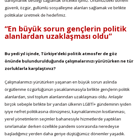
danışmanlık desteği sağlamak öncelikli işimiz. Önümüzdeki dönem
güvenli, özgür, gullümlü sosyalleşme alanları sağlamak ve birlikte
politikalar üretmek de hedefimiz.
“En büyük sorun gençlerin politik
alanlardan uzaklaşması oldu”
Bu yedi yıl içinde, Türkiye’deki politik atmosfer de göz
önünde bulundurulduğunda çalışmalarınızı yürütürken ne tür
zorluklarla karşılaştınız?
Çalışmalarımızı yürütürken yaşanan en büyük sorun aslında
örgütlenme özgürlüğünün yasaklanmasıyla birlikte gençlerin politik
alanlardan, sivil toplum alanlarından uzaklaşması oldu. Anlaşılır
birçok sebeple birlikte bir yandan ülkenin LGBTİ+ gündeminin iyiden
iyiye nefret politikasına dönüşmesi, kaynaklarımızın kısıtlanması,
yerel yönetimlerin seçimler bahanesiyle hizmetlerde yaptıkları
sınırlamalar derken özellikle pandemi sonrasında neredeyse
başladığımız yerden daha geriye düştüğümüz dönemler yaşadık.