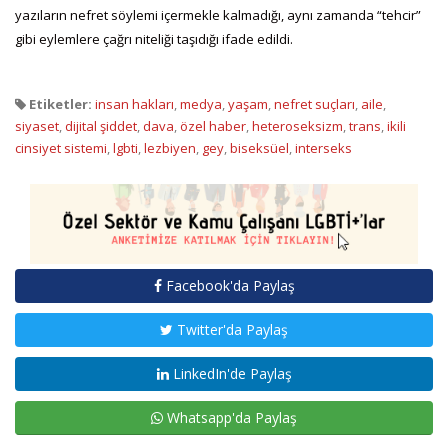
yazıların nefret söylemi içermekle kalmadığı, aynı zamanda “tehcir”
gibi eylemlere çağrı niteliği taşıdığı ifade edildi.
Etiketler:
insan hakları
,
medya
,
yaşam
,
nefret suçları
,
aile
,
siyaset
,
dijital şiddet
,
dava
,
özel haber
,
heteroseksizm
,
trans
,
ikili
cinsiyet sistemi
,
lgbti
,
lezbiyen
,
gey
,
biseksüel
,
interseks
Facebook'da Paylaş
Twitter'da Paylaş
LinkedIn'de Paylaş
Whatsapp'da Paylaş