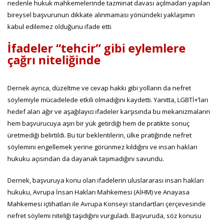
nedenle hukuk mahkemelerinde tazminat davası açılmadan yapılan
bireysel başvurunun dikkate alınmaması yönündeki yaklaşımın
kabul edilemez olduğunu ifade etti.
İfadeler “tehcir” gibi eylemlere
çağrı niteliğinde
Dernek ayrıca, düzeltme ve cevap hakkı gibi yolların da nefret
söylemiyle mücadelede etkili olmadığını kaydetti. Yanıtta, LGBTİ+’ları
hedef alan ağır ve aşağılayıcı ifadeler karşısında bu mekanizmaların
hem başvurucuya aşırı bir yük getirdiği hem de pratikte sonuç
üretmediği belirtildi. Bu tür beklentilerin, ülke pratiğinde nefret
söylemini engellemek yerine görünmez kıldığını ve insan hakları
hukuku açısından da dayanak taşımadığını savundu.
Dernek, başvuruya konu olan ifadelerin uluslararası insan hakları
hukuku, Avrupa İnsan Hakları Mahkemesi (AİHM) ve Anayasa
Mahkemesi içtihatları ile Avrupa Konseyi standartları çerçevesinde
nefret söylemi niteliği taşıdığını vurguladı. Başvuruda, söz konusu