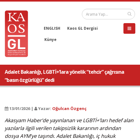
ENGLISH
Kaos GL Dergisi
Künye
Adalet Bakanlığı, LGBTİ+’lara yönelik “tehcir” çağrısına
“basın özgürlüğü” dedi
13/01/2026 |
Yazar:
Oğulcan Özgenç
Akasyam Haber’de yayınlanan ve LGBTİ+’ları hedef alan
yazılarla ilgili verilen takipsizlik kararının ardından
dosya AYM’ye taşındı. Adalet Bakanlığı, iç hukuk