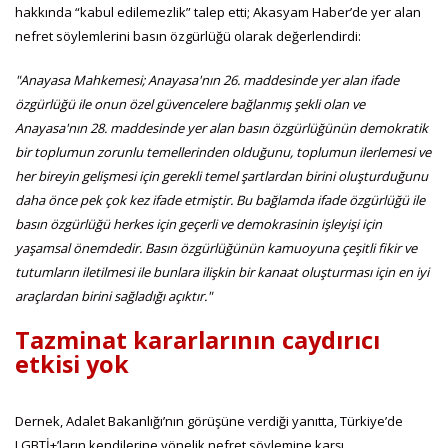
hakkında “kabul edilemezlik” talep etti; Akasyam Haber’de yer alan
nefret söylemlerini basın özgürlüğü olarak değerlendirdi:
"Anayasa Mahkemesi; Anayasa'nın 26. maddesinde yer alan ifade
özgürlüğü ile onun özel güvencelere bağlanmış şekli olan ve
Anayasa'nın 28. maddesinde yer alan basın özgürlüğünün demokratik
bir toplumun zorunlu temellerinden olduğunu, toplumun ilerlemesi ve
her bireyin gelişmesi için gerekli temel şartlardan birini oluşturduğunu
daha önce pek çok kez ifade etmiştir. Bu bağlamda ifade özgürlüğü ile
basın özgürlüğü herkes için geçerli ve demokrasinin işleyişi için
yaşamsal önemdedir. Basın özgürlüğünün kamuoyuna çeşitli fikir ve
tutumların iletilmesi ile bunlara ilişkin bir kanaat oluşturması için en iyi
araçlardan birini sağladığı açıktır."
Tazminat kararlarının caydırıcı
etkisi yok
Dernek, Adalet Bakanlığı’nın görüşüne verdiği yanıtta, Türkiye’de
LGBTİ+’ların kendilerine yönelik nefret söylemine karşı