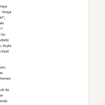
ıtmaya
, “Araya
k?”,
aki
?”.
k bu
sebebi
k, keşke
 basit
lunu
ar
n hemen
çok da
mın
inde.