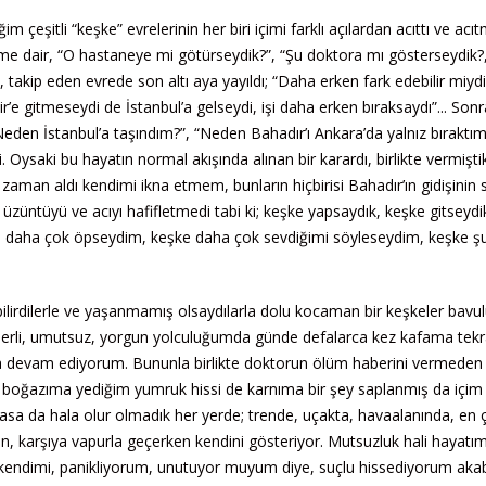
im çeşitli “keşke” evrelerinin her biri içimi farklı açılardan acıttı ve ac
eme dair, “O hastaneye mi götürseydik?”, “Şu doktora mı gösterseydik?
takip eden evrede son altı aya yayıldı; “Daha erken fark edebilir miydi
e gitmeseydi de İstanbul’a gelseydi, işi daha erken bıraksaydı”... Sonr
eden İstanbul’a taşındım?”, “Neden Bahadır’ı Ankara’da yalnız bıraktım
. Oysaki bu hayatın normal akışında alınan bir karardı, birlikte vermişti
 zaman aldı kendimi ikna etmem, bunların hiçbirisi Bahadır’ın gidişinin 
 üzüntüyü ve acıyı hafifletmedi tabi ki; keşke yapsaydık, keşke gitseydi
 daha çok öpseydim, keşke daha çok sevdiğimi söyleseydim, keşke şu
ilirdilerle ve yaşanmamış olsaydılarla dolu kocaman bir keşkeler bavu
erli, umutsuz, yorgun yolculuğumda günde defalarca kez kafama tekr
maya devam ediyorum. Bununla birlikte doktorun ölüm haberini vermede
da boğazıma yediğim yumruk hissi de karnıma bir şey saplanmış da içim
masa da hala olur olmadık her yerde; trende, uçakta, havaalanında, en 
en, karşıya vapurla geçerken kendini gösteriyor. Mutsuzluk hali hayatı
ndimi, panikliyorum, unutuyor muyum diye, suçlu hissediyorum akab