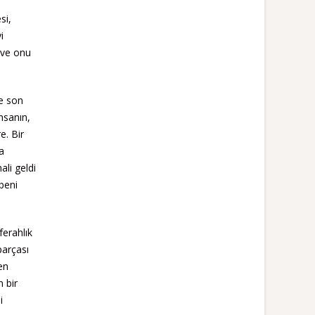
si,
i
 ve onu
de son
nsanın,
e. Bir
a
ali geldi
beni
erahlık
parçası
en
 bir
i