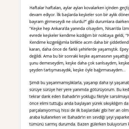
Haftalar haftaları, aylar ayları kovalarken içinden geçtiğ
devam ediyor. İlk başlarda keşkeler son bir aylık dön
bayram girmeseydi ne olurdu?” gibi durumlara dairken, 
“Keşke hep Ankara’da yanında olsaydım, Nisan’da İzmir’
evrede keşkeler kendime kızdığım bir noktaya geldi, “N
Kendime kızgınlığımla birlikte acım daha bir şiddetlendi
kararı, daha önce de farklı şehirlerde yaşamıştık. Epey
değildi. Ama bu bir sonraki keşke aşamasının yaşattığı
şunu demeseydim, keşke daha çok sarılsaydım, keşke
şeyden tartışmasaydık, keşke öyle bağırmasaydım…
Şimdi bu yaşanmamışlıklarla, yaşanıp daha iyi yaşanab
sürüye sürüye her yere yanımda götürüyorum. Bu ked
tekrar dank eden Bahadır’ın yokluğu fikriyle sarsıl
önce elimi tuttuğu anda başlayan yürek sıkışıklığım 
parçalanıyormuş hissi de ilk başlardaki gibi her an ol
araba kullanırken ve Bahadır’ın en sevdiği şeyi yapark
tümünü sarmış durumda. Bazen gülerken buluyorum ke