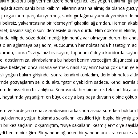
bakım doktoru bilgi vermek üzere beni üçüncü kez yoğun bakımın girişi
şladı acım; sanki birisi kalbimi ellerinin arasına almış da olanca gücüy
 iç organlarım parçalanıyormuş, sanki gırtlağıma yumruk yemişim de n
 belirsiz, yalvarırcasına bir “demeyin” çıkabildi ağzımdan. Hemen akab
sef, başınız sağ olsun” demesiyle dünya durdu. Elim doktorun elinde,
slında bilip de söze dökülmediği için henüz var olmayan durum bir and
şte o an ağlamaya başladım, vücudumun her noktasında hissettiğim acı
umda, sonra “sizi yalnız bırakayım, toparlanın” deyip koridorda kaybol
e, dostlarımıza, akrabalarına bu haberi benim vereceğim düşüncesi sa
t diye bekleyen onca insana vermek, nasıl söylenir? Bana çok uzun gele
ı yoğun bakım girişinde, sonra kendimi topladım, derin bir nefes aldı
e gözyaşlarım sel oldu aktı, “gitti” diyebildim sadece. Kendi acımla bi
mde hissettim bir anlığına. Sonrasında her birine tek tek sarıldıkça acı
a, hayatımda yaşadığım en büyük acıyla baş başa duvarın dibine çöküp
nnem ve kardeşim cenaze arabasının arkasında araba sürerken buldum 
klarında yoğun bakımda sakallarını kestikleri için başka biriymiş gib
 bir kez saçlarını okşamıştım, “Niye sakallarını kesmişler?” diye sayıkl
di benim biriciğim. Bir yandan ağlarken bir yandan ara sıra cenaze ar