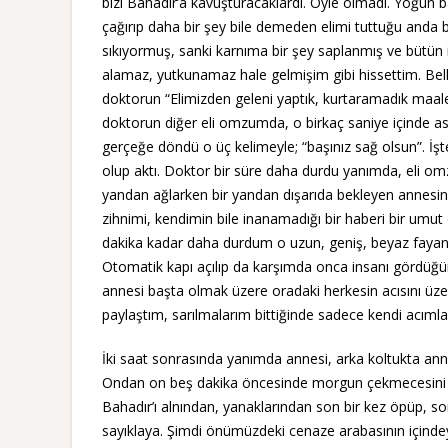
bizi Bahadır’a kavuşturacaklardı. Öyle olmadı. Yoğun 
çağırıp daha bir şey bile demeden elimi tuttuğu anda ba
sıkıyormuş, sanki karnıma bir şey saplanmış ve bütün
alamaz, yutkunamaz hale gelmişim gibi hissettim. Belli
doktorun “Elimizden geleni yaptık, kurtaramadık maale
doktorun diğer eli omzumda, o birkaç saniye içinde a
gerçeğe döndü o üç kelimeyle; “başınız sağ olsun”. İ
olup aktı. Doktor bir süre daha durdu yanımda, eli omz
yandan ağlarken bir yandan dışarıda bekleyen annesin
zihnimi, kendimin bile inanamadığı bir haberi bir umu
dakika kadar daha durdum o uzun, geniş, beyaz fayansl
Otomatik kapı açılıp da karşımda onca insanı gördüğümd
annesi başta olmak üzere oradaki herkesin acısını üzeri
paylaştım, sarılmalarım bittiğinde sadece kendi acıml
İki saat sonrasında yanımda annesi, arka koltukta a
Ondan on beş dakika öncesinde morgun çekmecesini açtı
Bahadır’ı alnından, yanaklarından son bir kez öpüp, son
sayıklaya. Şimdi önümüzdeki cenaze arabasının içindey