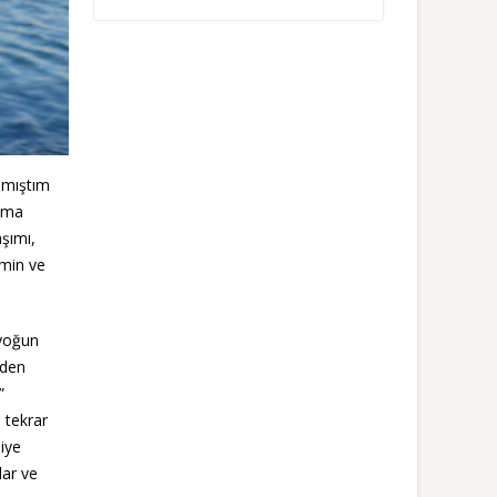
lamıştım
şıma
şımı,
imin ve
 yoğun
nden
”
 tekrar
iye
lar ve