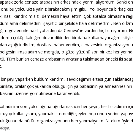
yaparak zorla cenaze arabasının arkasındaki yerimi alıyordum. Sanki o
onu bu yolculukta yalnız bırakacakmışım gibi… Yol boyunca birkaç ke
ek, nasıl kandırdım sizi, demesini hayal ettim. Çok aptalca olmasına r
üm ama delirmedim -şaşırtıcı bir şekilde hala delirmedim-. Ben o İzm
ğim gözlerimle nasıl yol aldım da Cemevi’ne vardım hiç bilmiyorum. 
idorda çöküp kaldığım duvar dibinden bir daha kalkamayacağımı söyle
arı aşağı indirdim, dostlara haber verdim, cenazesinin organizasyonu 
 belgesini imzaladım ve morgda, o güzel yüzünü son bir kez her yerin
ü. Tüm bunları cenaze arabasının arkasına takılmadan önceki iki saat
.
n bir şeyi yaparken buldum kendimi; sevdiceğimin ertesi gün saklanacağ
birlikte, oralar çok yukarıda olduğu için ya babasının ya anneannesinin
basının üzerine gömülmesine karar verdik.
ahadır’ımı son yolculuğuna uğurlamak için her şeyin, her bir adımın iç
l koruyup kolladıysam, yapmak istemediği şeyleri hep onun yerine yaptı
yolculuğunun da bütün organizasyonunu ben yapmalıydım. Nitekim öyle 
ıkışa.