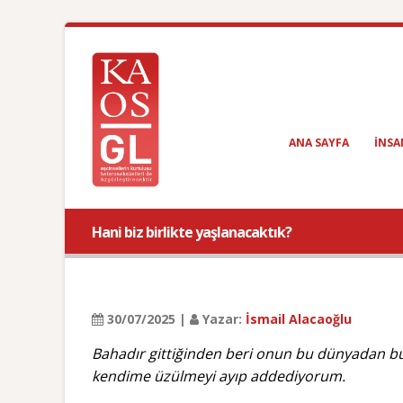
ANA SAYFA
INSA
Hani biz birlikte yaşlanacaktık?
30/07/2025 |
Yazar:
İsmail Alacaoğlu
Bahadır gittiğinden beri onun bu dünyadan bu k
kendime üzülmeyi ayıp addediyorum.