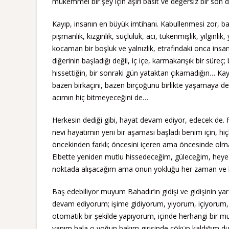
mükemmel bir şey için aşırı basit ve değersiz bir son d
Kayıp, insanın en büyük imtihanı. Kabullenmesi zor, 
pişmanlık, kızgınlık, suçluluk, acı, tükenmişlik, yılgı
kocaman bir boşluk ve yalnızlık, etrafındaki onca insana
diğerinin başladığı değil, iç içe, karmakarışık bir süreç
hissettiğin, bir sonraki gün yataktan çıkamadığın… K
bazen birkaçını, bazen birçoğunu birlikte yaşamaya 
acımın hiç bitmeyeceğini de…
Herkesin dediği gibi, hayat devam ediyor, edecek de.
nevi hayatımın yeni bir aşaması başladı benim için, hiç
öncekinden farklı; öncesini içeren ama öncesinde olma
Elbette yeniden mutlu hissedeceğim, güleceğim, heyecan
noktada alışacağım ama onun yokluğu her zaman ve he
Baş edebiliyor muyum Bahadır’ın gidişi ve gidişinin 
devam ediyorum; işime gidiyorum, yiyorum, içiyorum,
otomatik bir şekilde yapıyorum, içinde herhangi bir mut
yanım hala o yoğun bakım girişinde çöküp kaldığım du