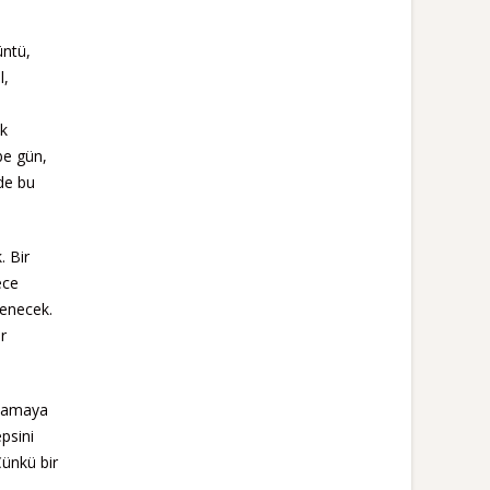
üntü,
l,
uk
be gün,
de bu
. Bir
ece
lenecek.
r
aşamaya
psini
Çünkü bir