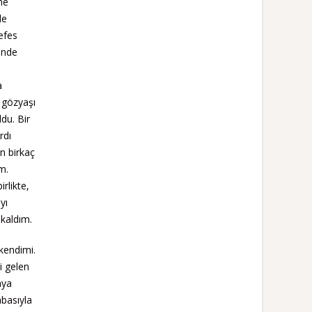
ne
le
efes
inde
a
 gözyaşı
du. Bir
rdı
n birkaç
m.
rlikte,
yı
 kaldım.
kendimi.
i gelen
aya
abasıyla