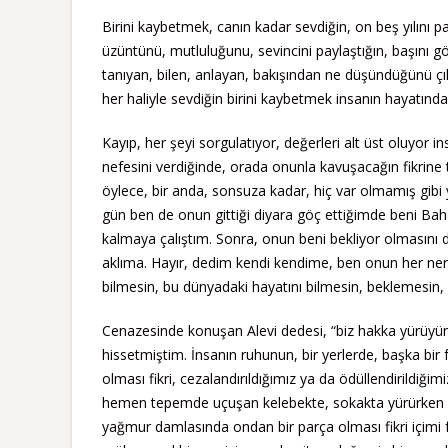
Birini kaybetmek, canın kadar sevdiğin, on beş yılını pa
üzüntünü, mutluluğunu, sevincini paylaştığın, başını g
tanıyan, bilen, anlayan, bakışından ne düşündüğünü çı
her haliyle sevdiğin birini kaybetmek insanın hayatınd
Kayıp, her şeyi sorgulatıyor, değerleri alt üst oluyor i
nefesini verdiğinde, orada onunla kavuşacağın fikrine 
öylece, bir anda, sonsuza kadar, hiç var olmamış gibi y
gün ben de onun gittiği diyara göç ettiğimde beni Baha
kalmaya çalıştım. Sonra, onun beni bekliyor olmasını d
aklıma. Hayır, dedim kendi kendime, ben onun her nere
bilmesin, bu dünyadaki hayatını bilmesin, beklemesin, 
Cenazesinde konuşan Alevi dedesi, “biz hakka yürüyün
hissetmiştim. İnsanın ruhunun, bir yerlerde, başka bi
olması fikri, cezalandırıldığımız ya da ödüllendirildiğ
hemen tepemde uçuşan kelebekte, sokakta yürürken ka
yağmur damlasında ondan bir parça olması fikri içimi 