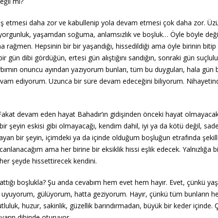
eğil mi?
baş etmesi daha zor ve kabullenip yola devam etmesi çok daha zor. Üz
nlık, yorgunluk, yaşamdan soğuma, anlamsızlık ve boşluk… Öyle böyle deği
 rağmen. Hepsinin bir bir yaşandığı, hissedildiği ama öyle birinin bitip
; bir gün dibi gördüğün, ertesi gün alıştığını sandığın, sonraki gün suçlul
aybımın onuncu ayından yazıyorum bunları, tüm bu duyguları, hala gün 
devam ediyorum. Uzunca bir süre devam edeceğini biliyorum. Nihayetin
 Fakat devam eden hayat Bahadır’ın gidişinden önceki hayat olmayacak
bir şeyin eskisi gibi olmayacağı, kendim dahil, iyi ya da kötü değil, sad
yan bir şeyin, içimdeki ya da içinde olduğum boşluğun etrafında şekil
lanacağım ama her birine bir eksiklik hissi eşlik edecek. Yalnızlığa bi
r şeyde hissettirecek kendini.
yarattığı boşlukla? Şu anda cevabım hem evet hem hayır. Evet, çünkü y
 uyuyorum, gülüyorum, hatta geziyorum. Hayır, çünkü tüm bunların he
luluk, huzur, sakinlik, güzellik barındırmadan, büyük bir keder içinde. 
varın dibinde oturuyor.