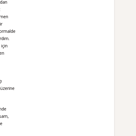
ndan
z
ağmen
ir
Normalde
rdim.
için
den
ı
 üzerine
inde
ysam,
de