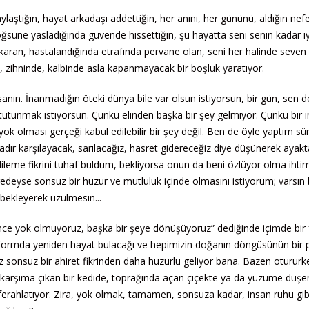
ylaştığın, hayat arkadaşı addettiğin, her anını, her gününü, aldığın nefe
öğsüne yasladığında güvende hissettiğin, şu hayatta seni senin kadar iy
karan, hastalandığında etrafında pervane olan, seni her halinde seven
a, zihninde, kalbinde asla kapanmayacak bir boşluk yaratıyor.
nsanın. İnanmadığın öteki dünya bile var olsun istiyorsun, bir gün, sen 
tutunmak istiyorsun. Çünkü elinden başka bir şey gelmiyor. Çünkü bir i
ok olması gerçeği kabul edilebilir bir şey değil. Ben de öyle yaptım sür
dır karşılayacak, sarılacağız, hasret gidereceğiz diye düşünerek ayakt
ileme fikrini tuhaf buldum, bekliyorsa onun da beni özlüyor olma ihtim
deyse sonsuz bir huzur ve mutluluk içinde olmasını istiyorum; varsın 
bekleyerek üzülmesin...
ce yok olmuyoruz, başka bir şeye dönüşüyoruz” dediğinde içimde bir f
r formda yeniden hayat bulacağı ve hepimizin doğanın döngüsünün bir 
imiz sonsuz bir ahiret fikrinden daha huzurlu geliyor bana. Bazen otururk
rşıma çıkan bir kedide, toprağında açan çiçekte ya da yüzüme düşen
ferahlatıyor. Zira, yok olmak, tamamen, sonsuza kadar, insan ruhu gib