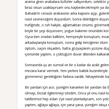
arama giren arabalara küfürler sallıyordum, selektör 
biraz olsun uzaklaşırsam onu kaybedecekmişim ya da 
Bahadır’ın cenaze arabasının arka kapısını açıp, güler
nasıl sevineceğimi düşündüm. Sonra delirdiğimi düşünd
trafiğinde, o ruh haliyle, ağlamaktan önümü göremedi
böyle bir şeyi düşünsem, yoğun bakımın önündeki kor
Oysa ben oradan kalktım, hemşireyle konuştum, insanl
arkadaşlarıyla konuştum, sonra gidip biriciğimin ölüm
öptüm, saçını okşadım, hatta gözyaşlarım yüzüne düşt
içerisinde yaptım, o çöktüğüm duvar dibinden kalkarak
Sonrasında şu an sürreal ve bir o kadar da acıklı gele
mezara karar vermek. Yeni yerlere baktık kuzenleriyle 
gömmemiz gerektiğinin farkına vardık. Nihayetinde ba
Bir yandan için acır, yüreğim kanarken bir yandan da B
olmayı, bizzat ilgilenmeyi istedim. Onca yıl onu nası
tatillerimizi hep a’dan z’ye nasıl planladıysam, son 
yaptım, ağlaya ağlaya, için yana yana, yüreğim sıkışa s