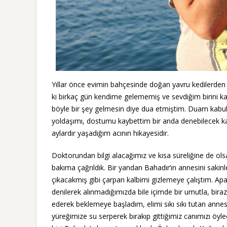
Yıllar önce evimin bahçesinde doğan yavru kedilerden b
ki birkaç gün kendime gelememiş ve sevdiğim birini 
böyle bir şey gelmesin diye dua etmiştim. Duam kabul 
yoldaşımı, dostumu kaybettim bir anda denebilecek kad
aylardır yaşadığım acının hikayesidir.
Doktorundan bilgi alacağımız ve kısa süreliğine de ols
bakıma çağrıldık. Bir yandan Bahadır’ın annesini sakinl
çıkacakmış gibi çarpan kalbimi gizlemeye çalıştım. Ap
denilerek alınmadığımızda bile içimde bir umutla, bir
ederek beklemeye başladım, elimi sıkı sıkı tutan annes
yüreğimize su serperek bırakıp gittiğimiz canımızı öyl