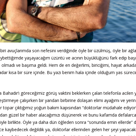
iri avuçlarımda son nefesini verdiğinde öyle bir üzülmüş, öyle bir ağ
kaybettiğimde yaşayacağım üzüntü ve acının büyüklüğünü fark edip ba
olmadı ve başıma geldi. Hem de en değerlimi, biriciğimi, hayat arkada
ar kısa bir süre içinde. Bu yazı benim hala içinde olduğum yas sürec
a Bahadır’ı göreceğimiz görüş vaktini beklerken çalan telefonla acilen
eştirmeye çalışırken bir yandan birbirine dolaşan elimi ayağımı ve yeri
ar topar çıktığımız yoğun bakım kapısından “doktorlar müdahale ediyor
azdan güzel bir haber alacağımızı düşünerek ve bunu kafamda defalarca
iyle birlikte. Öyle ya daha dün öğleden sonra “sonunda emin ellerde” d
ece kaybedecek değildik ya, doktorlar ellerinden gelen her şeyi yapacak