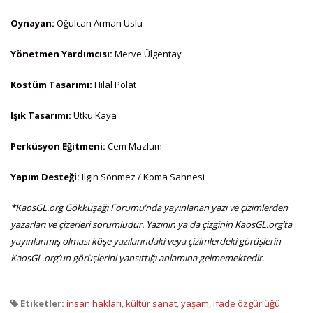
Oynayan:
Oğulcan Arman Uslu
Yönetmen Yardımcısı:
Merve Ülgentay
Kostüm Tasarımı:
Hilal Polat
Işık Tasarımı:
Utku Kaya
Perküsyon Eğitmeni:
Cem Mazlum
Yapım Desteği:
Ilgın Sönmez / Koma Sahnesi
*KaosGL.org Gökkuşağı Forumu’nda yayınlanan yazı ve çizimlerden
yazarları ve çizerleri sorumludur. Yazının ya da çizginin KaosGL.org’ta
yayınlanmış olması köşe yazılarındaki veya çizimlerdeki görüşlerin
KaosGL.org’un görüşlerini yansıttığı anlamına gelmemektedir.
Etiketler:
insan hakları
,
kültür sanat
,
yaşam
,
ifade özgürlüğü