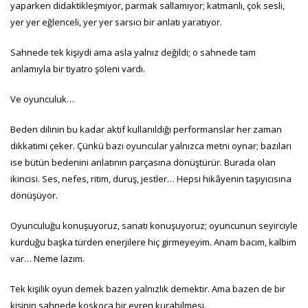
yaparken didaktikleşmiyor, parmak sallamıyor; katmanlı, çok sesli,
yer yer eğlenceli, yer yer sarsıcı bir anlatı yaratıyor.
Sahnede tek kişiydi ama asla yalnız değildi; o sahnede tam
anlamıyla bir tiyatro şöleni vardı.
Ve oyunculuk…
Beden dilinin bu kadar aktif kullanıldığı performanslar her zaman
dikkatimi çeker. Çünkü bazı oyuncular yalnızca metni oynar; bazıları
ise bütün bedenini anlatının parçasına dönüştürür. Burada olan
ikincisi. Ses, nefes, ritim, duruş, jestler… Hepsi hikâyenin taşıyıcısına
dönüşüyor.
Oyunculuğu konuşuyoruz, sanatı konuşuyoruz; oyuncunun seyirciyle
kurduğu başka türden enerjilere hiç girmeyeyim. Anam bacım, kalbim
var… Neme lazım.
Tek kişilik oyun demek bazen yalnızlık demektir. Ama bazen de bir
kişinin sahnede koskoca bir evren kurabilmesi.