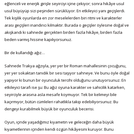
eğlenceli ve enerjik girişle seyirciyi içine çekiyor; sonra hikâye usul
usul büyüyüp sizi peşinden sürüklüyor. En etkileyici yanı geçişlerdi.
Tek kişilik oyunlarda en zor meselelerden biri ritmi ve karakterler
arası geçişleri inandırıcı kılmaktır. Burada o geçişler öylesine doğal ve
akışkandı ki sahnede gerçekten birden fazla hikâye, birden fazla
beden varmış hissine kapılıyorsunuz.
Bir de kullandığı ağız…
Sahnede Trakya ağzıyla, yer yer bir Roman mahallesinin çocuğunu,
yer yer sokaktan tanıdık bir sesi taşıyor sahneye. Ve bunu öyle doğal
yapıyor ki bunun bir oyunculuk tercihi olduğunu unutuyorsunuz. En
etkileyici tarafı ise şu: Bu ağız oyuna karakter ve sahicilik katarken,
seyirciyle arasına asla mesafe koymuyor. Tek bir kelimeyi bile
kaçırmıyor, bütün cümleleri rahatlıkla takip edebiliyorsunuz. Bu
dengeyi kurabilmek büyük bir oyunculuk becerisi.
Oyun, içinde yaşadığımız kıyametin ve geleceğin daha büyük
kıyametlerinin içinden kendi özgün hikâyesini kuruyor. Bunu