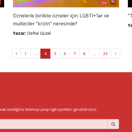
Öznelerle birlikte özneler için: LGBTİ+’lar ve
“
mülteciler “krizin” neresinde?
Y
Yazar:
Defne Güzel
1
...
4
5
6
7
8
...
33
istediğiniz kelimeyi yazıp ilgili içerikleri görebilirsiniz.