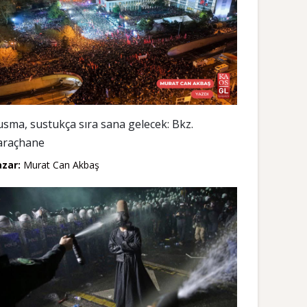
usma, sustukça sıra sana gelecek: Bkz.
araçhane
azar:
Murat Can Akbaş