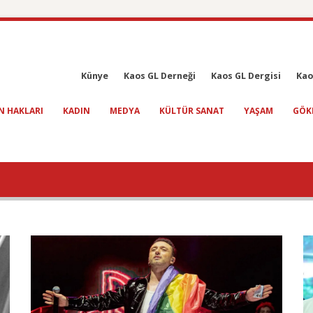
Künye
Kaos GL Derneği
Kaos GL Dergisi
Kao
N HAKLARI
KADIN
MEDYA
KÜLTÜR SANAT
YAŞAM
GÖK