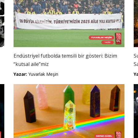
Endüstriyel futbolda temsili bir gösteri: Bizim
S
“kutsal aile”miz
S
Yazar:
Yuvarlak Meşin
Y