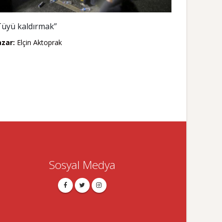
Tüyü kaldırmak”
azar:
Elçin Aktoprak
Sosyal Medya