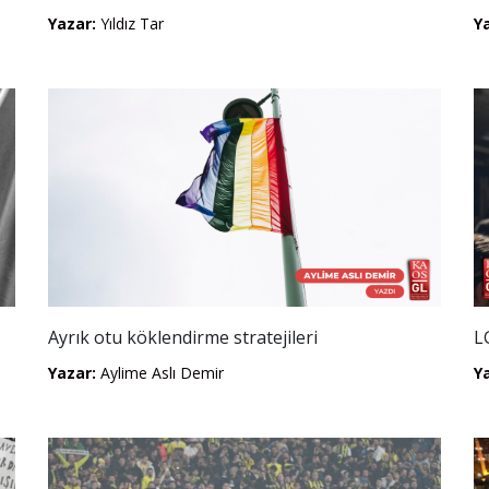
Yazar:
Yıldız Tar
Y
Ayrık otu köklendirme stratejileri
L
Yazar:
Aylime Aslı Demir
Y