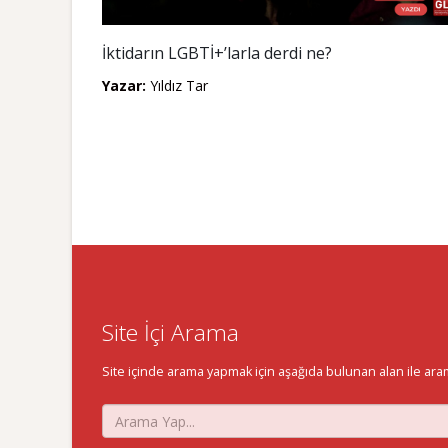
İktidarın LGBTİ+’larla derdi ne?
Yazar:
Yıldız Tar
Site İçi Arama
Site içinde arama yapmak için aşağıda bulunan alan ile aramak 