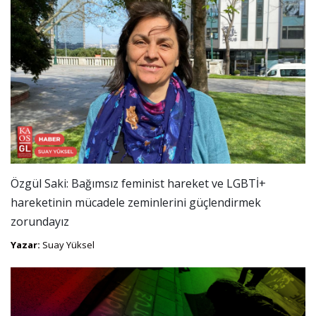
Özgül Saki: Bağımsız feminist hareket ve LGBTİ+
hareketinin mücadele zeminlerini güçlendirmek
zorundayız
Yazar:
Suay Yüksel