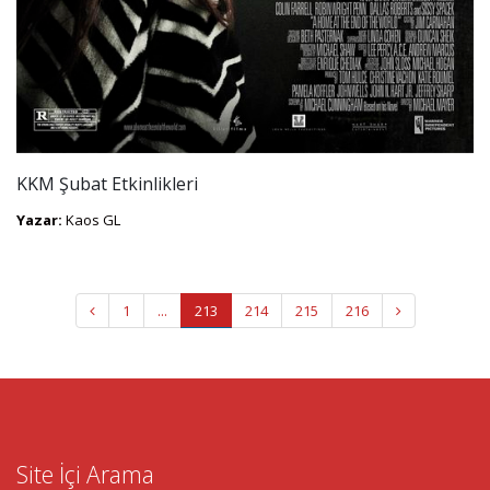
KKM Şubat Etkinlikleri
Yazar:
Kaos GL
1
...
213
214
215
216
Site İçi Arama