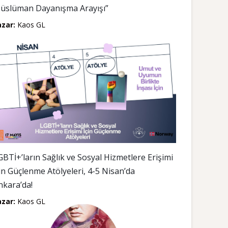
üslüman Dayanışma Arayışı”
azar:
Kaos GL
GBTİ+’ların Sağlık ve Sosyal Hizmetlere Erişimi
çin Güçlenme Atölyeleri, 4-5 Nisan’da
nkara’da!
azar:
Kaos GL