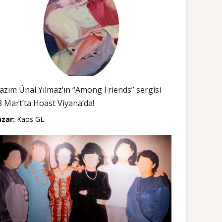
azım Ünal Yılmaz’ın “Among Friends” sergisi
3 Mart’ta Hoast Viyana’da!
azar:
Kaos GL