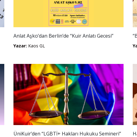
Anlat Aşko’dan Berlin’de “Kuir Anlatı Gecesi”
“
Yazar:
Kaos GL
Y
ÜniKuir’den “LGBTİ+ Hakları Hukuku Semineri”
H