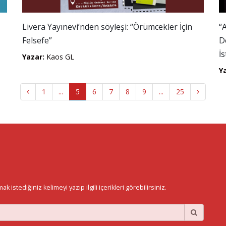
Livera Yayınevi’nden söyleşi: “Örümcekler İçin
“
Felsefe”
D
İ
Yazar:
Kaos GL
Y
1
...
5
6
7
8
9
...
25
istediğiniz kelimeyi yazıp ilgili içerikleri görebilirsiniz.