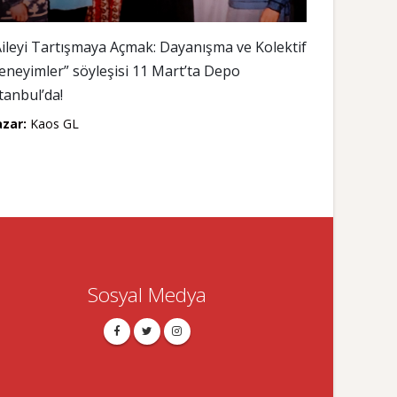
Aileyi Tartışmaya Açmak: Dayanışma ve Kolektif
eneyimler” söyleşisi 11 Mart’ta Depo
stanbul’da!
azar:
Kaos GL
Sosyal Medya