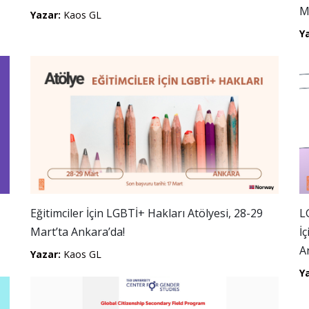
M
Yazar:
Kaos GL
Y
Eğitimciler İçin LGBTİ+ Hakları Atölyesi, 28-29
L
Mart’ta Ankara’da!
İ
A
Yazar:
Kaos GL
Y