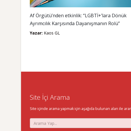
Af Örgütü’nden etkinlik: “LGBTİ+’lara Dönük
Ayrımcılık Karşısında Dayanışmanın Rolü”
Yazar:
Kaos GL
Site İçi Arama
Site içinde arama yapmak için aşağıda bulunan alan ile aramak 