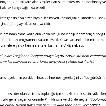
nınmıyor. Bunu dikkate alan Yeşiller Partisi, manifestosuna nonbinary ve
mi olarak tanıyacağını da ekledi.
 kategorisinin yalnızca biyolojik cinsiyeti kapsadığını hükmeden Yüksek
inde görüş ayrılıkları ortaya çıktı.
n ardından trans kadınların kadın olduğuna inanıp inanmadığını sorgu
 4’ün Today programına kararın “Eşitlik Yasası açısından bir miktar netl
lünmelere ya da tanımlara takılı kalmamak,” diye ekledi.
yalı olarak sağlanabileceğini ortaya koydu. Sorun şu: hem kadınlar
arını karşılayacak ve onurlarını koruyacak şekilde nasıl erişim
artisi üyelerinin partiden ihraç edilmemesi gerektiğini ve “bu görüşü i
e eş lider olan ve trans topluluğu için sürekli olarak sesini yükselte
en yılki genel seçim öncesinde PinkNews’e verdiği demeçte,
“Toplumda
adın olarak benim haklarımı hiçbir şekilde tehdit etmiyor”
demişti.