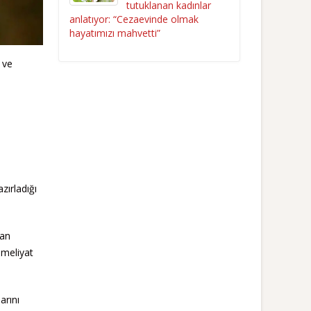
tutuklanan kadınlar
anlatıyor: “Cezaevinde olmak
hayatımızı mahvetti”
 ve
zırladığı
lan
ameliyat
arını