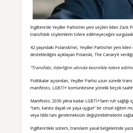
İngiltere’de Yeşiller Partisi’nin yeni seçilen lideri Zac
transfobik söylemlerin tolere edilmeyeceğini vurguladı
42 yaşındaki Polanski’nin, Yeşiller Partisi’nin yeni lid
desteklediğini açıklayan Polanski, The Canary’e verdiği
“Transfobi, liderliğim altında kesinlikle tolere edil
Politikalar açısından, Yeşiller Partisi uzun süredir tra
manifesto, LGBTİ+ komünitesine yönelik birçok taahhü
Manifesto; 2030 yılına kadar LGBTİ+’ların ruh sağlığı iç
“tam, kanıta dayalı ve yaşa uygun” bir cinsel eğitim mü
veya tıbbi tanı gerekmeksizin değiştirebilmelerini sağ
İngiltere’deki sistem, transların yasal belgelerinde yazan