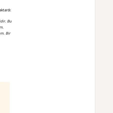
ktardı:
dir.
Bu
um.
um. Bir