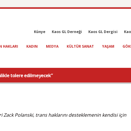
Künye
Kaos GL Derneği
Kaos GL Dergisi
Kao
N HAKLARI
KADIN
MEDYA
KÜLTÜR SANAT
YAŞAM
GÖK
inlikle tolere edilmeyecek”
deri Zack Polanski, trans haklarını desteklemenin kendisi için