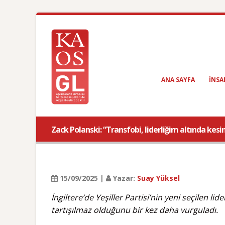
ANA SAYFA
INSA
Zack Polanski: “Transfobi, liderliğim altında kes
15/09/2025 |
Yazar:
Suay Yüksel
İngiltere’de Yeşiller Partisi’nin yeni seçilen li
tartışılmaz olduğunu bir kez daha vurguladı.