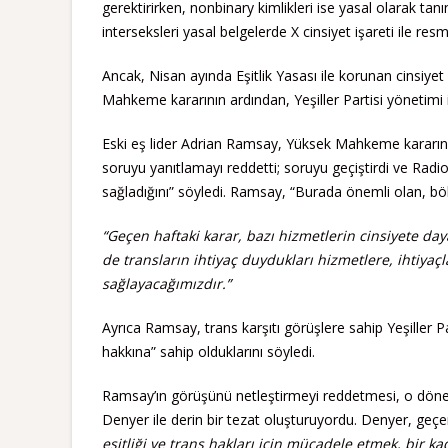
gerektirirken, nonbinary kimlikleri ise yasal olarak ta
interseksleri yasal belgelerde X cinsiyet işareti ile res
Ancak, Nisan ayında Eşitlik Yasası ile korunan cinsiyet
Mahkeme kararının ardından, Yeşiller Partisi yönetimi iç
Eski eş lider Adrian Ramsay, Yüksek Mahkeme kararını
soruyu yanıtlamayı reddetti; soruyu geçiştirdi ve Radio
sağladığını” söyledi. Ramsay, “Burada önemli olan, bö
“Geçen haftaki karar, bazı hizmetlerin cinsiyete da
de transların ihtiyaç duydukları hizmetlere, ihtiyaçl
sağlayacağımızdır.”
Ayrıca Ramsay, trans karşıtı görüşlere sahip Yeşiller P
hakkına” sahip olduklarını söyledi.
Ramsay’ın görüşünü netleştirmeyi reddetmesi, o dönemd
Denyer ile derin bir tezat oluşturuyordu. Denyer, geç
eşitliği ve trans hakları için mücadele etmek, bir k