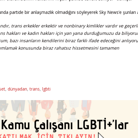
da partide bir anlaşmazlık olmadığını söyleyerek Sky News’e şunları a
dındır, trans erkekler erkektir ve nonbinary kimlikler vardır ve geçerli
rans hakları ve kadın hakları için yan yana durduğumuzu da biliyor
, bazı insanların kendilerini biraz farklı ifade edeceğini anlıyor
 tanımlamak konusunda biraz rahatsız hissetmesini tamamen
set
,
dünyadan
,
trans
,
lgbti