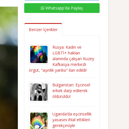
Whatsapp'da Paylaş
Benzer İçerikler
Rusya: Kadın ve
LGBTİ+ hakları
alanında çalışan Kuzey
Kafkasya merkezli
örgüt, “aşırılık yanlısı” ilan edildi!
Bulgaristan: Eşcinsel
erkek darp edilerek
öldürüldü!
Uganda’da eşcinsellik
yasasını ihlal ettikleri
gerekçesiyle