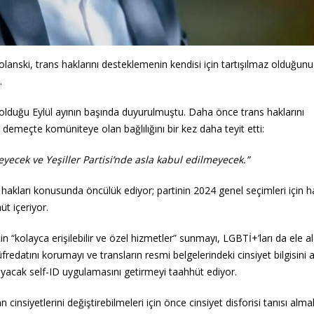
k Polanski, trans haklarını desteklemenin kendisi için tartışılmaz olduğunu
.
eri olduğu Eylül ayının başında duyurulmuştu. Daha önce trans haklarını
 demeçte komüniteye olan bağlılığını bir kez daha teyit etti:
meyecek ve Yeşiller Partisi’nde asla kabul edilmeyecek.”
ns hakları konusunda öncülük ediyor; partinin 2024 genel seçimleri için ha
t içeriyor.
in “kolayca erişilebilir ve özel hizmetler” sunmayı, LGBTİ+’ları da ele a
fredatını korumayı ve transların resmi belgelerindeki cinsiyet bilgisini 
layacak self-ID uygulamasını getirmeyi taahhüt ediyor.
 cinsiyetlerini değiştirebilmeleri için önce cinsiyet disforisi tanısı almal