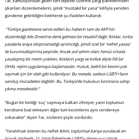
Tar, kamuoyundan gelen sert tepkiler üzerine yargı paketlerinden
çıkarılan düzenlemelerin, şimdi “müstakil bir yasa” kılıfıyla yeniden
gündeme getirildiğini belirterek şu ifadeleri kullandı:
“Türkiye gazetesine servis edilen bu haberin tam da AKP’nin
düzenlediği Aile Zirvesi’ne denk gelmesi bir tesadüf değil. İktidar, torba
yasalarla araya sıkıştıramadığı ayrımcılığı, şimdi özel bir 'nefret yasası'
ile kurumsallaştırma peşinde. Ancak asıl vahim olan; henüz ortada
yasalaşmış bir metin yokken, iktidarın yargı ve kolluk eliyle fiili bir
OHAL rejimi uygulamaya başlamasıdır. Hukuk, belirli bir kesimi yok
saymak için bir silah gibi kullanılıyor. Bu mesele, sadece LGBTİ+’ların
varoluş mücadelesi değildir. Bu, Türkiye’de hukukun kırıntısına sahip
çıkma meselesidir.”
“Bugün bir kimliği 'suç' saymaya kalkan zihniyet, yarın toplumun
kendisine biat etmeyen diğer tüm kesimlerini aynı cendereye
sokacaktır” diyen Tar, sözlerini şöyle sürdürdü:
“Yaratılmak istenen bu nefret iklimi, toplumsal barışa vurulacak en
büyük darbedir. 11. Yargı Paketi’nde LGBTİ+ olmayı suç olarak