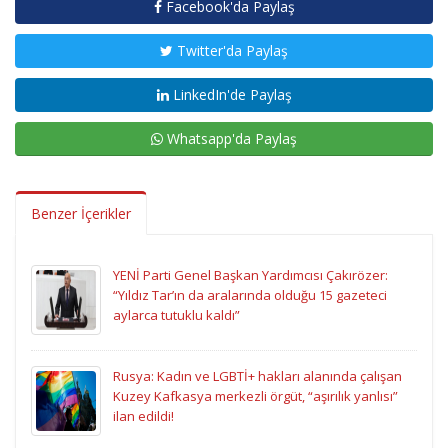
Facebook'da Paylaş
Twitter'da Paylaş
LinkedIn'de Paylaş
Whatsapp'da Paylaş
Benzer İçerikler
YENİ Parti Genel Başkan Yardımcısı Çakırözer:
“Yıldız Tar’ın da aralarında olduğu 15 gazeteci
aylarca tutuklu kaldı”
Rusya: Kadın ve LGBTİ+ hakları alanında çalışan
Kuzey Kafkasya merkezli örgüt, “aşırılık yanlısı”
ilan edildi!