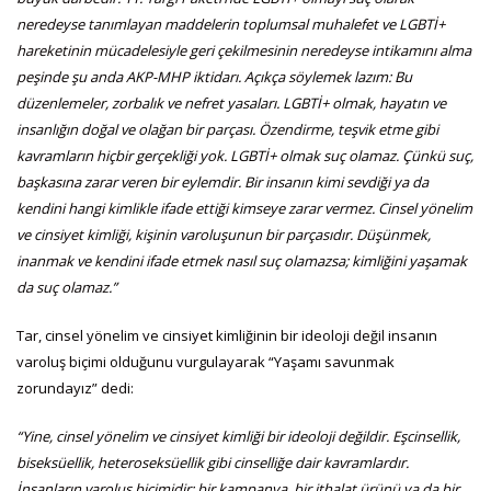
neredeyse tanımlayan maddelerin toplumsal muhalefet ve LGBTİ+
hareketinin mücadelesiyle geri çekilmesinin neredeyse intikamını alma
peşinde şu anda AKP-MHP iktidarı. Açıkça söylemek lazım: Bu
düzenlemeler, zorbalık ve nefret yasaları. LGBTİ+ olmak, hayatın ve
insanlığın doğal ve olağan bir parçası. Özendirme, teşvik etme gibi
kavramların hiçbir gerçekliği yok. LGBTİ+ olmak suç olamaz. Çünkü suç,
başkasına zarar veren bir eylemdir. Bir insanın kimi sevdiği ya da
kendini hangi kimlikle ifade ettiği kimseye zarar vermez. Cinsel yönelim
ve cinsiyet kimliği, kişinin varoluşunun bir parçasıdır. Düşünmek,
inanmak ve kendini ifade etmek nasıl suç olamazsa; kimliğini yaşamak
da suç olamaz.”
Tar, cinsel yönelim ve cinsiyet kimliğinin bir ideoloji değil insanın
varoluş biçimi olduğunu vurgulayarak “Yaşamı savunmak
zorundayız” dedi:
“Yine, cinsel yönelim ve cinsiyet kimliği bir ideoloji değildir. Eşcinsellik,
biseksüellik, heteroseksüellik gibi cinselliğe dair kavramlardır.
İnsanların varoluş biçimidir; bir kampanya, bir ithalat ürünü ya da bir