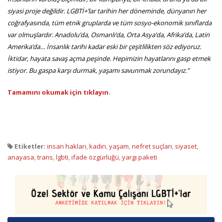
siyasi proje değildir. LGBTİ+’lar tarihin her döneminde, dünyanın her
coğrafyasında, tüm etnik gruplarda ve tüm sosyo-ekonomik sınıflarda
var olmuşlardır. Anadolu’da, Osmanlı’da, Orta Asya’da, Afrika’da, Latin
Amerika’da… İnsanlık tarihi kadar eski bir çeşitlilikten söz ediyoruz.
İktidar, hayata savaş açma peşinde. Hepimizin hayatlarını gasp etmek
istiyor. Bu gaspa karşı durmak, yaşamı savunmak zorundayız.”
Tamamını okumak için tıklayın.
Etiketler:
insan hakları
,
kadın
,
yaşam
,
nefret suçları
,
siyaset
,
anayasa
,
trans
,
lgbti
,
ifade özgürlüğü
,
yargı paketi