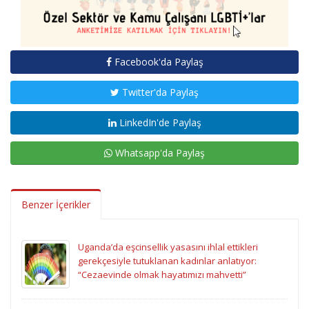
Facebook'da Paylaş
Twitter'da Paylaş
LinkedIn'de Paylaş
Whatsapp'da Paylaş
Benzer İçerikler
Uganda’da eşcinsellik yasasını ihlal ettikleri
gerekçesiyle tutuklanan kadınlar anlatıyor:
“Cezaevinde olmak hayatımızı mahvetti”