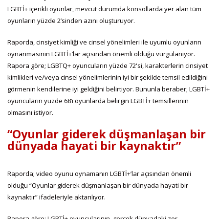
LGBTİ+ içerikli oyunlar, mevcut durumda konsollarda yer alan tüm
oyunların yüzde 2’sinden azını oluşturuyor.
Raporda, cinsiyet kimliği ve cinsel yönelimleri ile uyumlu oyunların
oynanmasının LGBTİ+’lar açısından önemli olduğu vurgulanıyor.
Rapora göre; LGBTQ+ oyuncuların yüzde 72'si, karakterlerin cinsiyet
kimlikleri ve/veya cinsel yönelimlerinin iyi bir şekilde temsil edildiğini
görmenin kendilerine iyi geldiğini belirtiyor. Bununla beraber; LGBTİ+
oyuncuların yüzde 68’i oyunlarda belirgin LGBTİ+ temsillerinin
olmasını istiyor.
“Oyunlar giderek düşmanlaşan bir
dünyada hayati bir kaynaktır”
Raporda; video oyunu oynamanın LGBTİ+’lar açısından önemli
olduğu “Oyunlar giderek düşmanlaşan bir dünyada hayati bir
kaynaktır” ifadeleriyle aktarılıyor.
Rapora göre; LGBTİ+ oyuncularının, gerçek dünyadaki zor