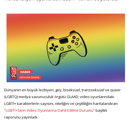
Dünyanın en büyük lezbiyen, gey, biseksüel, transseksüel ve queer
(LGBTQ) medya savunuculuk örgütü GLAAD; video oyunlarındaki
LGBTİ+ karakterlerin sayısını, niteliğini ve çeşitliliğini haritalandıran
“LGBTİ+’ların Video Oyunlarına Dahil Edilme Durumu”
başlıklı
raporunu yayınladı.