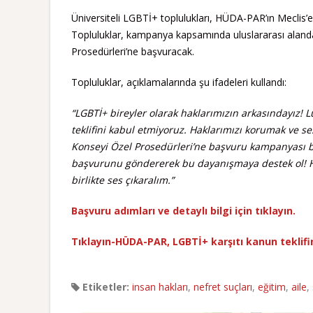
Üniversiteli LGBTİ+ toplulukları, HÜDA-PAR’ın Meclis’e
Topluluklar, kampanya kapsamında uluslararası alanda 
Prosedürleri’ne başvuracak.
Topluluklar, açıklamalarında şu ifadeleri kullandı:
“LGBTİ+ bireyler olarak haklarımızın arkasındayız!
teklifini kabul etmiyoruz. Haklarımızı korumak ve se
Konseyi Özel Prosedürleri’ne başvuru kampanyası baş
başvurunu göndererek bu dayanışmaya destek ol! HÜD
birlikte ses çıkaralım.”
Başvuru adımları ve detaylı bilgi için tıklayın.
Tıklayın-HÜDA-PAR, LGBTİ+ karşıtı kanun teklifi
Etiketler:
insan hakları
,
nefret suçları
,
eğitim
,
aile
,