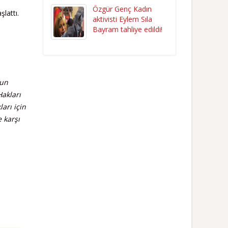
Özgür Genç Kadın
lattı.
aktivisti Eylem Sıla
Bayram tahliye edildi!
nun
Hakları
arı için
 karşı