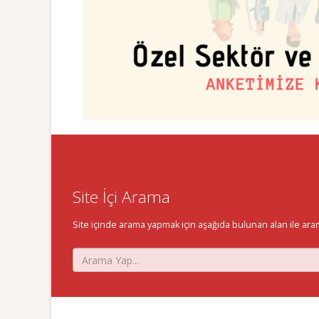
Site İçi Arama
Site içinde arama yapmak için aşağıda bulunan alan ile aramak 