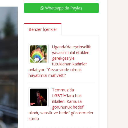
Whatsapp'da Paylaş
Benzer İçerikler
Uganda’da eşcinsellik
yasasını ihlal ettikleri
gerekçesiyle
tutuklanan kadınlar
anlatıyor: “Cezaevinde olmak
hayatımızı mahvetti”
Temmuz'da
LGBTİ+'lara hak
ihlalleri: Kamusal
görünürlük hedef
alındı, sansür ve hedef göstermeler
sürdü