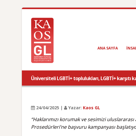
ANA SAYFA
INSA
Üniversiteli LGBTİ+ toplulukları, LGBTİ+ karşıtı k
24/04/2025 |
Yazar:
Kaos GL
“Haklarımızı korumak ve sesimizi uluslararası 
Prosedürleri’ne başvuru kampanyası başlatıyo