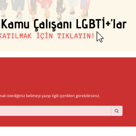
istediğiniz kelimeyi yazıp ilgili içerikleri görebilirsiniz.