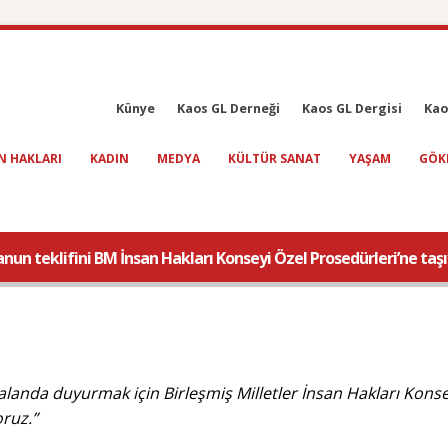
Künye
Kaos GL Derneği
Kaos GL Dergisi
Kao
N HAKLARI
KADIN
MEDYA
KÜLTÜR SANAT
YAŞAM
GÖK
anun teklifini BM İnsan Hakları Konseyi Özel Prosedürleri’ne taş
alanda duyurmak için Birleşmiş Milletler İnsan Hakları Konse
ruz.”