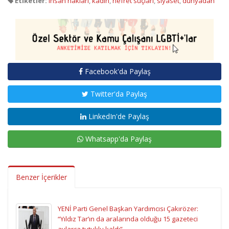
Etiketler:
insan hakları
,
kadın
,
nefret suçları
,
siyaset
,
dünyadan
Facebook'da Paylaş
Twitter'da Paylaş
LinkedIn'de Paylaş
Whatsapp'da Paylaş
Benzer İçerikler
YENİ Parti Genel Başkan Yardımcısı Çakırözer:
“Yıldız Tar’ın da aralarında olduğu 15 gazeteci