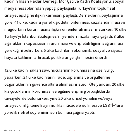
Kadının İnsan Hakları Derneği, Mor Çatı ve Kadın Koalisyonu; sosyal
medya hesaplarından yaptığı paylaşımla Türkiye’nin toplumsal
cinsiyet eşitliğine ilişkin karnesini paylaştı. Derneklerin, paylaşımına
göre; 41 ülke, kadına yönelik şiddetin önlenmesi, cezalandırılması ve
mağdurların korunmasına ilişkin önlemler alınmasını isterken; 10 ülke
Türkiye’yi İstanbul Sözleşmesi’ni yeniden imzalamaya çağırdı. 3 ülke
sığınakların kapasitesinin artırılması ve erişilebilirliğinin sağlanması
gerektiğini belirtirken, 6 ülke kadınların ekonomik, sosyal ve siyasal
hayata katılımını artıracak politikalar geliştirilmesini önerdi.
12 ülke kadın hakları savunucularının korunmasına özel vurgu
yaparken, 21 ülke kadınların ifade, toplanma ve örgütlenme
özgürlüklerinin güvence altına alınmasını istedi. Öte yandan, 20 ülke
kız çocuklarının korunması ve eğitime erişimi gibi başlıklarda
tavsiyelerde bulunurken, yine 20 ülke cinsel yönelim ve/veya
cinsiyet kimliği temelli ayrımcılıkla mücadele edilmesi ve LGBTİ+’lara
yönelik nefret söyleminin son bulması çağrısı yaptı.