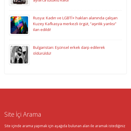
aylarca tutuklu kaldı”
Rusya: Kadın ve LGBTİ+ hakları alanında çalışan
Kuzey Kafkasya merkezli örgüt, “aşırılık yanlısı”
ilan edildi!
Bulgaristan: Eşcinsel erkek darp edilerek
öldürüldü!
Site İçi Arama
Site içinde arama yapmak için aşağıda bulunan alan ile aramak istediğiniz