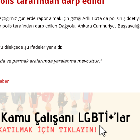
polis tarafından darp edildi
tiğimiz günlerde rapor almak için gittiği Adli Tıp’ta da polisin şiddetiy
lda polis tarafından darp edilen Dağyolu, Ankara Cumhuriyet Başsavcılığ
u dilekçede şu ifadeler yer aldı:
umda ve parmak aralarımda yaralanma mevcuttur.”
haber