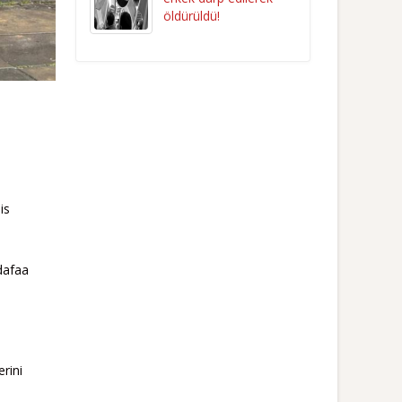
öldürüldü!
is
dafaa
rini