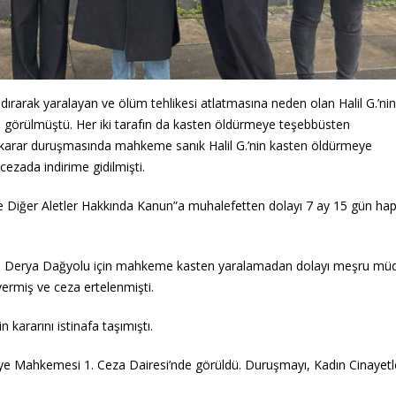
dırarak yaralayan ve ölüm tehlikesi atlatmasına neden olan Halil G.’nin
e görülmüştü. Her iki tarafın da kasten öldürmeye teşebbüsten
 karar duruşmasında mahkeme sanık Halil G.’nin kasten öldürmeye
ezada indirime gidilmişti.
r ile Diğer Aletler Hakkında Kanun”a muhalefetten dolayı 7 ay 15 gün hap
latan Derya Dağyolu için mahkeme kasten yaralamadan dolayı meşru mü
ermiş ve ceza ertelenmişti.
kararını istinafa taşımıştı.
ye Mahkemesi 1. Ceza Dairesi’nde görüldü. Duruşmayı, Kadın Cinayetle