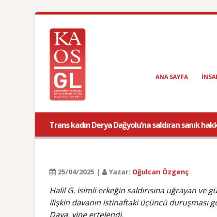
ANA SAYFA
INSA
Trans kadın Derya Dağyolu’na saldıran sanık hakkın
25/04/2025 |
Yazar:
Oğulcan Özgenç
Halil G. isimli erkeğin saldırısına uğrayan ve
ilişkin davanın istinaftaki üçüncü duruşması gö
Dava, yine ertelendi.