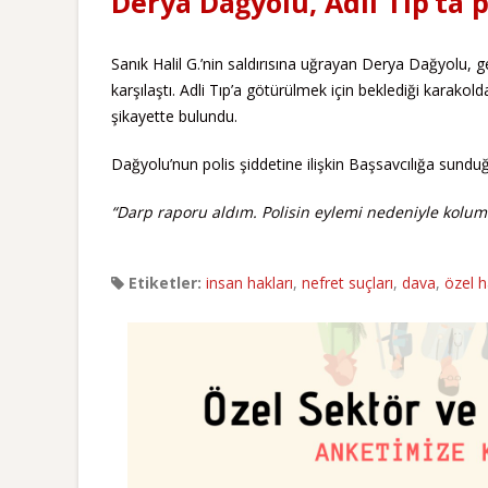
Derya Dağyolu, Adli Tıp’ta 
Sanık Halil G.’nin saldırısına uğrayan Derya Dağyolu, geç
karşılaştı. Adli Tıp’a götürülmek için beklediği karako
şikayette bulundu.
Dağyolu’nun polis şiddetine ilişkin Başsavcılığa sunduğ
“Darp raporu aldım. Polisin eylemi nedeniyle kol
Etiketler:
insan hakları
,
nefret suçları
,
dava
,
özel 