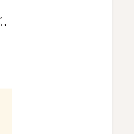
le
ı’na