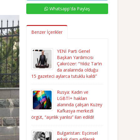
Whatsapp'da Paylaş
Benzer İçerikler
YENİ Parti Genel
Başkan Yardımcısı
Çakırözer: “Yıldız Tar’ın
da aralarında olduğu
15 gazeteci aylarca tutuklu kaldı”
Rusya: Kadın ve
LGBTİ+ hakları
alanında çalışan Kuzey
Kafkasya merkezli
örgüt, “aşırılık yanlısı” ilan edildi!
Bulgaristan: Eşcinsel
erkek darp edilerek