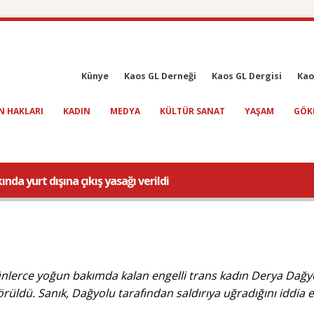
Künye
Kaos GL Derneği
Kaos GL Dergisi
Kao
N HAKLARI
KADIN
MEDYA
KÜLTÜR SANAT
YAŞAM
GÖK
da yurt dışına çıkış yasağı verildi
 günlerce yoğun bakımda kalan engelli trans kadın Derya Dağy
rüldü. Sanık, Dağyolu tarafından saldırıya uğradığını iddia et