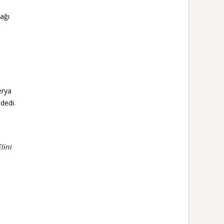
ağı
erya
dedi.
lini