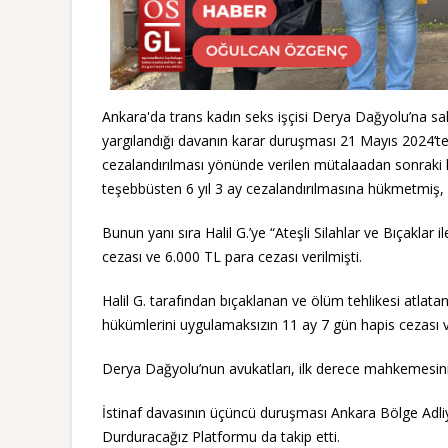
Ankara'da trans kadın seks işçisi Derya Dağyolu’na sal
yargılandığı davanın karar duruşması 21 Mayıs 2024’t
cezalandırılması yönünde verilen mütalaadan sonraki
teşebbüsten 6 yıl 3 ay cezalandırılmasına hükmetmiş, c
Bunun yanı sıra Halil G.’ye “Ateşli Silahlar ve Bıçakla
cezası ve 6.000 TL para cezası verilmişti.
Halil G. tarafından bıçaklanan ve ölüm tehlikesi at
hükümlerini uygulamaksızın 11 ay 7 gün hapis cezası v
Derya Dağyolu’nun avukatları, ilk derece mahkemesinin 
İstinaf davasının üçüncü duruşması Ankara Bölge Adli
Durduracağız Platformu da takip etti.