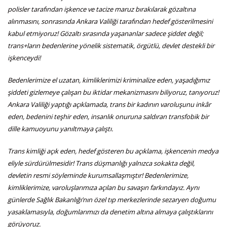
polisler tarafından işkence ve tacize maruz bırakılarak gözaltına
alınmasını, sonrasında Ankara Valiliği tarafından hedef gösterilmesini
kabul etmiyoruz! Gözaltı sırasında yaşananlar sadece şiddet değil;
trans+ların bedenlerine yönelik sistematik, örgütlü, devlet destekli bir
işkenceydi!
Bedenlerimize el uzatan, kimliklerimizi kriminalize eden, yaşadığımız
şiddeti gizlemeye çalışan bu iktidar mekanizmasını biliyoruz, tanıyoruz!
Ankara Valiliği yaptığı açıklamada, trans bir kadının varoluşunu inkâr
eden, bedenini teşhir eden, insanlık onuruna saldıran transfobik bir
dille kamuoyunu yanıltmaya çalıştı.
Trans kimliği açık eden, hedef gösteren bu açıklama, işkencenin medya
eliyle sürdürülmesidir! Trans düşmanlığı yalnızca sokakta değil,
devletin resmi söyleminde kurumsallaşmıştır! Bedenlerimize,
kimliklerimize, varoluşlarımıza açılan bu savaşın farkındayız. Aynı
günlerde Sağlık Bakanlığı’nın özel tıp merkezlerinde sezaryen doğumu
yasaklamasıyla, doğumlarımızı da denetim altına almaya çalıştıklarını
görüyoruz.