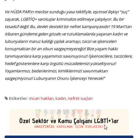
Ve HÜDA PAR’ın meclise sunduğu yasa teklifiyle, eşcinsel ilişkiyi “suç”
sayarak, LGBTİQ+ varoluşlar kriminalize edilmeye çalışılıyor. Bu bir
tesadüf değil: Bu, devlet destekli bir nefret kampanyasıdır! 19 Mart’tan
itibaren gündeme gelen gözaltı ve tutuklamalarda yaşanan kadın ve
lubunyaların maruz kaldığı çıplak aramayı, tacizi ve işkenceleri
konuşmaktan bir an olsun vazgeçmeyeceğiz! Bize yaşam hakkı
tanımayanlara karşı yaşamımızı savunuyoruz! İşkencecilere, tacizcilere,
hedef gösterenlere karşı örgütlü mücadelemizi yükseltiyoruz!
Yaşamlarımızı, bedenlerimizi, kimliklerimizi savunmaktan
vazgeçmiyoruz! Lubunyanın Onuru İşkenceyi Yenecek!”
Etiketler:
insan hakları
,
kadın
,
nefret suçları