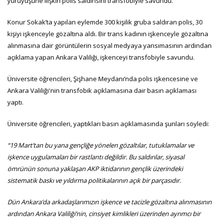
yürüyüşüne ilişkin polis saldırısını transfobiyle savundu.
Konur Sokak’ta yapılan eylemde 300 kişilik gruba saldıran polis, 30
kişiyi işkenceyle gözaltına aldı. Bir trans kadının işkenceyle gözaltına
alınmasına dair görüntülerin sosyal medyaya yansımasının ardından
açıklama yapan Ankara Valiliği, işkenceyi transfobiyle savundu.
Üniversite öğrencileri, Şişhane Meydanı’nda polis işkencesine ve
Ankara Valiliği'nin transfobik açıklamasına dair basın açıklaması
yaptı.
Üniversite öğrencileri, yaptıkları basın açıklamasında şunları söyledi:
“19 Mart’tan bu yana gençliğe yönelen gözaltılar, tutuklamalar ve
işkence uygulamaları bir rastlantı değildir. Bu saldırılar, siyasal
ömrünün sonuna yaklaşan AKP iktidarının gençlik üzerindeki
sistematik baskı ve yıldırma politikalarının açık bir parçasıdır.
Dün Ankara’da arkadaşlarımızın işkence ve tacizle gözaltına alınmasının
ardından Ankara Valiliği’nin, cinsiyet kimlikleri üzerinden ayrımcı bir