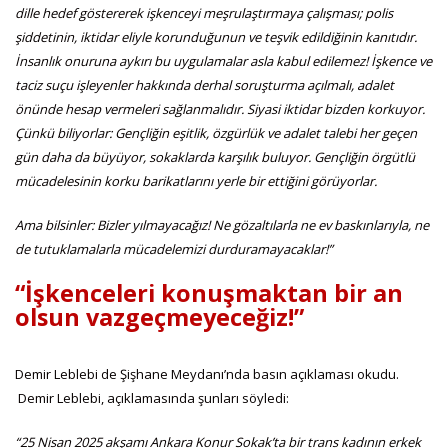
dille hedef göstererek işkenceyi meşrulaştırmaya çalışması; polis
şiddetinin, iktidar eliyle korunduğunun ve teşvik edildiğinin kanıtıdır.
İnsanlık onuruna aykırı bu uygulamalar asla kabul edilemez! İşkence ve
taciz suçu işleyenler hakkında derhal soruşturma açılmalı, adalet
önünde hesap vermeleri sağlanmalıdır. Siyasi iktidar bizden korkuyor.
Çünkü biliyorlar: Gençliğin eşitlik, özgürlük ve adalet talebi her geçen
gün daha da büyüyor, sokaklarda karşılık buluyor. Gençliğin örgütlü
mücadelesinin korku barikatlarını yerle bir ettiğini görüyorlar.
Ama bilsinler: Bizler yılmayacağız! Ne gözaltılarla ne ev baskınlarıyla, ne
de tutuklamalarla mücadelemizi durduramayacaklar!”
“İşkenceleri konuşmaktan bir an
olsun vazgeçmeyeceğiz!”
Demir Leblebi de Şişhane Meydanı’nda basın açıklaması okudu.
Demir Leblebi, açıklamasında şunları söyledi:
“25 Nisan 2025 akşamı Ankara Konur Sokak’ta bir trans kadının erkek