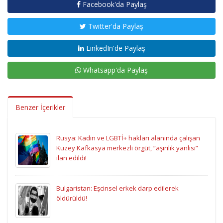
Facebook'da Paylaş
Twitter'da Paylaş
LinkedIn'de Paylaş
Whatsapp'da Paylaş
Benzer İçerikler
Rusya: Kadın ve LGBTİ+ hakları alanında çalışan
Kuzey Kafkasya merkezli örgüt, “aşırılık yanlısı”
ilan edildi!
Bulgaristan: Eşcinsel erkek darp edilerek
öldürüldü!