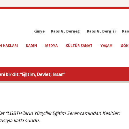
Künye
Kaos GL Derneği
Kaos GL Dergisi
Kao
N HAKLARI
KADIN
MEDYA
KÜLTÜR SANAT
YAŞAM
GÖK
 bir cilt: “Eğitim, Devlet, İnsan”
t “LGBTİ+’ların Yüzyıllık Eğitim Serencamından Kesitler:
ısıyla katkı sundu.