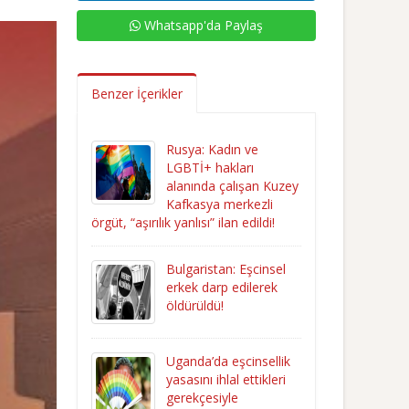
Whatsapp'da Paylaş
Benzer İçerikler
Rusya: Kadın ve
LGBTİ+ hakları
alanında çalışan Kuzey
Kafkasya merkezli
örgüt, “aşırılık yanlısı” ilan edildi!
Bulgaristan: Eşcinsel
erkek darp edilerek
öldürüldü!
Uganda’da eşcinsellik
yasasını ihlal ettikleri
gerekçesiyle