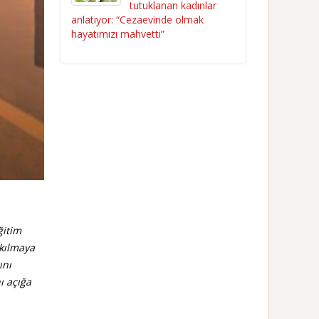
tutuklanan kadınlar
anlatıyor: “Cezaevinde olmak
hayatımızı mahvetti”
ğitim
 kılmaya
ını
ı açığa