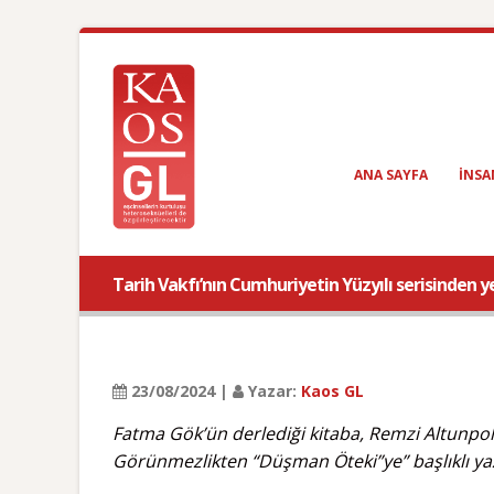
ANA SAYFA
INSA
Tarih Vakfı’nın Cumhuriyetin Yüzyılı serisinden yeni
23/08/2024 |
Yazar:
Kaos GL
Fatma Gök’ün derlediği kitaba, Remzi Altunpola
Görünmezlikten “Düşman Öteki”ye” başlıklı yaz